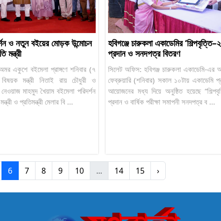
্শন ও নতুন বইয়ের মোড়ক উন্মোচন
হবিগঞ্জে চারুকলা একাডেমির ‘শিল্পবৃত্তি
 মন্ত্রী
প্রদান ও সনদপত্র বিতরণ
র: অমর একুশে বইমেলা প্রাঙ্গণে শনিবার (৭
সিলেট অফিস: হবিগঞ্জ চারুকলা একাডেমি-এর
তি বিষয়ক মন্ত্রী নিতাই রায় চৌধুরী ও
ফেব্রুয়ারি (শনিবার) সকাল ১০টায় একাডেমি প্রাঙ্
লী নেওয়াজ মাহমুদ খৈয়াম বইমেলা পরিদর্শন
আয়োজনের মধ্য দিয়ে অনুষ্ঠিত হয়েছে “শিল্পব
্রী ও প্রতিমন্ত্রী মেলার বি ...
প্রদান ও বার্ষিক পরীক্ষা সমাপনী সনদপত্র ব ...
6
7
8
9
10
...
14
15
›