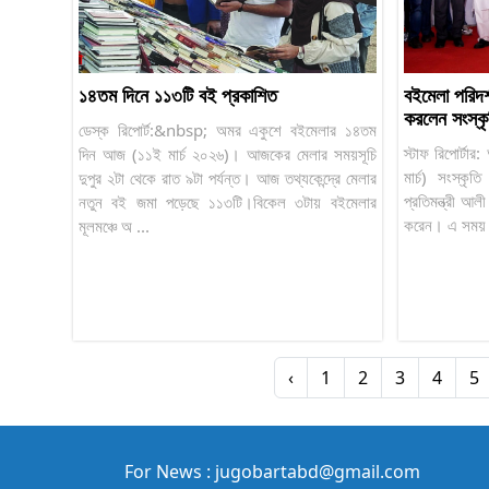
১৪তম দিনে ১১৩টি বই প্রকাশিত
বইমেলা পরিদর
করলেন সংস্কৃতি
ডেস্ক রিপোর্ট:&nbsp; অমর একুশে বইমেলার ১৪তম
স্টাফ রিপোর্টা
দিন আজ (১১ই মার্চ ২০২৬)। আজকের মেলার সময়সূচি
মার্চ) সংস্কৃ
দুপুর ২টা থেকে রাত ৯টা পর্যন্ত। আজ তথ্যকেন্দ্রে মেলার
প্রতিমন্ত্রী আ
নতুন বই জমা পড়েছে ১১৩টি।বিকেল ৩টায় বইমেলার
করেন। এ সময় মন্ত
মূলমঞ্চে অ ...
‹
1
2
3
4
5
For News : jugobartabd@gmail.com