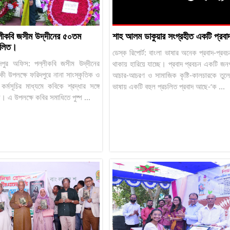
লীকবি জসীম উদ্‌দীনের ৫০তম
শাহ আলম ডাকুয়ার সংগ্রহীত একটি প্রবা
 পালিত।
ডেস্ক রিপোর্ট: বাংলা ভাষার অনেক প্রবাদ-প্রব
পুর অফিস: পল্লীকবি জসীম উদ্‌দীনের
থাকায় হারিয়ে যাচ্ছে। প্রবাদ প্রবচন একটি জনপ
ষিকী উপলক্ষে ফরিদপুরে নানা সাংস্কৃতিক ও
আচার-আচরণ ও সামাজিক কৃষ্টি-কালচারকে তুল
কর্মসূচির মাধ্যমে কবিকে শ্রদ্ধার সঙ্গে
ভাষায় একটি বহুল প্রচলিত প্রবাদ আছে-‘ক ...
। এ উপলক্ষে কবির সমাধিতে পুষ্প ...