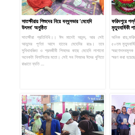
সাতক্ষীরায় শিশুদের নিয়ে বন্ধুসভার ‘মেহেদি
ফরিদপুরে পল্
উৎসব’ অনুষ্ঠিত
মৃত্যুবার্ষিকী
সাতক্ষীরা প্রতিনিধি।। ঈদ মানেই আনন্দ, আর সেই
অনিক রায়,ফরিদ
আনন্দের পূর্ণতা আসে হাতের মেহেদির রঙে। তবে
৫০তম মৃত্যুবার্
সুবিধাবঞ্চিত ও শ্রমজীবী শিশুদের কাছে মেহেদি লাগানো
স্মরণোৎসবমূলক 
অনেকটা বিলাসিতার মতো। সেই সব শিশুদের ঈদের খুশিতে
স্মরণ করা হয়েছে
রাঙাতে ব্যতি ...