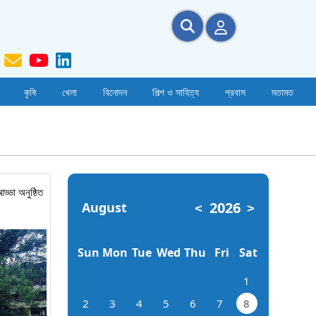
কৃষি
খেলা
বিনোদন
শিল্প ও সাহিত্য
প্রবাস
মতামত
ড্ডা অনুষ্ঠিত
2026
August
<
>
Sun
Mon
Tue
Wed
Thu
Fri
Sat
1
2
3
4
5
6
7
8