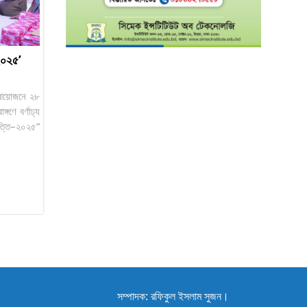
–২০২৫’
 আয়োজনে ২৮
গণে বর্ণাঢ্য
ৃত্তি–২০২৫”
সম্পাদক: রফিকুল ইসলাম সুজন।