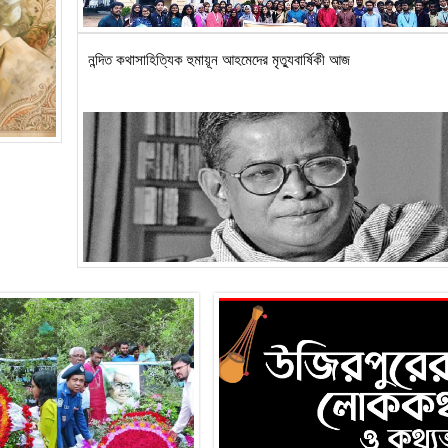
নন্দিত কথাসাহিত্যিক হুমায়ূন আহমেদের মৃত্যুবার্ষিকী আজ