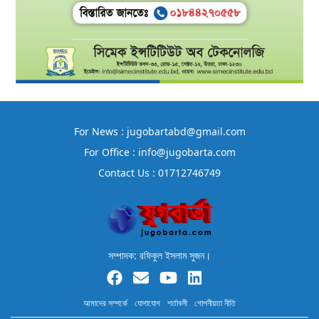
For News : jugobartabd@gmail.com
For Office : info@jugobarta.com
Contact Us : 01712746749
সম্পাদক: রফিকুল ইসলাম সুজন।
আমাদের সম্পর্কে
যোগাযোগ
শর্তাবলী
গোপনীয়তা নীতি