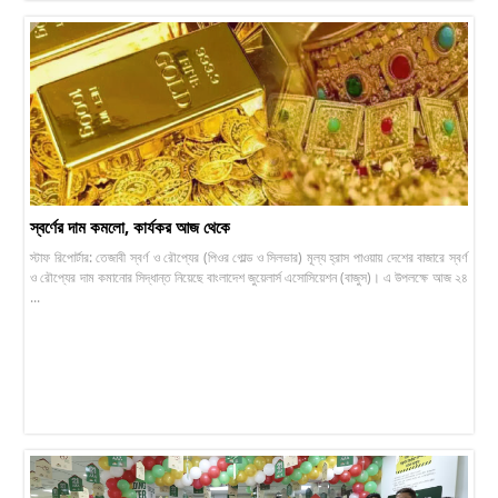
স্বর্ণের দাম কমলো, কার্যকর আজ থেকে
স্টাফ রিপোর্টার: তেজাবী স্বর্ণ ও রৌপ্যের (পিওর গোল্ড ও সিলভার) মূল্য হ্রাস পাওয়ায় দেশের বাজারে স্বর্ণ
ও রৌপ্যের দাম কমানোর সিদ্ধান্ত নিয়েছে বাংলাদেশ জুয়েলার্স এসোসিয়েশন (বাজুস)। এ উপলক্ষে আজ ২৪
...