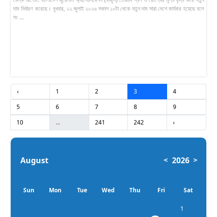
দাম নির্ধারণ করেছে। বুধবার, ২২ জুলাই ২০২৬ সকাল ১০টা থেকে নতুন দাম সারা দেশে কার্যকর হয়েছে বলে
সং ...
‹
1
2
3
4
5
6
7
8
9
10
...
241
242
›
August
2026
<
>
Sun
Mon
Tue
Wed
Thu
Fri
Sat
1