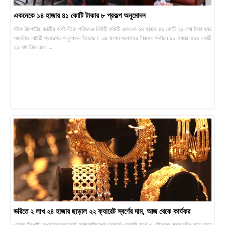
একনেকে ১৪ হাজার ৪১ কোটি টাকার ৮ প্রকল্প অনুমোদন
স্টাফ রিপোর্টার: জাতীয় অর্থনৈতিক পরিষদের নির্বাহী কমিটি একনেক ১৪ হাজার ৪১ কোটি ২১ লাখ টাকা ব্যয়
সম্বলিত আটটি প্রকল্পের অনুমোদন দিয়েছে। এর মধ্যে সরকারের নিজস্ব অর্থায়ন ১০ হাজার ৪৯৪ কোটি
২১ লাখ টাকা এবং ...
ভরিতে ২ লাখ ২৪ হাজার ছাড়াল ২২ ক্যারেট স্বর্ণের দাম, আজ থেকে কার্যকর
ডেস্ক রিপোর্ট: বাংলাদেশ জুয়েলার্স অ্যাসোসিয়েশন (বাজুস) তেজাবি স্বর্ণ ও রৌপ্যের মূল্য বৃদ্ধি করে নতুন