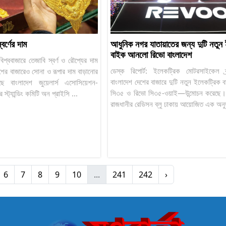
র্ণের দাম
আধুনিক নগর যাতায়াতের জন্য দুটি নতুন
বাইক আনলো রিভো বাংলাদেশ
: বিশ্ববাজারে তেজাবি স্বর্ণ ও রৌপ্যের দাম
ডেস্ক রিপোর্ট: ইলেকট্রিক মোটরসাইকেল ব্র
দেশের বাজারেও সোনা ও রূপার দাম বাড়ানোর
বাংলাদেশ দেশের বাজারে দুটি নতুন ইলেকট্রি
েছে বাংলাদেশ জুয়েলার্স এসোসিয়েশন-
সি৩৫ ও রিভো সি৩৫-ওয়াই—উন্মোচন করেছে। ব
স্ট্যান্ডিং কমিটি অন প্রাইসি ...
রাজধানীর রেডিসন ব্লু ঢাকায় আয়োজিত এক অনুষ্ঠ
6
7
8
9
10
...
241
242
›