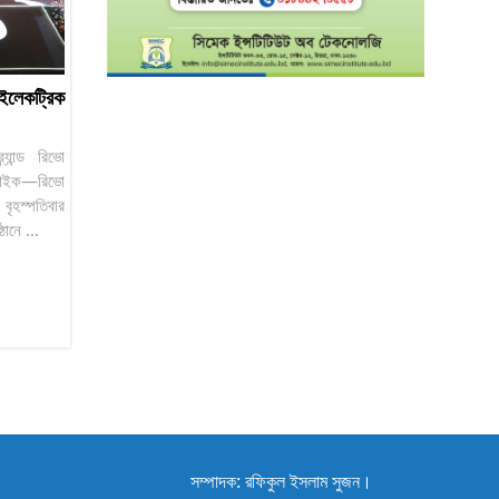
 ইলেকট্রিক
্যান্ড রিভো
ক বাইক—রিভো
ৃহস্পতিবার
ানে ...
সম্পাদক: রফিকুল ইসলাম সুজন।