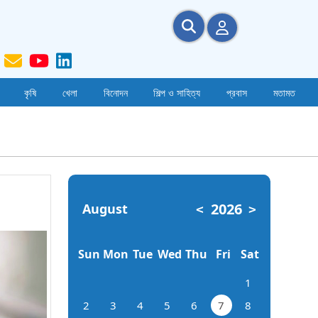
কৃষি
খেলা
বিনোদন
শিল্প ও সাহিত্য
প্রবাস
মতামত
2026
August
<
>
Sun
Mon
Tue
Wed
Thu
Fri
Sat
1
2
3
4
5
6
7
8