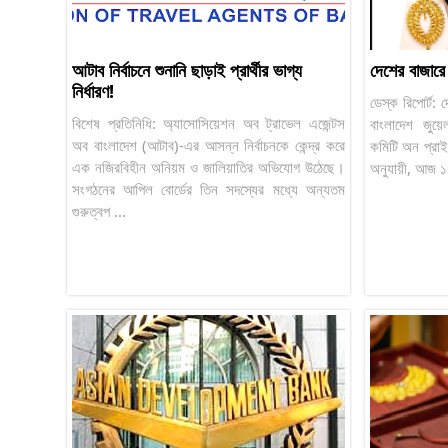
আটাব নির্বাচনে শুনানি ছাড়াই প্রার্থীর ভাগ্য
দেশের বাজারে
নির্ধারণ!
ডেস্ক রিপোর্ট:
বিশেষ প্রতিনিধি: অ্যাসোসিয়েশন অব ট্রাভেল এজেন্টস
বাংলাদেশ জুয়েল
অব বাংলাদেশ (আটাব)-এর আসন্ন নির্বাচনকে কেন্দ্র করে
কমিটি অন প্রাইস
এক নজিরবিহীন অনিয়ম ও জালিয়াতির অভিযোগ উঠেছে।
অনুযায়ী, আজ ১
সংগঠনের আপিল বোর্ডের তিন সদস্যের মধ্যে অন্যতম
গুরুত্বপ ...