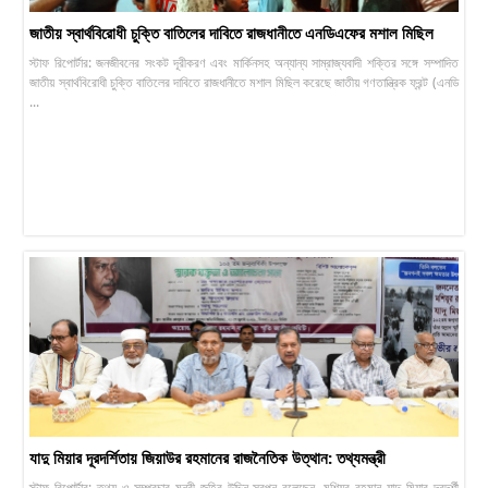
জাতীয় স্বার্থবিরোধী চুক্তি বাতিলের দাবিতে রাজধানীতে এনডিএফের মশাল মিছিল
স্টাফ রিপোর্টার: জনজীবনের সংকট দূরীকরণ এবং মার্কিনসহ অন্যান্য সাম্রাজ্যবাদী শক্তির সঙ্গে সম্পাদিত
জাতীয় স্বার্থবিরোধী চুক্তি বাতিলের দাবিতে রাজধানীতে মশাল মিছিল করেছে জাতীয় গণতান্ত্রিক ফ্রন্ট (এনডি
...
যাদু মিয়ার দূরদর্শিতায় জিয়াউর রহমানের রাজনৈতিক উত্থান: তথ্যমন্ত্রী
স্টাফ রিপোর্টার: তথ্য ও সম্প্রচার মন্ত্রী জহির উদ্দিন স্বপন বলেছেন, মশিয়ূর রহমান যাদু মিয়ার দূরদর্শী