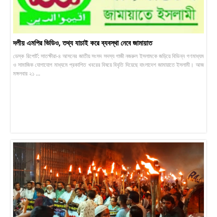
দলীয় এমপির ভিডিও, তথ্য যাচাই করে ব্যবস্থা নেবে জামায়াত
ডেস্ক রিপোর্ট: সাতক্ষীরা-৪ আসনের জাতীয় সংসদ সদস্য গাজী নজরুল ইসলামকে জড়িয়ে বিভিন্ন গণমাধ্যম
ও সামাজিক যোগাযোগ মাধ্যমে প্রকাশিত খবরের বিষয়ে বিবৃতি দিয়েছে বাংলাদেশ জামায়াতে ইসলামী। আজ
মঙ্গলবার ২১ ...