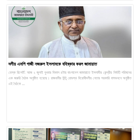
দলীয় এমপি গাজী নজরুল ইসলামকে বহিষ্কার করল জামায়াত
ডেস্ক রিপোর্ট: আজ ২ জুলাই বুধবার বিকাল ৪টায় বাংলাদেশ জামায়াতে ইসলামীর কেন্দ্রীয় নির্বাহী পরিষদের
এক জরুরি বৈঠক অনুষ্ঠিত হয়েছে। রাজধানীর মিন্টু রোডস্থ বিরোধীদলীয় নেতার সরকারি বাসভবনে অনুষ্ঠিত
এই বৈঠকে ...