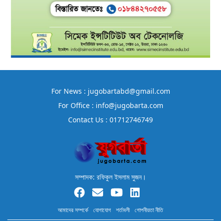
For News : jugobartabd@gmail.com
For Office : info@jugobarta.com
Contact Us : 01712746749
সম্পাদক: রফিকুল ইসলাম সুজন।
আমাদের সম্পর্কে
যোগাযোগ
শর্তাবলী
গোপনীয়তা নীতি