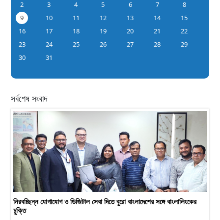
2
3
4
5
6
7
8
9
10
11
12
13
14
15
16
17
18
19
20
21
22
23
24
25
26
27
28
29
30
31
সর্বশেষ সংবাদ
নিরবচ্ছিন্ন যোগাযোগ ও ডিজিটাল সেবা দিতে বুরো বাংলাদেশের সঙ্গে বাংলালিংকের
চুক্তি