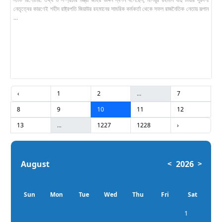
নেতৃত্বের কারণেই শহীদ রাষ্ট্রপতি জিয়াউর রহমানের সামরিক কর্মকর্তা থেকে সফল রাজনৈতিক নেতায় রূপান
...
‹
1
2
...
7
8
9
10
11
12
13
...
1227
1228
›
August
2026
<
>
Sun
Mon
Tue
Wed
Thu
Fri
Sat
1