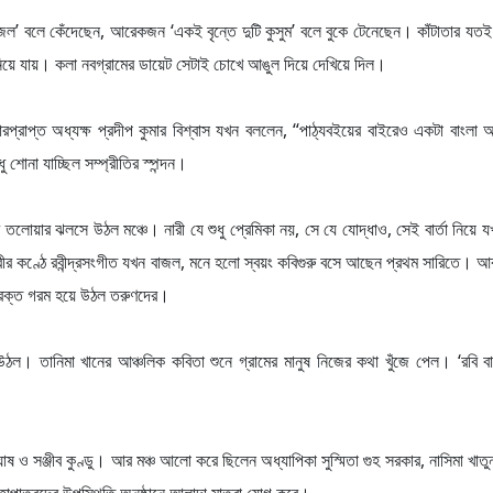
ল’ বলে কেঁদেছেন, আরেকজন ‘একই বৃন্তে দুটি কুসুম’ বলে বুকে টেনেছেন। কাঁটাতার যত
নিয়ে যায়। কলা নবগ্রামের ডায়েট সেটাই চোখে আঙুল দিয়ে দেখিয়ে দিল।
ভারপ্রাপ্ত অধ্যক্ষ প্রদীপ কুমার বিশ্বাস যখন বললেন, “পাঠ্যবইয়ের বাইরেও একটা বাংলা 
ু শোনা যাচ্ছিল সম্প্রীতির স্পন্দন।
’র তলোয়ার ঝলসে উঠল মঞ্চে। নারী যে শুধু প্রেমিকা নয়, সে যে যোদ্ধাও, সেই বার্তা নিয়ে য
া, পূরবীর কণ্ঠে রবীন্দ্রসংগীত যখন বাজল, মনে হলো স্বয়ং কবিগুরু বসে আছেন প্রথম সারিতে। আ
 রক্ত গরম হয়ে উঠল তরুণদের।
ল। তানিমা খানের আঞ্চলিক কবিতা শুনে গ্রামের মানুষ নিজের কথা খুঁজে পেল। ‘রবি ব
োষ ও সঞ্জীব কুণ্ডু। আর মঞ্চ আলো করে ছিলেন অধ্যাপিকা সুস্মিতা গুহ সরকার, নাসিমা খাত