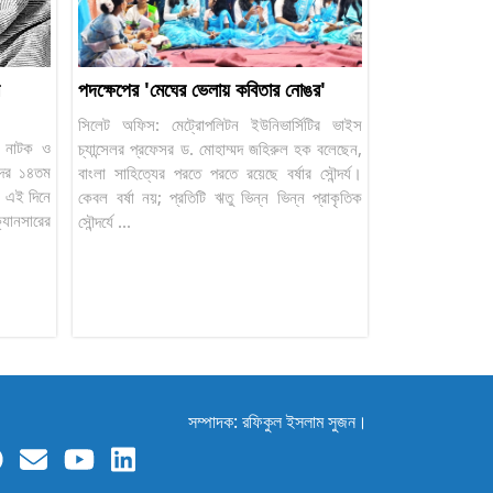
পদক্ষেপের 'মেঘের ভেলায় কবিতার নোঙর'
সিলেট অফিস: মেট্রোপলিটন ইউনিভার্সিটির ভাইস
শন নাটক ও
চ্যান্সেলর প্রফেসর ড. মোহাম্মদ জহিরুল হক বলেছেন,
েদের ১৪তম
বাংলা সাহিত্যের পরতে পরতে রয়েছে বর্ষার সৌন্দর্য।
র এই দিনে
কেবল বর্ষা নয়; প্রতিটি ঋতু ভিন্ন ভিন্ন প্রাকৃতিক
ক্যানসারের
সৌন্দর্যে ...
সম্পাদক: রফিকুল ইসলাম সুজন।