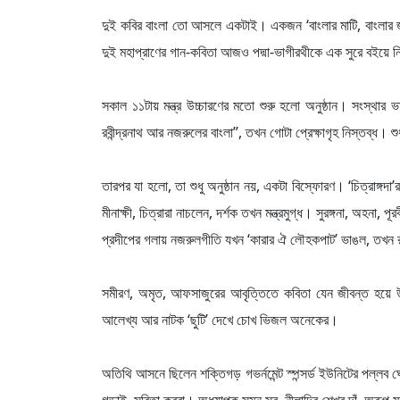
দুই কবির বাংলা তো আসলে একটাই। একজন ‘বাংলার মাটি, বাংলার জ
দুই মহাপ্রাণের গান-কবিতা আজও পদ্মা-ভাগীরথীকে এক সুরে বইয়ে 
সকাল ১১টায় মন্ত্র উচ্চারণের মতো শুরু হলো অনুষ্ঠান। সংস্থার 
রবীন্দ্রনাথ আর নজরুলের বাংলা”, তখন গোটা প্রেক্ষাগৃহ নিস্তব্ধ। শুধ
তারপর যা হলো, তা শুধু অনুষ্ঠান নয়, একটা বিস্ফোরণ। ‘চিত্রাঙ্গদা
মীনাক্ষী, চিত্রারা নাচলেন, দর্শক তখন মন্ত্রমুগ্ধ। সুরঙ্গনা, অহন
প্রদীপের গলায় নজরুলগীতি যখন ‘কারার ঐ লৌহকপাট’ ভাঙল, তখন
সমীরণ, অমৃত, আফসাজুরের আবৃত্তিতে কবিতা যেন জীবন্ত হয়ে উঠ
আলেখ্য আর নাটক ‘ছুটি’ দেখে চোখ ভিজল অনেকের।
অতিথি আসনে ছিলেন শক্তিগড় গভর্নমেন্ট স্পন্সর্ড ইউনিটের পল্লব ঘ