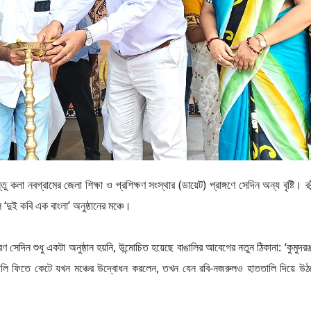
 নবগ্রামের জেলা শিক্ষা ও প্রশিক্ষণ সংস্থার (ডায়েট) প্রাঙ্গণে সেদিন অন্য বৃষ্টি। রবী
‘দুই কবি এক বাংলা’ অনুষ্ঠানের মঞ্চে।
ণ সেদিন শুধু একটা অনুষ্ঠান হয়নি, উন্মোচিত হয়েছে বাঙালির আবেগের নতুন ঠিকানা: ‘কুমুদরঞ
ার্চুয়ালি ফিতে কেটে যখন মঞ্চের উদ্বোধন করলেন, তখন যেন রবি-নজরুলও হাততালি দিয়ে উ