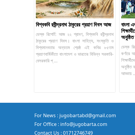
বিশ্বকবি রবীন্দ্রনাথ ঠাকুরের প্রয়াণ দিবস আজ
বাংলা এক
শিক্ষার্
ডেস্ক রিপোর্ট: আজ ২২ শ্রাবণ, বিশ্বকবি রবীন্দ্রনাথ
অনুষ্ঠিত
ঠাকুরের প্রয়াণ দিবস। বাংলা সাহিত্য, সংস্কৃতি ও
ডেস্ক রি
বিশ্বমানবতার অন্যতম শ্রেষ্ঠ এই কবির ৮৫তম
কর্ণারে 
প্রয়াণবার্ষিকীতে বাংলাদেশ ও ভারতের বিভিন্ন সরকারি-
শিক্ষার্
বেসরকারি প্ ...
অনুষ্ঠি
আড্ডায় .
For News : jugobartabd@gmail.com
For Office : info@jugobarta.com
Contact Us : 01712746749