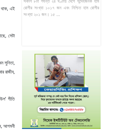
সকাল ৮টা পর্যন্ত ২৪ ঘণ্টায় দেশে সন্দেহজনক হাম
রোগীর সংখ্যা ১০১৭ জন এবং নিশ্চিত হাম রোগীর
ই থাক, এই
সংখ্যা ২০১ জন। ১৫ ...
আছে, সেটা
খন সুনিতা,
বার রাজীব,
াউল’ গীতি
ুন, আগমনী