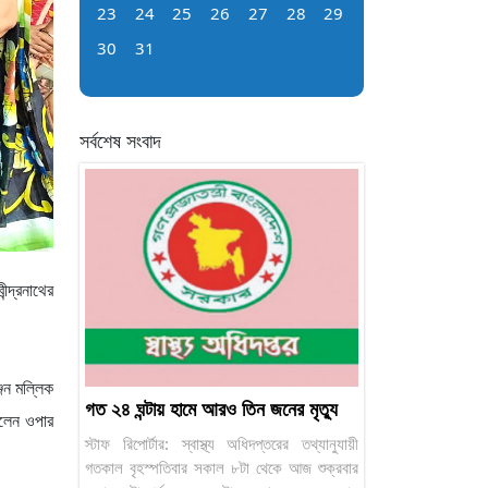
23
24
25
26
27
28
29
30
31
সর্বশেষ সংবাদ
ন্দ্রনাথের
্জন মল্লিক
গত ২৪ ঘন্টায় হামে আরও তিন জনের মৃত্যু
ঠলেন ওপার
স্টাফ রিপোর্টার: স্বাস্থ্য অধিদপ্তরের তথ্যানুযায়ী
গতকাল বৃহস্পতিবার সকাল ৮টা থেকে আজ শুক্রবার