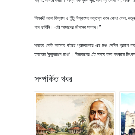
গড়াই, সবিতা কররা। অধ্যাপক সুমন সুর, নীলাদ্রি শেখর দাঁ, অরূপ 
শিক্ষার্থী বরুণ বিশ্বাস ও মিন্টু বিশ্বাসের বক্তব্য শুনে বোঝা গে
পাব ভাবিনি। এটা আমাদের জীবনের সম্পদ।”
শহরের মেকি আলোর বাইরে গ্রামবাংলার এই মঞ্চ সেদিন প্রমাণ কর
হাজারটা ‘কুমুদরঞ্জন মঞ্চে’। বিভাজনের এই সময়ে কলা নবগ্রাম চিৎ
সম্পর্কিত খবর