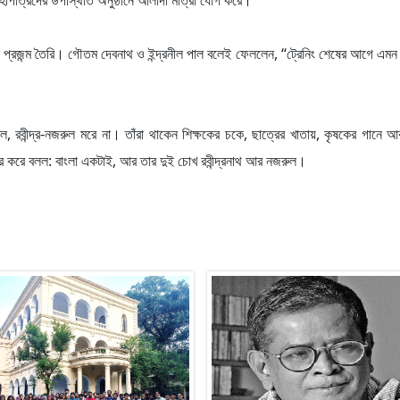
মহাপাত্রদের উপস্থিতি অনুষ্ঠানে আলাদা মাত্রা যোগ করে।
ল, নতুন প্রজন্ম তৈরি। গৌতম দেবনাথ ও ইন্দ্রনীল পাল বলেই ফেললেন, “ট্রেনিং শেষের আগে এম
ল, রবীন্দ্র-নজরুল মরে না। তাঁরা থাকেন শিক্ষকের চকে, ছাত্রের খাতায়, কৃষকের গানে
কার করে বলল: বাংলা একটাই, আর তার দুই চোখ রবীন্দ্রনাথ আর নজরুল।