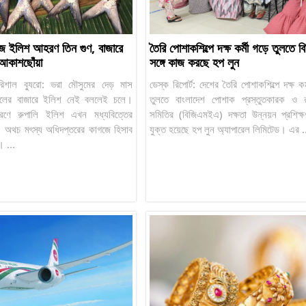
জে ইলিশ আহরণ তিন গুণ, বাজারে
তৈরি পোশাকশিল্পে দক্ষ কর্মী গড়ে তুলতে
আকাশছোঁয়া
সঙ্গে কাজ করছে হপ লুন
রিশাল ব্যুরো: ভরা মৌসুমের দেড় মাস
ডেস্ক রিপোর্ট: দেশের তৈরি পোশাকশিল্পে দক্ষ ক
ালের বাজারে ইলিশ নেই বললেই চলে।
তুলতে বাংলাদেশ পোশাক প্রস্তুতকারক ও র
ারণে রুপালি ইলিশ এখন মধ্যবিত্তের
সমিতির (বিজিএমইএ) দক্ষতা উন্নয়ন প্রশিক্ষণ
। অথচ মৎস্য অধিদপ্তরের কাগজে হিসাব
যুক্ত হয়েছে হপ লুন অ্যাপারেল লিমিটেড। এর .
। ...