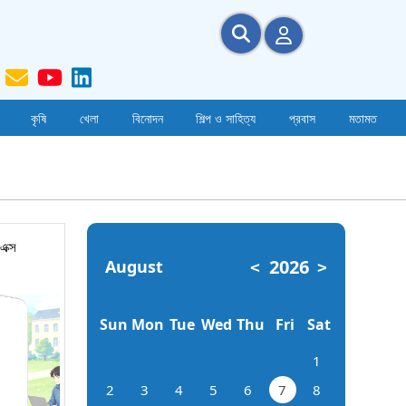
কৃষি
খেলা
বিনোদন
শিল্প ও সাহিত্য
প্রবাস
মতামত
এক্স
2026
August
<
>
Sun
Mon
Tue
Wed
Thu
Fri
Sat
1
2
3
4
5
6
7
8