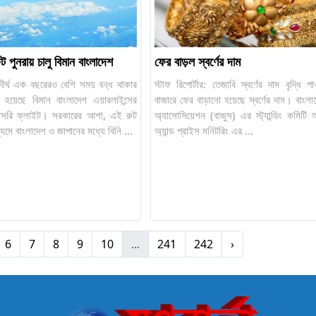
ুট পুনরায় চালু বিমান বাংলাদেশ
ফের বাড়ল স্বর্ণের দাম
র: দীর্ঘ এক বছরেরও বেশি সময় বন্ধ থাকার
স্টাফ রিপোর্টার: তেজাবি স্বর্ণের দাম বৃদ্ধি পা
ু হয়েছে বিমান বাংলাদেশ এয়ারলাইন্সের
বাজারে ফের বাড়ানো হয়েছে স্বর্ণের দাম। বাংলাদে
রাসরি ফ্লাইট। সরকারের আশা, এই রুট
অ্যাসোসিয়েশন (বাজুস) এর স্ট্যান্ডিং কমিটি 
ধ্যমে বাংলাদেশ ও জাপানের মধ্যে বিনি ...
অ্যান্ড প্রাইস মনিটরিং এর ...
6
7
8
9
10
...
241
242
›