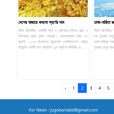
দেশের বাজারে কমলো স্বর্ণের দাম
ঢাকা-নারিতা র
স্টাফ রিপোর্টার: তেজাবী স্বর্ণ ও রৌপ্যের (পিওর গোল্ড ও
স্টাফ রিপোর্টা
সিলভার) মূল্য হ্রাস পেয়েছে। এমতাবস্থায় আজ ২৮
পর পুনরায় চাল
জুলাই, ২০২৬ বাংলাদেশ জুয়েলার্স এসোসিয়েশন- বাজুস
ঢাকা-নারিতা স
স্ট্যান্ডিং কমিটি অন প্রাইসিং এন্ড প্রাইস মনিটরিং এ ...
পুনরায় চালুর মা
‹
1
2
3
4
5
For News : jugobartabd@gmail.com