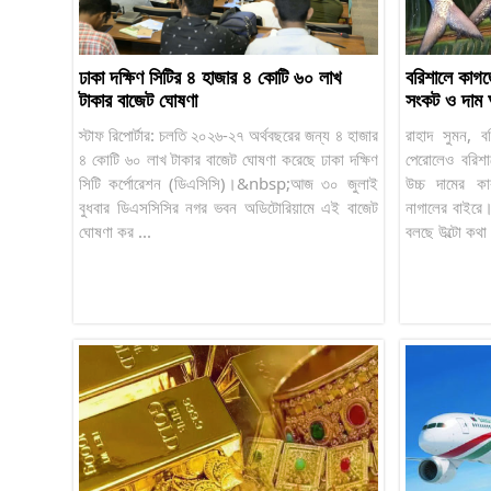
ঢাকা দক্ষিণ সিটির ৪ হাজার ৪ কোটি ৬০ লাখ
বরিশালে কাগ
টাকার বাজেট ঘোষণা
সংকট ও দাম 
স্টাফ রিপোর্টার: চলতি ২০২৬-২৭ অর্থবছরের জন্য ৪ হাজার
রাহাদ সুমন, ব
৪ কোটি ৬০ লাখ টাকার বাজেট ঘোষণা করেছে ঢাকা দক্ষিণ
পেরোলেও বরিশ
সিটি কর্পোরেশন (ডিএসিসি)।&nbsp;আজ ৩০ জুলাই
উচ্চ দামের ক
বুধবার ডিএসসিসির নগর ভবন অডিটোরিয়ামে এই বাজেট
নাগালের বাইরে
ঘোষণা কর ...
বলছে উল্টো কথা