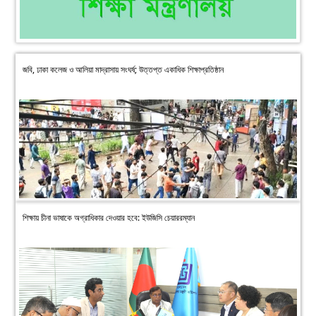
জবি, ঢাকা কলেজ ও আলিয়া মাদ্রাসায় সংঘর্ষ; উত্তপ্ত একাধিক শিক্ষাপ্রতিষ্ঠান
শিক্ষায় চীনা ভাষাকে অগ্রাধিকার দেওয়ার হবে: ইউজিসি চেয়াররম্যান