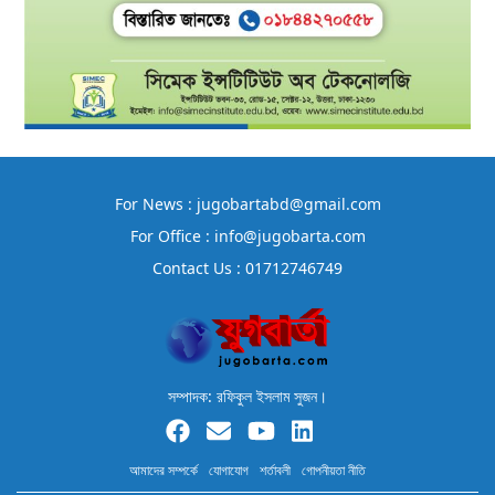
For News : jugobartabd@gmail.com
For Office : info@jugobarta.com
Contact Us : 01712746749
সম্পাদক: রফিকুল ইসলাম সুজন।
আমাদের সম্পর্কে
যোগাযোগ
শর্তাবলী
গোপনীয়তা নীতি