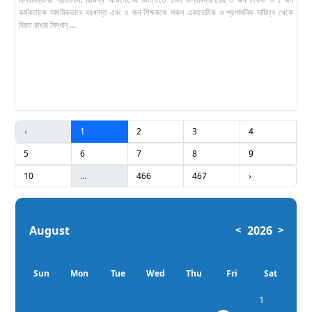
কর্মকর্তাকে সাময়িকভাবে বরখাস্ত এবং ৪ জন শিক্ষককে সকল একাডেমিক ও প্রশাসনিক দায়িত্ব থেকে
বিরত রাখার সিদ্ধান্ ...
‹
1
2
3
4
5
6
7
8
9
10
...
466
467
›
August
2026
<
>
Sun
Mon
Tue
Wed
Thu
Fri
Sat
1