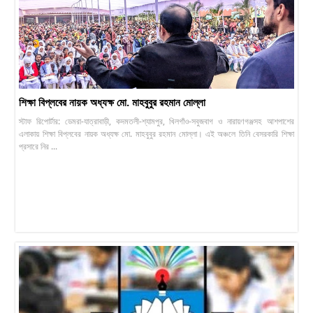
শিক্ষা বিপ্লবের নায়ক অধ্যক্ষ মো. মাহবুবুর রহমান মোল্লা
স্টাফ রিপোর্টার: ডেমরা-যাত্রাবাড়ী, কদমতলী-শ্যামপুর, খিলগাঁও-সবুজবাগ ও নারায়ণগঞ্জসহ আশপাশের
এলাকায় শিক্ষা বিপ্লবের নায়ক অধ্যক্ষ মো. মাহবুবুর রহমান মোল্লা। এই অঞ্চলে তিনি বেসরকারি শিক্ষা
প্রসারে নির ...