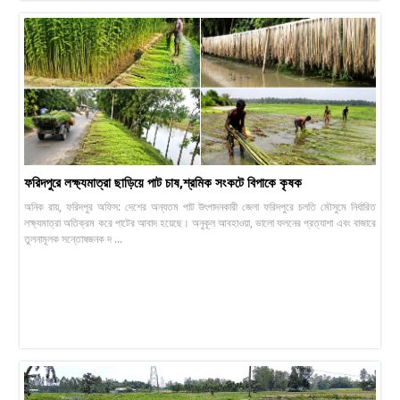
ফরিদপুরে লক্ষ্যমাত্রা ছাড়িয়ে পাট চাষ,শ্রমিক সংকটে বিপাকে কৃষক
অনিক রায়, ফরিদপুর অফিস: দেশের অন্যতম পাট উৎপাদনকারী জেলা ফরিদপুরে চলতি মৌসুমে নির্ধারিত
লক্ষ্যমাত্রা অতিক্রম করে পাটের আবাদ হয়েছে। অনুকূল আবহাওয়া, ভালো ফলনের প্রত্যাশা এবং বাজারে
তুলনামূলক সন্তোষজনক দ ...