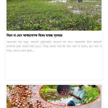
নিয়ম না মেনে আগাছানাশক বিষের যথেচ্ছ ব্যবহার
আবদুল্লাহ আল মামুন, রাজারহাট (কুড়িগ্রাম): ধানক্ষেতে ঘাস দমনে প্যারাকোয়াট ছিটান রাজারহাট
উপজেলার কৃষক আবদুল করিম (৪৮)। কিন্তু কাজের সময় তাঁর হাতে থাকে না গ্লাভস, মুখে থাকে না
মাস্ক, চোখেও কোনো সুরক্ষা ...