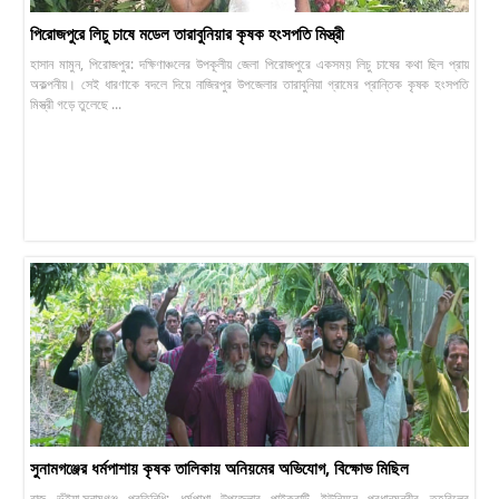
পিরোজপুরে লিচু চাষে মডেল তারাবুনিয়ার কৃষক হংসপতি মিস্ত্রী
হাসান মামুন, পিরোজপুর: দক্ষিণাঞ্চলের উপকূলীয় জেলা পিরোজপুরে একসময় লিচু চাষের কথা ছিল প্রায়
অকল্পনীয়। সেই ধারণাকে বদলে দিয়ে নাজিরপুর উপজেলার তারাবুনিয়া গ্রামের প্রান্তিক কৃষক হংসপতি
মিস্ত্রী গড়ে তুলেছে ...
সুনামগঞ্জের ধর্মপাশায় কৃষক তালিকায় অনিয়মের অভিযোগ, বিক্ষোভ মিছিল
রাজু ভূঁইয়া,সুনামগঞ্জ প্রতিনিধি: ধর্মপাশা উপজেলার পাইকুরাটি ইউনিয়নে প্রধানমন্ত্রীর তহবিলের