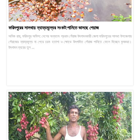
ফরিদপুরের সালথায় ন্যায্যমূল্যের সংকট:পানিতে ভাসছে পেয়াজ
অনিক রায়, ফরিদপুর অফিস: দেশের অন্যতম প্রধান পেঁয়াজ উৎপাদনকারী জেলা ফরিদপুরের সালথা উপজেলায়
পেঁয়াজের ন্যায্যমূল্য না পেয়ে চরম হতাশা ও ক্ষোভে উৎপাদিত পেঁয়াজ পানিতে ফেলে দিচ্ছেন কৃষকরা।
উৎপাদন ব্যয়ের তুল ...