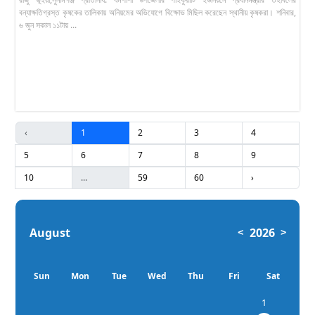
বন্যাক্ষতিগ্রস্ত কৃষকের তালিকায় অনিয়মের অভিযোগে বিক্ষোভ মিছিল করেছেন স্থানীয় কৃষকরা। শনিবার,
৬ জুন সকাল ১১টায় ...
‹
1
2
3
4
5
6
7
8
9
10
...
59
60
›
August
2026
<
>
Sun
Mon
Tue
Wed
Thu
Fri
Sat
1