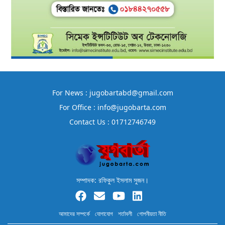
For News : jugobartabd@gmail.com
For Office : info@jugobarta.com
Contact Us : 01712746749
সম্পাদক: রফিকুল ইসলাম সুজন।
আমাদের সম্পর্কে
যোগাযোগ
শর্তাবলী
গোপনীয়তা নীতি