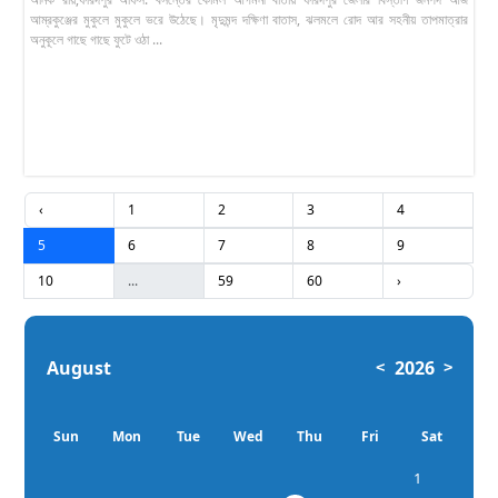
আম্রকুঞ্জের মুকুলে মুকুলে ভরে উঠেছে। মৃদুমন্দ দক্ষিণা বাতাস, ঝলমলে রোদ আর সহনীয় তাপমাত্রার
অনুকূলে গাছে গাছে ফুটে ওঠা ...
‹
1
2
3
4
5
6
7
8
9
10
...
59
60
›
August
2026
<
>
Sun
Mon
Tue
Wed
Thu
Fri
Sat
1