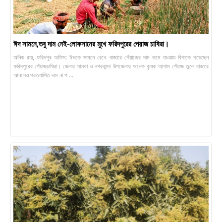
ঈদ সামনে,তবু দাম নেই-লোকসানের মুখে ফরিদপুরের পেয়াজ চাষিরা।
অনিক রায়, ফরিদপুর অফিস: ঈদকে সামনে রেখে বাজারে পেঁয়াজের দাম কমে যাওয়ায় বিপাকে পড়েছেন
ফরিদপুরের পেঁয়াজচাষিরা। জেলার সালথা ও নগরকান্দা উপজেলার অনেক কৃষক আগাম পেঁয়াজ তুলে বাজারে
আনলেও প্রত্যাশিত দাম না প ...