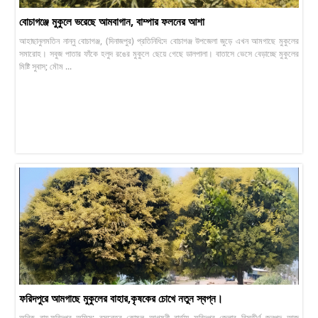
বোচাগঞ্জে মুকুলে ভরেছে আমবাগান, বাম্পার ফলনের আশা
আহাছানুলমতিন নান্নু বোচাগঞ্জ, (দিনাজপুর) প্রতিনিধি:দ বোচাগঞ্জ উপজেলা জুড়ে এখন আমগাছে মুকুলের
সমারোহ। সবুজ পাতার ফাঁকে হলুদ রঙের মুকুলে ছেয়ে গেছে ডালপালা। বাতাসে ভেসে বেড়াচ্ছে মুকুলের
মিষ্টি সুবাস; মৌম ...
ফরিদপুরে আমগাছে মুকুলের বাহার,কৃষকের চোখে নতুন স্বপ্ন।
অনিক রায়,ফরিদপুর অফিস: বসন্তের কোমল আগমনী বার্তায় ফরিদপুর জেলার বিস্তীর্ণ জনপদ আজ