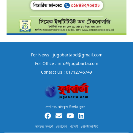
For News : jugobartabd@gmail.com
For Office : info@jugobarta.com
Contact Us : 01712746749
সম্পাদক: রফিকুল ইসলাম সুজন।
আমাদের সম্পর্কে
যোগাযোগ
শর্তাবলী
গোপনীয়তা নীতি