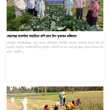
বোচাগঞ্জে ক্লাস্টার পদ্ধতিতে কপি চাষে তিন কৃষকের বাজিমাত
আহাছানুল মতিন&nbsp; নান্নু বোচাগঞ্জ (দিনাজপুর) প্রতিনিধি: বোচাগঞ্জ উপজেলায় উত্তম কৃষি চর্চা
(GAP) পদ্ধতিতে ক্লাস্টার ভিত্তিক ফুলকপি ও বাঁধাকপি চাষ করে সাফল্যের দৃষ্টান্ত স্থাপন করেছেন তিন
কৃষক। আধুনিক ...