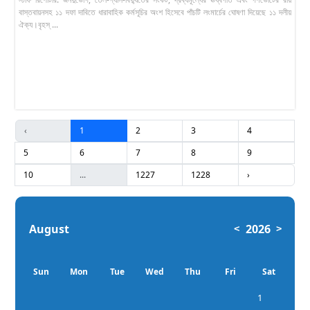
বাস্তবায়নসহ ১১ দফা দাবিতে ধারাবাহিক কর্মসূচির অংশ হিসেবে পাঁচটি লংমার্চের ঘোষণা দিয়েছে ১১ দলীয়
ঐক্য।বৃহস্ ...
‹
1
2
3
4
5
6
7
8
9
10
...
1227
1228
›
August
2026
<
>
Sun
Mon
Tue
Wed
Thu
Fri
Sat
1