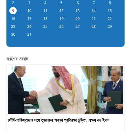
2
3
4
5
6
7
8
9
10
11
12
13
14
15
16
17
18
19
20
21
22
23
24
25
26
27
28
29
30
31
সর্বশেষ সংবাদ
সৌদি-পাকিস্তানের সঙ্গে তুরস্কের ‘মক্কা প্রতিরক্ষা চুক্তি’, লক্ষ্য নয় ইরান