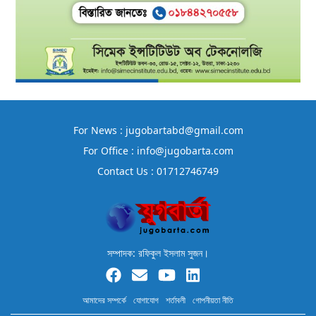
For News : jugobartabd@gmail.com
For Office : info@jugobarta.com
Contact Us : 01712746749
সম্পাদক: রফিকুল ইসলাম সুজন।
আমাদের সম্পর্কে
যোগাযোগ
শর্তাবলী
গোপনীয়তা নীতি