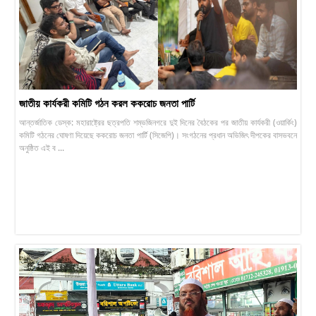
জাতীয় কার্যকরী কমিটি গঠন করল ককরোচ জনতা পার্টি
আন্তর্জাতিক ডেস্ক: মহারাষ্ট্রের ছত্রপতি শম্ভজিনগরে দুই দিনের বৈঠকের পর জাতীয় কার্যকরী (ওয়ার্কিং)
কমিটি গঠনের ঘোষণা দিয়েছে ককরোচ জনতা পার্টি (সিজেপি)। সংগঠনের প্রধান অভিজিৎ দীপকের বাসভবনে
অনুষ্ঠিত এই ব ...