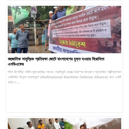
বহুজাতিক সামুদ্রিক প্রতিরক্ষা জোটে বাংলাদেশের যুক্ত হওয়ার বিরোধিতা
এনডিএফের
স্টাফ রিপোর্টার: মার্কিন যুক্তরাষ্ট্রের সাবেক প্রেসিডেন্ট ডোনাল্ড ট্রাম্পের উদ্যোগে প্রস্তাবিত ‘মাল্টিন্যাশনাল
মেরিটাইম ডিফেন্স অ্যালায়েন্স’ (Multinational Maritime Defense Alliance) নামে একটি
কথিত ব ...