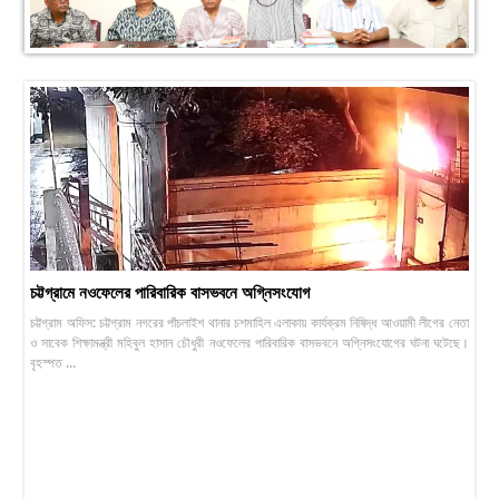
চট্টগ্রামে নওফেলের পারিবারিক বাসভবনে অগ্নিসংযোগ
চট্টগ্রাম অফিস: চট্টগ্রাম নগরের পাঁচলাইশ থানার চশমাহিল এলাকায় কার্যক্রম নিষিদ্ধ আওয়ামী লীগের নেতা
ও সাবেক শিক্ষামন্ত্রী মহিবুল হাসান চৌধুরী নওফেলের পারিবারিক বাসভবনে অগ্নিসংযোগের ঘটনা ঘটেছে।
বৃহস্পত ...