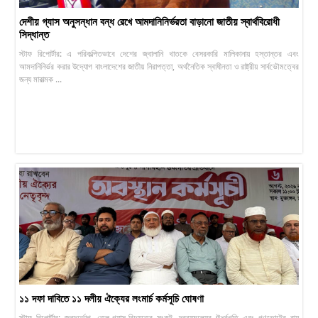
দেশীয় গ্যাস অনুসন্ধান বন্ধ রেখে আমদানিনির্ভরতা বাড়ানো জাতীয় স্বার্থবিরোধী
সিদ্ধান্ত
স্টাফ রিপোর্টার: এ পরিকল্পিতভাবে দেশের জ্বালানি খাতকে বেসরকারি মালিকানায় হস্তান্তর এবং
আমদানিনির্ভর করার উদ্যোগ বাংলাদেশের জাতীয় নিরাপত্তা, অর্থনৈতিক স্বাধীনতা ও রাষ্ট্রীয় সার্বভৌমত্বের
জন্য মারাত্মক ...
১১ দফা দাবিতে ১১ দলীয় ঐক্যের লংমার্চ কর্মসূচি ঘোষণা
স্টাফ রিপোর্টার: জনদুর্ভোগ, তেল-গ্যাস-বিদ্যুতের সংকট, দ্রব্যমূল্যের ঊর্ধ্বগতি এবং গণভোটের রায়