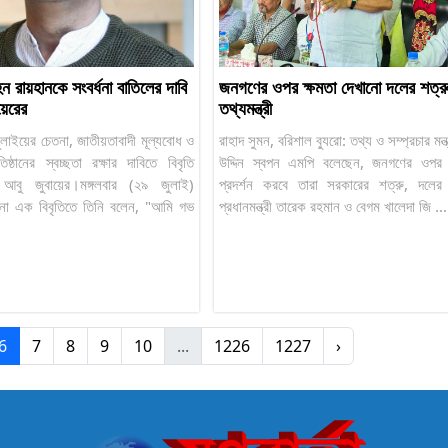
ন রায়হানকে সংবর্ধনা বাতিলের দাবি
জনগণের ওপর ক্ষমতা দেখানো দলের শত্র
য়েরের
তথ্যমন্ত্রী
 জুলাইয়ের চেতনা, জাতীয়তাবাদী মূল্যবোধ ও
রাহাদ সুমন, বরিশাল ব্যুরো: তথ্য ও সম্প্রচার মন্
িষ্ঠানের স্বচ্ছতা রক্ষার দাবিতে বিবৃতি
উদ্দিন স্বপন এমপি বলেছেন, জনগণের ওপর য
আবু জুবায়ের।মঙ্গলবার (২৯ জুলাই)
প্রদর্শন করবে তারা সরকারের শত্রু, দলের
ানো এক বিবৃতিতে তিনি বলেন, "আমি গভ
প্রধানমন্ত্রী তারেক রহমান ও বেগম খালেদা জি ...
6
7
8
9
10
...
1226
1227
›