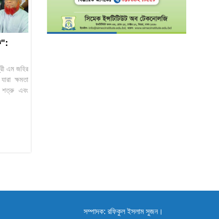
ু":
ত্রী এম জহির
ারা ক্ষমতা
 শত্রু এবং
সম্পাদক: রফিকুল ইসলাম সুজন।