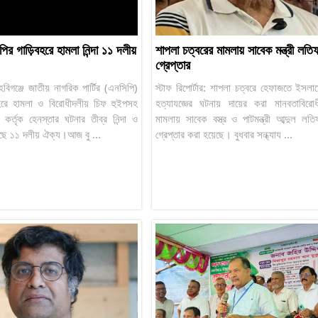
পির গাড়িবহরে হামলা নিন্দা ১১ দলীয়
শাপলা চত্বরের মামলায় সাবেক মন্ত্রী লতিফ
গ্রেপ্তার
: হবিগঞ্জে জাতীয় নাগরিক পার্টির (এনসিপি)
স্টাফ রিপোর্টার: শাপলা চত্বরে হেফাজতে ইসলা
বহরে হামলা ও বিরোধীদলীয় চিফ হুইপসহ
হত্যাযজ্ঞের ঘটনায় দায়ের করা মানবতাবির
িশ কর্তৃক হেনস্তার ঘটনার তীব্র নিন্দা ও
মামলায় সাবেক বস্ত্র ও পাটমন্ত্রী আব্দুল লতি
়েছে ১১ দলীয় ঐক্য।আজ বু ...
গ্রেপ্তার করা হয়েছে। বুধবার সন্ধ্যায ...