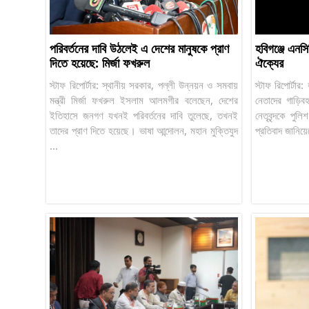
পরিবর্তনের দাবি উঠলেই এ দেশের মানুষকে প্রাণ
হবিগঞ্জে এনসি
দিতে হয়েছে: মির্জা ফখরুল
ঐক্যের
স্টাফ রিপোর্টার: স্থানীয় সরকার, পল্লী উন্নয়ন ও সমবায়
স্টাফ রিপোর্টার
মন্ত্রী মির্জা ফখরুল ইসলাম আলমগীর বলেছেন, দেশের
নেতাদের গাড়ি
ইতিহাসে জনগণ যখনই পরিবর্তনের দাবি তুলেছে, তখনই
নেতৃবৃন্দকে পুল
তাদের প্রাণ দিতে হয়েছে। ভাষা আন্দোলন, মহান মুক্তিযুদ
প্রতিবাদ জানিয
...