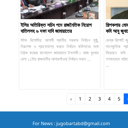
ইসির অতিরিক্ত সচিব পদে রাজনৈতিক নিয়োগ
শিল্পকলায় মোহ
বাতিলসহ ৬ দফা দাবি জামায়াতের
কবি আবু জুবা
স্টাফ রিপোর্টার: আগামী স্থানীয় সরকার নির্বাচন সুষ্ঠু,
ডেস্ক রিপোর্ট:
নিরপেক্ষ ও গ্রহণযোগ্য করতে নির্বাচন কমিশনের সঙ্গে
সাংস্কৃতিক প্রত
বৈঠক করেছে বাংলাদেশ জামায়াতে ইসলামী। আজ বুধবার
দিয়েছেন কবি 
বেলা ১১টায় রাজধানীর আগারগাঁওয়ে নির্বাচন ভবনে ...
গণমাধ্যমে পাঠ
...
‹
1
2
3
4
5
For News : jugobartabd@gmail.com