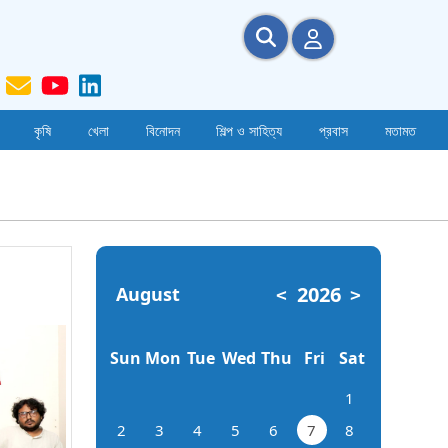
কৃষি
খেলা
বিনোদন
শিল্প ও সাহিত্য
প্রবাস
মতামত
2026
August
<
>
Sun
Mon
Tue
Wed
Thu
Fri
Sat
1
2
3
4
5
6
7
8