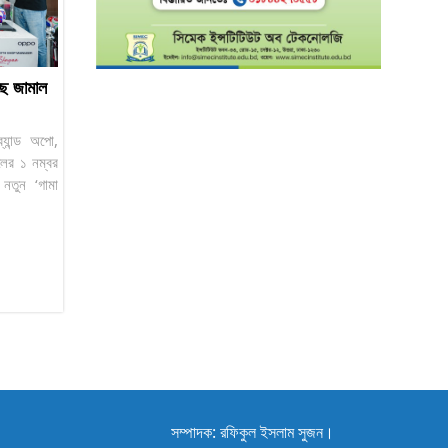
ে জামাল
্র্যান্ড অপো,
লের ১ নম্বর
নতুন ‘গামা
সম্পাদক: রফিকুল ইসলাম সুজন।