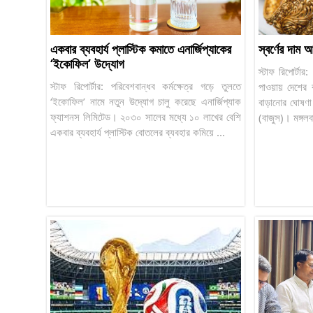
একবার ব্যবহার্য প্লাস্টিক কমাতে এনার্জিপ্যাকের
স্বর্ণের দাম
‘ইকোফিল’ উদ্যোগ
স্টাফ রিপোর্টার
স্টাফ রিপোর্টার: পরিবেশবান্ধব কর্মক্ষেত্র গড়ে তুলতে
পাওয়ায় দেশের ব
‘ইকোফিল’ নামে নতুন উদ্যোগ চালু করেছে এনার্জিপ্যাক
বাড়ানোর ঘোষণা 
ফ্যাশনস লিমিটেড। ২০৩০ সালের মধ্যে ১০ লাখের বেশি
(বাজুস)। মঙ্গল
একবার ব্যবহার্য প্লাস্টিক বোতলের ব্যবহার কমিয়ে ...