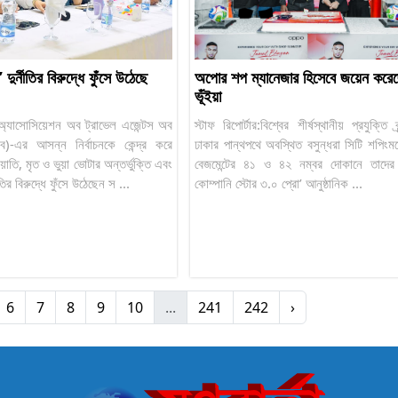
’ দুর্নীতির বিরুদ্ধে ফুঁসে উঠেছে
অপোর শপ ম্যানেজার হিসেবে জয়েন করেছ
ভূঁইয়া
র: অ্যাসোসিয়েশন অব ট্রাভেল এজেন্টস অব
স্টাফ রিপোর্টার:বিশ্বের শীর্ষস্থানীয় প্রযুক্তি ব
ব)-এর আসন্ন নির্বাচনকে কেন্দ্র করে
ঢাকার পান্থপথে অবস্থিত বসুন্ধরা সিটি শপিংম
াতি, মৃত ও ভুয়া ভোটার অন্তর্ভুক্তি এবং
বেজমেন্টের ৪১ ও ৪২ নম্বর দোকানে তাদের 
নীতির বিরুদ্ধে ফুঁসে উঠেছেন স ...
কোম্পানি স্টোর ৩.০ প্রো’ আনুষ্ঠানিক ...
6
7
8
9
10
...
241
242
›