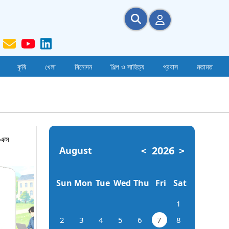
কৃষি
খেলা
বিনোদন
শিল্প ও সাহিত্য
প্রবাস
মতামত
এক্স
2026
August
<
>
Sun
Mon
Tue
Wed
Thu
Fri
Sat
1
2
3
4
5
6
7
8