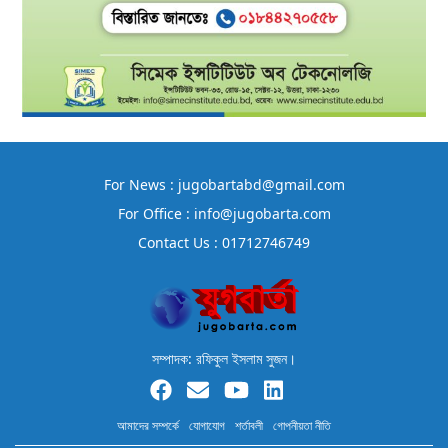
For News : jugobartabd@gmail.com
For Office : info@jugobarta.com
Contact Us : 01712746749
সম্পাদক: রফিকুল ইসলাম সুজন।
আমাদের সম্পর্কে
যোগাযোগ
শর্তাবলী
গোপনীয়তা নীতি