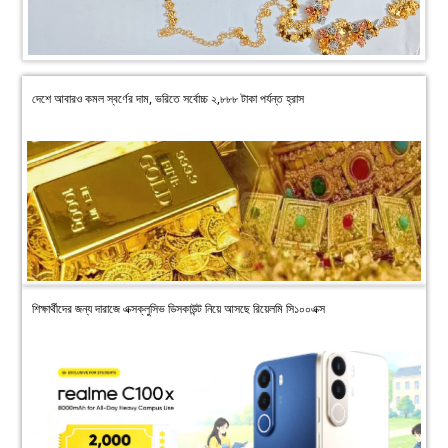
দেশে আবারও কমল স্বর্ণের দাম, ভরিতে সর্বোচ্চ ২,৮৮৮ টাকা পর্যন্ত হ্রাস
শিক্ষার্থীদের জন্য দারাজে এক্সক্লুসিভ ডিসকাউন্ট নিয়ে আসছে রিয়েলমি সি১০০এক্স