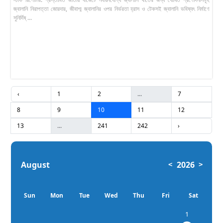
জ্বালানি নিরাপত্তা জোরদার, জীবাশ্ম জ্বালানির ওপর নির্ভরতা হ্রাস ও টেকসই জ্বালানি ভবিষ্যৎ নির্মাণে
সুনির্দিষ্ ...
‹
1
2
...
7
8
9
10
11
12
13
...
241
242
›
August
2026
<
>
Sun
Mon
Tue
Wed
Thu
Fri
Sat
1