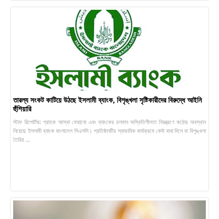
তারল্য সংকট কাটিয়ে উঠছে ইসলামী ব্যাংক, বিশৃঙ্খলা সৃষ্টিকারীদের বিরুদ্ধে আইনি
হুঁশিয়ারি
স্টাফ রিপোর্টার: গ্রাহক আস্থা ফেরানো এবং ব্যাংকের চলমান অস্থিতিশীলতা নিয়ন্ত্রণে কঠোর অবস্থান
নিয়েছে ইসলামী ব্যাংক বাংলাদেশ পিএলসি। প্রতিষ্ঠানটির স্বাভাবিক কার্যক্রমে কেউ বাধা দিলে বা বিশৃঙ্খলা
তৈরির ...