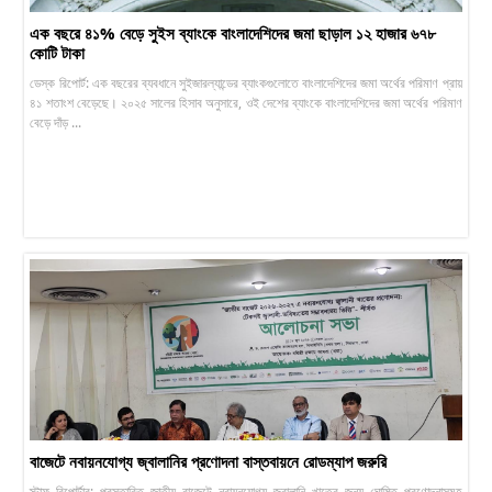
এক বছরে ৪১% বেড়ে সুইস ব্যাংকে বাংলাদেশিদের জমা ছাড়াল ১২ হাজার ৬৭৮
কোটি টাকা
ডেস্ক রিপোর্ট: এক বছরের ব্যবধানে সুইজারল্যান্ডের ব্যাংকগুলোতে বাংলাদেশিদের জমা অর্থের পরিমাণ প্রায়
৪১ শতাংশ বেড়েছে। ২০২৫ সালের হিসাব অনুসারে, ওই দেশের ব্যাংকে বাংলাদেশিদের জমা অর্থের পরিমাণ
বেড়ে দাঁড় ...
বাজেটে নবায়নযোগ্য জ্বালানির প্রণোদনা বাস্তবায়নে রোডম্যাপ জরুরি
স্টাফ রিপোর্টার: প্রস্তাবিত জাতীয় বাজেটে নবায়নযোগ্য জ্বালানি খাতের জন্য ঘোষিত প্রণোদনাসমূহ