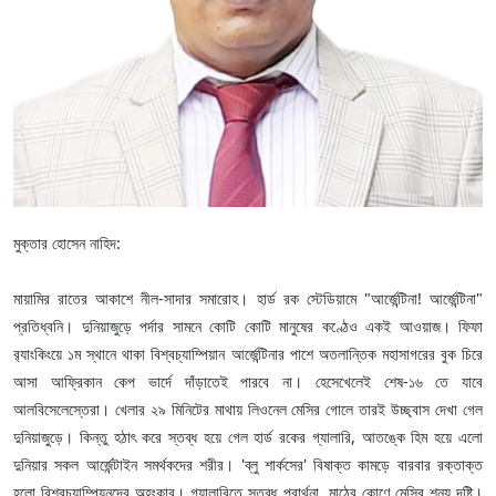
মুক্তার হোসেন নাহিদ:
মায়ামির রাতের আকাশে নীল-সাদার সমারোহ। হার্ড রক স্টেডিয়ামে "আর্জেন্টিনা! আর্জেন্টিনা"
প্রতিধ্বনি। দুনিয়াজুড়ে পর্দার সামনে কোটি কোটি মানুষের কণ্ঠেও একই আওয়াজ। ফিফা
র‌্যাংকিংয়ে ১ম স্থানে থাকা বিশ্বচ্যাম্পিয়ান আর্জেন্টিনার পাশে অতলান্তিক মহাসাগরের বুক চিরে
আসা আফ্রিকান কেপ ভার্দে দাঁড়াতেই পারবে না। হেসেখেলেই শেষ-১৬ তে যাবে
আলবিসেলেস্তেরা। খেলার ২৯ মিনিটের মাথায় লিওনেল মেসির গোলে তারই উচ্ছ্বাস দেখা গেল
দুনিয়াজুড়ে। কিন্তু হঠাৎ করে স্তব্ধ হয়ে গেল হার্ড রকের গ্যালারি, আতঙ্কে হিম হয়ে এলো
দুনিয়ার সকল আর্জেন্টাইন সমর্থকদের শরীর। 'ব্লু শার্কসের' বিষাক্ত কামড়ে বারবার রক্তাক্ত
হলো বিশ্বচ্যাম্পিয়নদের অহংকার। গ্যালারিতে স্তব্ধ প্রার্থনা, মাঠের কোণে মেসির শূন্য দৃষ্টি।