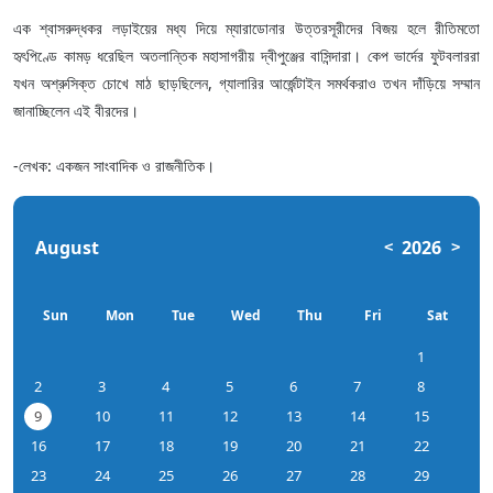
এক শ্বাসরুদ্ধকর লড়াইয়ের মধ্য দিয়ে ম্যারাডোনার উত্তরসূরীদের বিজয় হলে রীতিমতো
হৃৎপিণ্ডে কামড় ধরেছিল অতলান্তিক মহাসাগরীয় দ্বীপুঞ্জের বাসিন্দারা। কেপ ভার্দের ফুটবলাররা
যখন অশ্রুসিক্ত চোখে মাঠ ছাড়ছিলেন, গ্যালারির আর্জেন্টাইন সমর্থকরাও তখন দাঁড়িয়ে সম্মান
জানাচ্ছিলেন এই বীরদের।
-লেখক: একজন সাংবাদিক ও রাজনীতিক।
August
2026
<
>
Sun
Mon
Tue
Wed
Thu
Fri
Sat
1
2
3
4
5
6
7
8
9
10
11
12
13
14
15
16
17
18
19
20
21
22
23
24
25
26
27
28
29