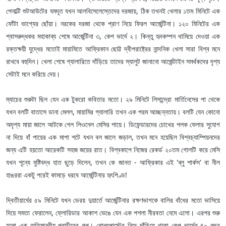
পেনাল্টি শুটআউটের যমদূত যখন আলবিসেলেস্তেদের দরজায়, ঠিক তখনই খেলার ১তম মিনিটে এক
ফোঁটা ভাগ্যের ছোঁয়া। নরকের দরজা থেকে প্রাণ নিয়ে ফিরল আর্জেন্টিনা। ১২০ মিনিটের এক
শ্বাসরুদ্ধকর মহাকাব্য শেষে আর্জেন্টিনা ৩, কেপ ভার্দে ২। কিন্তু হৃদকম্পন থামিয়ে দেওয়া এক
রক্তক্ষয়ী যুদ্ধের মতোই মায়ামিতে আফ্রিকান ছোট্ট দ্বীপরাষ্ট্রের নান্দনিক খেলা সারা বিশ্ব মনে
রাখবে বহুদিন। খেলা শেষে গ্যালারিতে দাঁড়িয়ে তাদের স্যালুট জানানো আর্জেন্টাইন সমর্থকদের দৃশ্য
সেটাই মনে করিয়ে দেয়।
ম্যাচের শুরুটা ছিল যেন এক টুকরো কবিতার মতো। ২৯ মিনিটে লিসান্দ্রো মার্তিনেসের পা থেকে
যখন বলটি বাতাসে ডানা মেলল, মায়ামির গ্যালারি তখন এক পরম আচ্ছন্নতায়। বলটি যেন কোনো
অদৃশ্য মায়া জালে আটকে গেল লিওনেল মেসির পায়ে। ডিফেন্ডারদের চোখের পলক ফেলার সুযোগ
না দিয়ে বাঁ পায়ের এক মাপা শটে যখন বল জালে জড়াল, তখন মনে হয়েছিল বিশ্বচ্যাম্পিয়নদের
জন্য এটি হয়তো আরেকটি সহজ জয়ের রাত। বিশ্বকাপে নিজের রেকর্ড ২০তম গোলটি করে মেসি
যখন শূন্যে মুষ্টিবদ্ধ হাত ছুড়ে দিলেন, তখন কে জানত - আফ্রিকার এই 'ব্লু শার্কস' বা নীল
হাঙররা একটু পরেই কামড়ে ধরবে আর্জেন্টিনার হৃৎপিণ্ড!
দ্বিতীয়ার্ধের ৫৯ মিনিটে যখন ডেরয় দুয়ার্তে আর্জেন্টিনার রক্ষণভাগকে বালির বাঁধের মতো ভাসিয়ে
দিয়ে সমতা ফেরালেন, ফ্লোরিডার আকাশ ভেঙে যেন এক পশলা নীরবতা নেমে এলো। এরপর শুরু
হলো এক অতিমানবীয় প্রাচীরের গল্প। গোলপোস্টের নিচে দাঁড়িয়ে থাকা কেপ ভার্দের ৪০ বছর