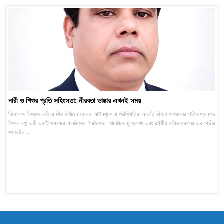
নারী ও শিশুর প্রতি সহিংসতা: নীরবতা ভাঙার এখনই সময়
নিকোলাস বিশ্বাস:নারী ও শিশু নির্যাতন কেবল আইনশৃঙ্খলা পরিস্থিতির অবনতি কিংবা অপরাধের পরিসংখ্যানগত
হিসাব নয়; এটি একটি সমাজের মানবিকতা, নৈতিকতা, সামাজিক মূল্যবোধ এবং রাষ্ট্রীয় দায়িত্ববোধের এক গভীর
সংকটের ...