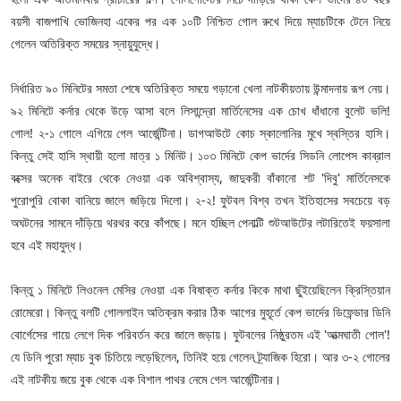
বয়সী বাজপাখি ভোজিনহা একের পর এক ১০টি নিশ্চিত গোল রুখে দিয়ে ম্যাচটিকে টেনে নিয়ে
গেলেন অতিরিক্ত সময়ের স্নায়ুযুদ্ধে।
নির্ধারিত ৯০ মিনিটের সমতা শেষে অতিরিক্ত সময়ে গড়ানো খেলা নাটকীয়তায় উন্মাদনায় রূপ নেয়।
৯২ মিনিটে কর্নার থেকে উড়ে আসা বলে লিসান্দ্রো মার্তিনেসের এক চোখ ধাঁধানো বুলেট ভলি!
গোল! ২-১ গোলে এগিয়ে গেল আর্জেন্টিনা। ডাগআউটে কোচ স্কালোনির মুখে স্বস্তির হাসি।
কিন্তু সেই হাসি স্থায়ী হলো মাত্র ১ মিনিট। ১০৩ মিনিটে কেপ ভার্দের সিডনি লোপেস কাব্রাল
বক্সের অনেক বাইরে থেকে নেওয়া এক অবিশ্বাস্য, জাদুকরী বাঁকানো শট 'দিবু' মার্তিনেসকে
পুরোপুরি বোকা বানিয়ে জালে জড়িয়ে দিলো। ২-২! ফুটবল বিশ্ব তখন ইতিহাসের সবচেয়ে বড়
অঘটনের সামনে দাঁড়িয়ে থরথর করে কাঁপছে। মনে হচ্ছিল পেনাল্টি শুটআউটের লটারিতেই ফয়সালা
হবে এই মহাযুদ্ধ।
কিন্তু ১ মিনিটে লিওনেল মেসির নেওয়া এক বিষাক্ত কর্নার কিকে মাথা ছুঁইয়েছিলেন ক্রিস্তিয়ান
রোমেরো। কিন্তু বলটি গোললাইন অতিক্রম করার ঠিক আগের মুহূর্তে কেপ ভার্দের ডিফেন্ডার ডিনি
বোর্গেসের গায়ে লেগে দিক পরিবর্তন করে জালে জড়ায়। ফুটবলের নিষ্ঠুরতম এই 'আত্মঘাতী গোল'!
যে ডিনি পুরো ম্যাচ বুক চিতিয়ে লড়েছিলেন, তিনিই হয়ে গেলেন ট্র্যাজিক হিরো। আর ৩-২ গোলের
এই নাটকীয় জয়ে বুক থেকে এক বিশাল পাথর নেমে গেল আর্জেন্টিনার।