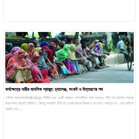
কর্মক্ষেত্রে নারীর মানসিক স্বাস্থ্য: চ্যালেঞ্জ, সংকট ও উত্তরণের পথ
সেলিনা আক্তারঅরিন&nbsp; দীর্ঘদিন ধরে একটি বহুজাত কোম্পানিতে কাজ করছেন, যিনি তার কাজের দক্ষতার
জন্য সবার কাছেই পরিচিত। কিন্তু সম্প্রতি তিনি মা হওয়ায় কাজে ঠিকভাবে মন দিতে পারছেন না। তার অফিসে
প্রায়ই দের ...