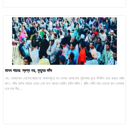
মানব পাচার: স্বপ্ন নয়, মৃত্যুর ফাঁদ
মো. মোকাম্মেল হোসেন:শ্রাবণের আকাশজুড়ে ঘন মেঘের আনাগোনা বুড়িগঙ্গার বুকে টিপটিপ করে ঝরছে বর্ষার
জল। নদীর ঘাটের কাঠের বেঞ্চে একা বসে আছেন প্রবীণ ছমির উদ্দিন। বৃষ্টির ফোঁটা আর চোখের জল একাকার
হয়ে তার শীর্ ...