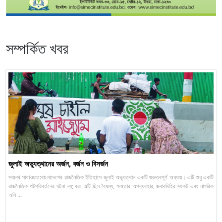
সম্পর্কিত খবর
জুলাই অভ্যুত্থানের অর্জন, বর্জন ও বিসর্জন
সায়ন্থ সাখাওয়াত:বাংলাদেশের রাজনৈতিক ইতিহাসে জুলাই অভ্যুত্থান একটি গুরুত্বপূর্ণ অধ্যায়। এটি শুধু একটি
রাজনৈতিক পটপরিবর্তনের ঘটনা নয়; বরং এটি ছিল বৈষম্য, ক্ষমতার অপব্যবহার, জবাবদিহির সংকট এবং নাগরিক
অধি ...