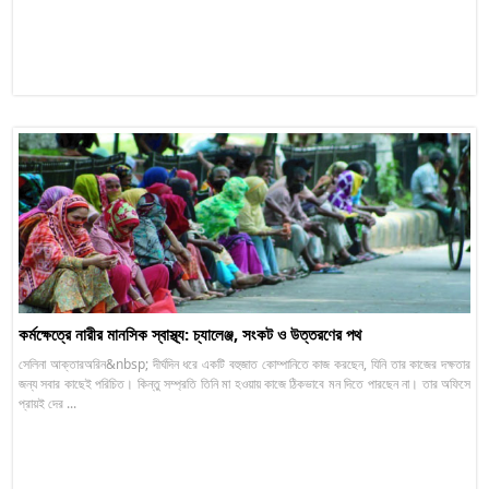
কর্মক্ষেত্রে নারীর মানসিক স্বাস্থ্য: চ্যালেঞ্জ, সংকট ও উত্তরণের পথ
সেলিনা আক্তারঅরিন&nbsp; দীর্ঘদিন ধরে একটি বহুজাত কোম্পানিতে কাজ করছেন, যিনি তার কাজের দক্ষতার
জন্য সবার কাছেই পরিচিত। কিন্তু সম্প্রতি তিনি মা হওয়ায় কাজে ঠিকভাবে মন দিতে পারছেন না। তার অফিসে
প্রায়ই দের ...