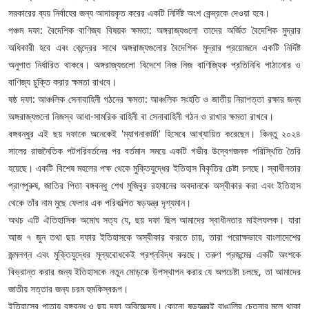
সরকারের ব্যয় নির্বাহের জন্য আদায়কৃত করের একটি নির্দিষ্ট অংশ কেন্দ্রকে দেওয়া হবে।
​পঞ্চম দফা: বৈদেশিক বাণিজ্য বিষয়ক ক্ষমতা: অঙ্গরাজ্যগুলো তাদের অর্জিত বৈদেশিক মুদ্রার
অধিকারী হবে এবং কেন্দ্রের সাথে অঙ্গরাজ্যগুলোর বৈদেশিক মুদ্রার প্রয়োজনে একটি নির্দিষ্ট
অনুপাত নির্ধারিত থাকবে। অঙ্গরাজ্যগুলো বিদেশে নিজ নিজ বাণিজ্যিক প্রতিনিধি পাঠানোর ও
বাণিজ্য চুক্তি করার ক্ষমতা রাখবে।
​ষষ্ঠ দফা: আঞ্চলিক সেনাবাহিনী গঠনের ক্ষমতা: আঞ্চলিক সংহতি ও জাতীয় নিরাপত্তা রক্ষার জন্য
অঙ্গরাজ্যগুলো নিজস্ব আধা-সামরিক বাহিনী বা সেনাবাহিনী গঠন ও রাখার ক্ষমতা রাখবে।
​বঙ্গবন্ধুর এই ছয় দফাকে অনেকেই 'ম্যাগনাকার্টা' হিসেবে আখ্যায়িত করেছেন। কিন্তু ২০২৪
সালের রাজনৈতিক পটপরিবর্তনের পর বর্তমান সময়ে একটি গভীর উদ্বেগজনক পরিস্থিতি তৈরি
হয়েছে। একটি বিশেষ মহলের পক্ষ থেকে মুক্তিযুদ্ধের ইতিহাস বিকৃতির চেষ্টা চলছে। স্বাধীনতার
প্রাণপুরুষ, জাতির পিতা বঙ্গবন্ধু শেখ মুজিবুর রহমানের অবদানকে অস্বীকার করা এবং ইতিহাস
থেকে তাঁর নাম মুছে ফেলার এক পরিকল্পিত ষড়যন্ত্র দৃশ্যমান।
​অথচ এটি ঐতিহাসিক অমোঘ সত্য যে, ছয় দফা ছিল আমাদের স্বাধীনতার মাইলফলক। যারা
আজ ৭ জুন তথা ছয় দফার ইতিহাসকে অস্বীকার করতে চায়, তারা পরোক্ষভাবে বাংলাদেশের
জন্মলগ্ন এবং মুক্তিযুদ্ধের মূল্যবোধকেই প্রশ্নবিদ্ধ করছে। তরুণ প্রজন্মের একটি অংশকে
বিভ্রান্ত করার জন্য ইতিহাসকে নতুন মোড়কে উপস্থাপন করার যে অপচেষ্টা চলছে, তা আমাদের
জাতীয় সত্তার জন্য চরম হুমকিস্বরূপ।
​ইতিহাসের পাতায় বঙ্গবন্ধু ও ছয় দফা অবিচ্ছেদ্য। কোনো ষড়যন্ত্রই বাঙালির চেতনার মূলে থাকা