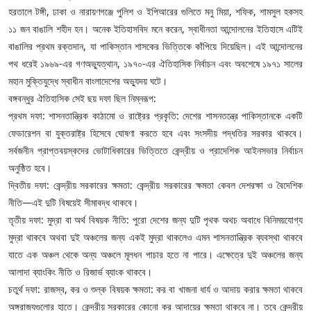
হরতালে টঙ্গী, ঢাকা ও নারায়ণগঞ্জে পুলিশ ও ইপিআরের গুলিতে মনু মিয়া, শফিক, শামসুল হকসহ
১১ জন বাঙালি শহীদ হন। অনেক ইতিহাসবিদ মনে করেন, স্বাধীনতা আন্দোলনের ইতিহাসে এটিই
বাঙালির প্রথম রক্তদান, যা পাকিস্তান শাসকের ভিত্তিকে কাঁপিয়ে দিয়েছিল। এই আন্দোলনের
পথ ধরেই ১৯৬৯-এর গণঅভ্যুত্থান, ১৯৭০-এর ঐতিহাসিক নির্বাচন এবং অবশেষে ১৯৭১ সালের
মহান মুক্তিযুদ্ধে স্বাধীন বাংলাদেশের অভ্যুদয় ঘটে।
​বঙ্গবন্ধুর ঐতিহাসিক সেই ছয় দফা ছিল নিম্নরূপ:
​প্রথম দফা: শাসনতান্ত্রিক কাঠামো ও রাষ্ট্রের প্রকৃতি: দেশের শাসনতন্ত্রে পাকিস্তানকে একটি
ফেডারেশন বা যুক্তরাষ্ট্র হিসেবে ঘোষণা করতে হবে এবং সংসদীয় পদ্ধতির সরকার থাকবে।
সর্বজনীন প্রাপ্তবয়স্কদের ভোটাধিকারের ভিত্তিতে কেন্দ্রীয় ও প্রাদেশিক আইনসভার নির্বাচন
অনুষ্ঠিত হবে।
​দ্বিতীয় দফা: কেন্দ্রীয় সরকারের ক্ষমতা: কেন্দ্রীয় সরকারের ক্ষমতা কেবল দেশরক্ষা ও বৈদেশিক
নীতি—এই দুটি বিষয়েই সীমাবদ্ধ থাকবে।
​তৃতীয় দফা: মুদ্রা বা অর্থ বিষয়ক নীতি: পুরো দেশের জন্য দুটি পৃথক অথচ অবাধে বিনিময়যোগ্য
মুদ্রা থাকবে অথবা দুই অঞ্চলের জন্য একই মুদ্রা থাকলেও এমন শাসনতান্ত্রিক ব্যবস্থা থাকবে
যাতে এক অঞ্চল থেকে অন্য অঞ্চলে মূলধন পাচার হতে না পারে। এক্ষেত্রে দুই অঞ্চলের জন্য
আলাদা ব্যাংকিং নীতি ও রিজার্ভ ব্যাংক থাকবে।
​চতুর্থ দফা: রাজস্ব, কর ও শুল্ক বিষয়ক ক্ষমতা: কর বা খাজনা ধার্য ও আদায় করার ক্ষমতা থাকবে
অঙ্গরাজ্যগুলোর হাতে। কেন্দ্রীয় সরকারের কোনো কর আদায়ের ক্ষমতা থাকবে না। তবে কেন্দ্রীয়