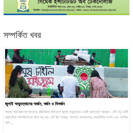
সম্পর্কিত খবর
জুলাই অভ্যুত্থানের অর্জন, বর্জন ও বিসর্জন
সায়ন্থ সাখাওয়াত:বাংলাদেশের রাজনৈতিক ইতিহাসে জুলাই অভ্যুত্থান একটি গুরুত্বপূর্ণ অধ্যায়। এটি শুধু একটি
রাজনৈতিক পটপরিবর্তনের ঘটনা নয়; বরং এটি ছিল বৈষম্য, ক্ষমতার অপব্যবহার, জবাবদিহির সংকট এবং নাগরিক
অধি ...