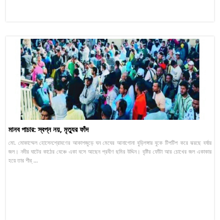
মানব পাচার: স্বপ্ন নয়, মৃত্যুর ফাঁদ
মো. মোকাম্মেল হোসেন:শ্রাবণের আকাশজুড়ে ঘন মেঘের আনাগোনা বুড়িগঙ্গার বুকে টিপটিপ করে ঝরছে বর্ষার
জল। নদীর ঘাটের কাঠের বেঞ্চে একা বসে আছেন প্রবীণ ছমির উদ্দিন। বৃষ্টির ফোঁটা আর চোখের জল একাকার
হয়ে তার শীর্ ...