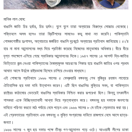
মানিক লাল ঘোষ:
​বাঙালি জাতি চির দুর্বার, চির দুর্দম। যুগে যুগে তারা অন্যায়ের বিরুদ্ধে সোচ্চার থেকেছে।
শক্তিবলে অসম হলেও তারা ব্রিটিশদের সামনেও কভু মাথা নত করেনি। পাকিস্তানি
শোষকগোষ্ঠীর দুঃশাসন, অত্যাচারে জর্জরিত বাঙালি দৃঢ়কন্ঠে অন্যায়ের প্রতিবাদ জানিয়েছে। ৫২’র
হার না মানা আন্দোলনের মধ্য দিয়ে প্রতিষ্ঠা করেছে নিজেদের মাতৃভাষার অধিকার। ধীরে ধীরে
দৃপ্ত পদক্ষেপে এগিয়ে গেছে স্বাধিকার আন্দোলনের দিকে। ১৯৪৭ সালের ১৪ আগস্ট দ্বি-জাতির
ভিত্তিতে জন্ম নেওয়া পাকিস্তানের বৈষম্যমূলক আচরণের শিকার হয়ে বাঙালি জাতির ওপর প্রথম
আঘাত আসে উর্দুকে রাষ্ট্রভাষা হিসেবে চাপিয়ে দেওয়ার মাধ্যমে।
​এই শোষণের প্রতিবাদে ১৯৬৬ সালের ৫ ফেব্রুয়ারি বঙ্গবন্ধু শেখ মুজিবুর রহমান লাহোরে
ঐতিহাসিক ছয় দফা দাবি উত্থাপন করেন। এটি ছিল বাঙালির মুক্তির সনদ, যা পাকিস্তান
রাষ্ট্রের কাঠামোর ভেতরেই বাঙালির স্বাধিকার নিশ্চিত করার রূপরেখা ছিল। কিন্তু তৎকালীন
শাসকরা একে বিচ্ছিন্নতাবাদী আখ্যা দিয়ে প্রত্যাখ্যান করে। বঙ্গবন্ধু ছয় দফাকে জনগণের
দাবিতে পরিণত করতে মাঠ পর্যায়ে নেমে পড়েন এবং ১৯৬৬ সালের ৮ মে তাঁকে গ্রেফতার করা হয়।
এই গ্রেফতারের প্রতিবাদে এবং বঙ্গবন্ধু ও মুক্তি সংগ্রামের দাবিতে রাজপথে নেমে আসে ছাত্র-
জনতা।
​১৯৬৬ সালের ৭ জুন ছয় দফার পক্ষে তীব্র গণ-আন্দোলন গড়ে ওঠে। আওয়ামী লীগের ডাকা