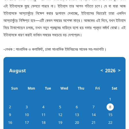
এই ইতিহাসকে মুছে ফেলতে পারবে না। ইতিহাস তার আপন গতিতে চলে। যে বা যারা আজ
ইতিহাসকে আস্তাকুঁড়ে নিক্ষেপ করার দুঃসাহস দেখাচ্ছে, ইতিহাসের বিচারেই তারা একদিন
আস্তাকুঁড়ে নিক্ষিপ্ত হবে—এটি কেবল সময়ের অপেক্ষা মাত্র। আজকের এই দিনে, যখন ইতিহাস
নিয়ে টানাপোড়েন চলছে, তখন নতুন প্রজন্মের দায়িত্ব হলো ছয় দফার প্রকৃত মর্মার্থ বোঝা। এই
ইতিহাসকে ধারণ করাই বর্তমান সময়ের সবচেয়ে বড় দেশপ্রেম।
-লেখক : সাংবাদিক ও কলামিস্ট, ঢাকা সাংবাদিক ইউনিয়নের সাবেক সহ-সভাপতি।
August
2026
<
>
Sun
Mon
Tue
Wed
Thu
Fri
Sat
1
2
3
4
5
6
7
8
9
10
11
12
13
14
15
16
17
18
19
20
21
22