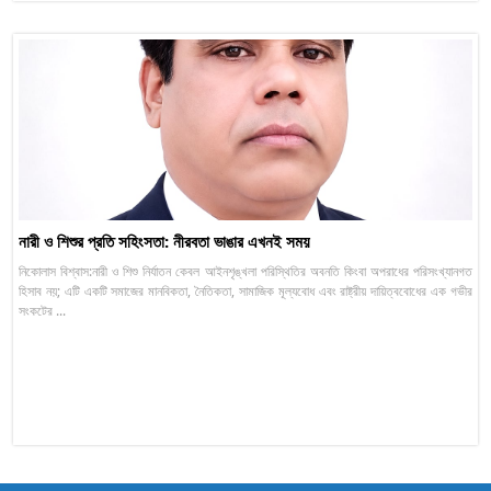
নারী ও শিশুর প্রতি সহিংসতা: নীরবতা ভাঙার এখনই সময়
নিকোলাস বিশ্বাস:নারী ও শিশু নির্যাতন কেবল আইনশৃঙ্খলা পরিস্থিতির অবনতি কিংবা অপরাধের পরিসংখ্যানগত
হিসাব নয়; এটি একটি সমাজের মানবিকতা, নৈতিকতা, সামাজিক মূল্যবোধ এবং রাষ্ট্রীয় দায়িত্ববোধের এক গভীর
সংকটের ...