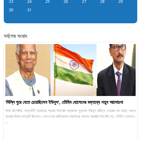
23
24
25
26
27
28
29
30
31
সর্বশেষ সংবাদ
‘দিল্লি ঘুরে যেতে চেয়েছিলেন ইউনূস’, তৌহিদ হোসেনের বক্তব্যে নতুন আলোচনা
স্টাফ রিপোর্টার: অন্তর্বর্তী সরকারের প্রধান উপদেষ্টা অধ্যাপক মুহাম্মদ ইউনূস দায়িত্ব নেওয়ার পর ভারত সফরে
যাওয়ার বিষয়ে আগ্রহী ছিলেন—এমন তথ্য জানিয়েছেন সরকারের সাবেক পররাষ্ট্র উপদেষ্টা মো. তৌহিদ হোসেন।
...