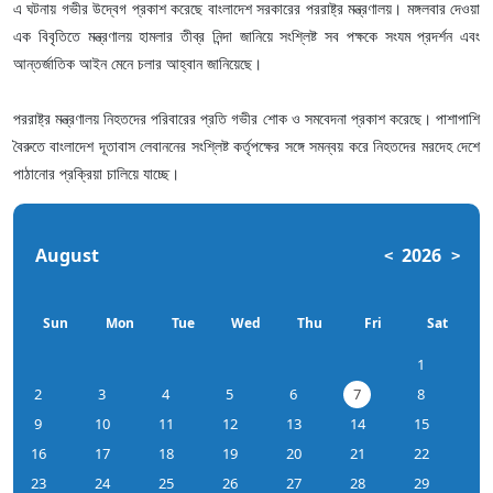
এ ঘটনায় গভীর উদ্বেগ প্রকাশ করেছে বাংলাদেশ সরকারের পররাষ্ট্র মন্ত্রণালয়। মঙ্গলবার দেওয়া
এক বিবৃতিতে মন্ত্রণালয় হামলার তীব্র নিন্দা জানিয়ে সংশ্লিষ্ট সব পক্ষকে সংযম প্রদর্শন এবং
আন্তর্জাতিক আইন মেনে চলার আহ্বান জানিয়েছে।
পররাষ্ট্র মন্ত্রণালয় নিহতদের পরিবারের প্রতি গভীর শোক ও সমবেদনা প্রকাশ করেছে। পাশাপাশি
বৈরুতে বাংলাদেশ দূতাবাস লেবাননের সংশ্লিষ্ট কর্তৃপক্ষের সঙ্গে সমন্বয় করে নিহতদের মরদেহ দেশে
পাঠানোর প্রক্রিয়া চালিয়ে যাচ্ছে।
August
2026
<
>
Sun
Mon
Tue
Wed
Thu
Fri
Sat
1
2
3
4
5
6
7
8
9
10
11
12
13
14
15
16
17
18
19
20
21
22
23
24
25
26
27
28
29