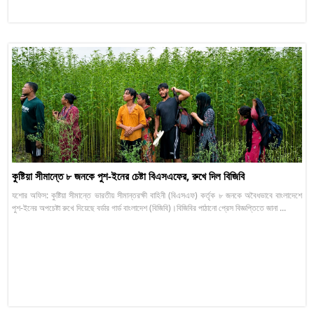
কুষ্টিয়া সীমান্তে ৮ জনকে পুশ-ইনের চেষ্টা বিএসএফের, রুখে দিল বিজিবি
যশোর অফিস: কুষ্টিয়া সীমান্তে ভারতীয় সীমান্তরক্ষী বাহিনী (বিএসএফ) কর্তৃক ৮ জনকে অবৈধভাবে বাংলাদেশে
পুশ-ইনের অপচেষ্টা রুখে দিয়েছে বর্ডার গার্ড বাংলাদেশ (বিজিবি)।বিজিবির পাঠানো প্রেস বিজ্ঞপ্তিতে জানা ...