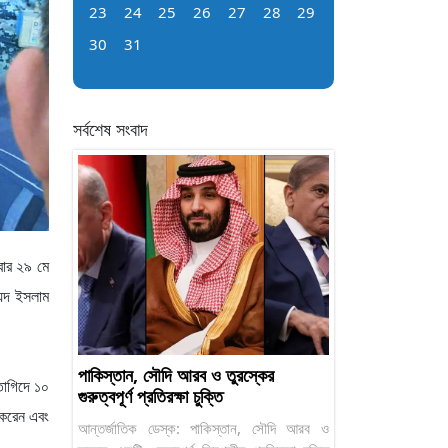
23
24
25
26
27
28
29
30
31
সর্বশেষ সংবাদ
রবার ২৯ মে
য়েদ ইসলাম
পাকিস্তান, সৌদি আরব ও তুরস্কের
তাগিদে ১০
গুরুত্বপূর্ণ প্রতিরক্ষা চুক্তি
শ করেন এবং
আন্তর্জাতিক ডেস্ক: পাকিস্তান, সৌদি আরব ও