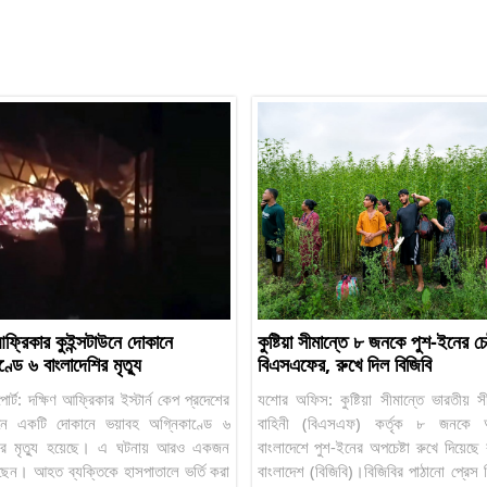
আফ্রিকার কুইন্সটাউনে দোকানে
কুষ্টিয়া সীমান্তে ৮ জনকে পুশ-ইনের চেষ্
্ডে ৬ বাংলাদেশির মৃত্যু
বিএসএফের, রুখে দিল বিজিবি
োর্ট: দক্ষিণ আফ্রিকার ইস্টার্ন কেপ প্রদেশের
যশোর অফিস: কুষ্টিয়া সীমান্তে ভারতীয় সী
াউনে একটি দোকানে ভয়াবহ অগ্নিকাণ্ডে ৬
বাহিনী (বিএসএফ) কর্তৃক ৮ জনকে অ
শির মৃত্যু হয়েছে। এ ঘটনায় আরও একজন
বাংলাদেশে পুশ-ইনের অপচেষ্টা রুখে দিয়েছে বর
েছেন। আহত ব্যক্তিকে হাসপাতালে ভর্তি করা
বাংলাদেশ (বিজিবি)।বিজিবির পাঠানো প্রেস বি