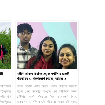
টা
সৌদি আরবে রিয়াদে সড়ক দুর্ঘটনায় একই
পরিবারের ৩ বাংলাদেশি নিহত, আহত ২
মান্তরক্ষী
ডেস্ক রিপোর্ট: সৌদি আরবে ওমরাহ পালনের উদ্দেশ্যে
বৈধভাবে
রিয়াদ থেকে মক্কায় যাওয়ার পথে মর্মান্তিক সড়ক
্ডার গার্ড
দুর্ঘটনায় একই পরিবারের তিন বাংলাদেশি নিহত
জ্ঞপ্তিতে
হয়েছেন। এ ঘটনায় ওই পরিবারের আরও দুই সদস্য