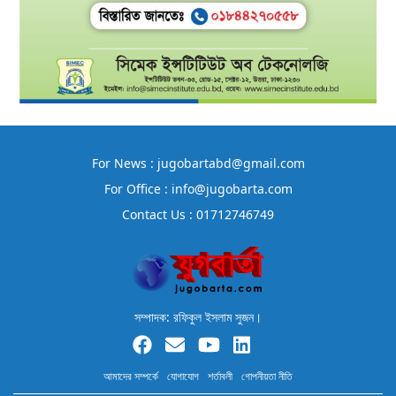
For News : jugobartabd@gmail.com
For Office : info@jugobarta.com
Contact Us : 01712746749
সম্পাদক: রফিকুল ইসলাম সুজন।
আমাদের সম্পর্কে
যোগাযোগ
শর্তাবলী
গোপনীয়তা নীতি