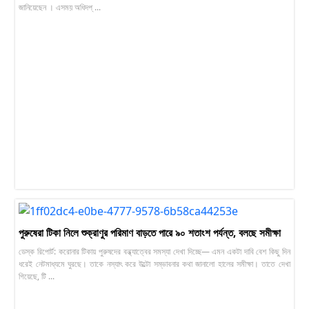
জানিয়েছেন । এসময় অধিদপ্ ...
পুরুষেরা টিকা নিলে শুক্রাণুর পরিমাণ বাড়তে পারে ৯০ শতাংশ পর্যন্ত, বলছে সমীক্ষা
ডেস্ক রিপোর্ট: করোনার টিকায় পুরুষদের বন্ধ্যাত্বের সমস্যা দেখা দিচ্ছে— এমন একটা দাবি বেশ কিছু দিন
ধরেই নেটমাধ্যমে ঘুরছে। তাকে নস্যাৎ করে উল্টো সম্ভাবনার কথা জানালো হালের সমীক্ষা। তাতে দেখা
গিয়েছে, টি ...