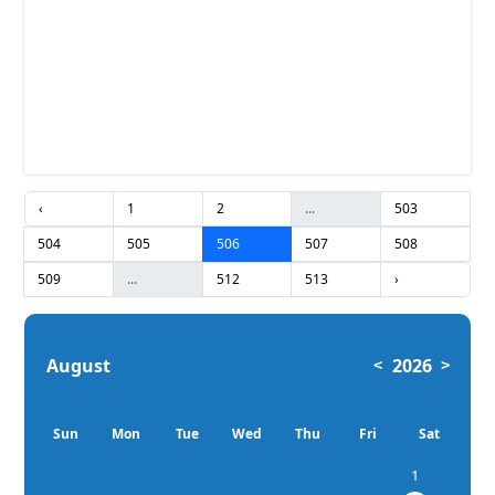
‹
1
2
...
503
504
505
506
507
508
509
...
512
513
›
August
2026
<
>
Sun
Mon
Tue
Wed
Thu
Fri
Sat
1