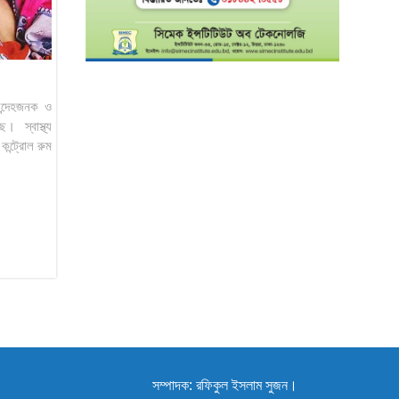
সন্দেহজনক ও
। স্বাস্থ্য
কন্ট্রোল রুম
সম্পাদক: রফিকুল ইসলাম সুজন।