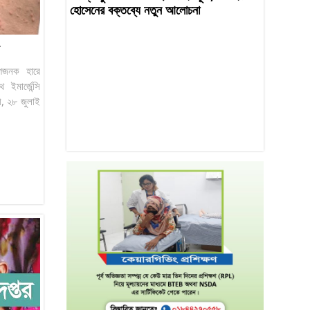
হোসেনের বক্তব্যে নতুন আলোচনা
বেগজনক হারে
ইমার্জেন্সি
য়ী, ২৮ জুলাই