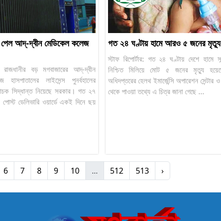
ে পেল আদ্-দ্বীন মেডিকেল কলেজ
গত ২৪ ঘণ্টায় হামে আরও ৫ জনের মৃত্যু
স্টাফ রিপোর্টার: গত ২৪ ঘণ্টায় দেশে হামে 
ার: রাজধানীর বড় মগবাজারের আদ্-দ্বীন
নিশ্চিত মিলিয়ে মোট ৫ জনের মৃত্যু হয়েছে
 হাসপাতালের লাইসেন্স পুনর্বহালের
অধিদপ্তরের হেলথ ইমার্জেন্সি অপারেশন সেন্টার ও 
তিবাচক সিদ্ধান্ত নিয়েছে সরকার। গত ২৭
থেকে পাওয়া তথ্যে এ চিত্র জানা গেছে ...
 পোস্ট ডেলিভারি ওয়ার্ডে একই দিনে ছয়
6
7
8
9
10
...
512
513
›