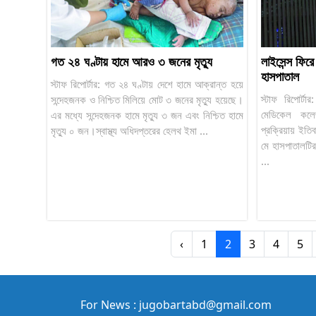
গত ২৪ ঘণ্টায় হামে আরও ৩ জনের মৃত্যু
লাইসেন্স ফির
হাসপাতাল
স্টাফ রিপোর্টার: গত ২৪ ঘণ্টায় দেশে হামে আক্রান্ত হয়ে
স্টাফ রিপোর্ট
সন্দেহজনক ও নিশ্চিত মিলিয়ে মোট ৩ জনের মৃত্যু হয়েছে।
মেডিকেল কলেজ
এর মধ্যে সন্দেহজনক হামে মৃত্যু ৩ জন এবং নিশ্চিত হামে
প্রক্রিয়ায় ই
মৃত্যু ০ জন।স্বাস্থ্য অধিদপ্তরের হেলথ ইমা ...
মে হাসপাতালটির
...
‹
1
2
3
4
5
For News : jugobartabd@gmail.com