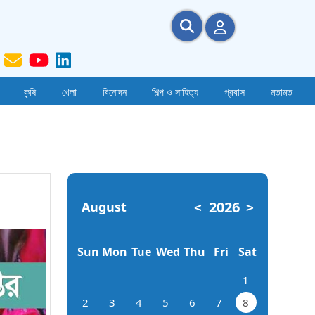
কৃষি
খেলা
বিনোদন
শিল্প ও সাহিত্য
প্রবাস
মতামত
2026
August
<
>
Sun
Mon
Tue
Wed
Thu
Fri
Sat
1
2
3
4
5
6
7
8