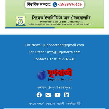
For News : jugobartabd@gmail.com
For Office : info@jugobarta.com
Contact Us : 01712746749
সম্পাদক: রফিকুল ইসলাম সুজন।
আমাদের সম্পর্কে
যোগাযোগ
শর্তাবলী
গোপনীয়তা নীতি