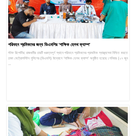
পরিবহন শ্রমিকদের জন্য ডিএমপির ‘পাক্ষিক হেলথ ক্যাম্প’
স্টাফ রিপোর্টার: রাজধানীর চারটি গুরুত্বপূর্ণ স্থানে পরিবহন শ্রমিকদের প্রাথমিক স্বাস্থ্যসেবা নিশ্চিত করতে
ঢাকা মেট্রোপলিটন পুলিশের (ডিএমপি) উদ্যোগে ‘পাক্ষিক হেলথ ক্যাম্প’ অনুষ্ঠিত হয়েছে।শনিবার (২৭ জুন
...