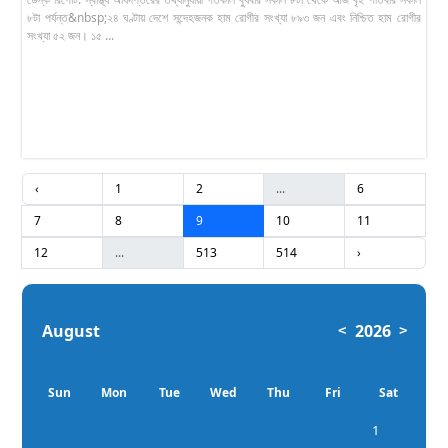
৮টা পর্যন্ত&nbsp;২৪ ঘণ্টায় দেশে সন্দেহজনক হাম রোগীর সংখ্যা ৮৯৩ জন এবং নিশ্চিত হাম রোগীর
সংখ্যা ৫২ জন। ১৫ ...
‹
1
2
...
6
7
8
9
10
11
12
...
513
514
›
August
2026
<
>
Sun
Mon
Tue
Wed
Thu
Fri
Sat
1