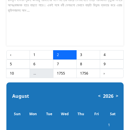
আশঙ্কাজনক হারে বাড়তে পারে। একই সঙ্গে ধনী দেশগুলো যেখানে বাড়তি বিদ্যুৎ ব্যবহার করে এয়ার
কন্ডিশনারসহ আধ ...
‹
1
2
3
4
5
6
7
8
9
10
...
1755
1756
›
August
2026
<
>
Sun
Mon
Tue
Wed
Thu
Fri
Sat
1