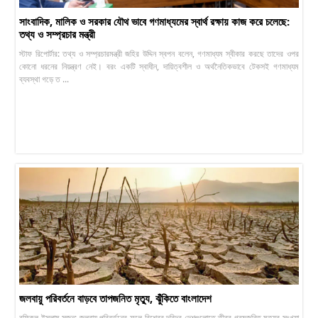
সাংবাদিক, মালিক ও সরকার যৌথ ভাবে গণমাধ্যমের স্বার্থ রক্ষায় কাজ করে চলেছে:
তথ্য ও সম্প্রচার মন্ত্রী
স্টাফ রিপোর্টার: তথ্য ও সম্প্রচারমন্ত্রী জহির উদ্দিন স্বপন বলেন, গণমাধ্যম স্বীকার করছে তাদের ওপর
কোনো ধরনের নিয়ন্ত্রণ নেই। বরং একটি স্বাধীন, দায়িত্বশীল ও অর্থনৈতিকভাবে টেকসই গণমাধ্যম
ব্যবস্থা গড়ে ত ...
জলবায়ু পরিবর্তনে বাড়বে তাপজনিত মৃত্যু, ঝুঁকিতে বাংলাদেশ
রফিকুল ইসলাম সুজন: জলবায়ু পরিবর্তনের ফলে বিশ্বের দরিদ্র দেশগুলোতে তীব্র গরমজনিত মৃত্যুর সংখ্যা