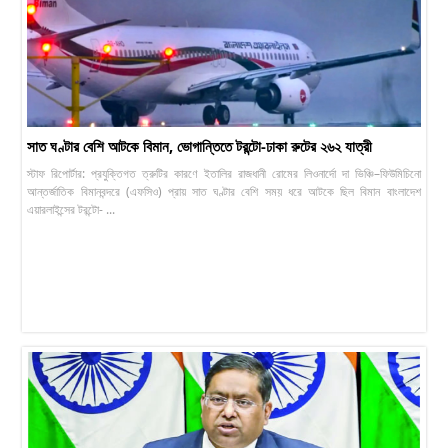
সাত ঘণ্টার বেশি আটকে বিমান, ভোগান্তিতে টরন্টো-ঢাকা রুটের ২৬২ যাত্রী
স্টাফ রিপোর্টার: প্রযুক্তিগত ত্রুটির কারণে ইতালির রাজধানী রোমের লিওনার্দো দা ভিঞ্চি–ফিউমিচিনো
আন্তর্জাতিক বিমানবন্দরে (এফসিও) প্রায় সাত ঘণ্টার বেশি সময় ধরে আটকে ছিল বিমান বাংলাদেশ
এয়ারলাইন্সের টরন্টো- ...