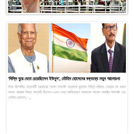
‘দিল্লি ঘুরে যেতে চেয়েছিলেন ইউনূস’, তৌহিদ হোসেনের বক্তব্যে নতুন আলোচনা
স্টাফ রিপোর্টার: অন্তর্বর্তী সরকারের প্রধান উপদেষ্টা অধ্যাপক মুহাম্মদ ইউনূস দায়িত্ব নেওয়ার পর ভারত
সফরে যাওয়ার বিষয়ে আগ্রহী ছিলেন—এমন তথ্য জানিয়েছেন সরকারের সাবেক পররাষ্ট্র উপদেষ্টা মো.
তৌহিদ হোসেন। ...