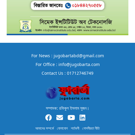
For News : jugobartabd@gmail.com
For Office : info@jugobarta.com
Contact Us : 01712746749
সম্পাদক: রফিকুল ইসলাম সুজন।
আমাদের সম্পর্কে
যোগাযোগ
শর্তাবলী
গোপনীয়তা নীতি