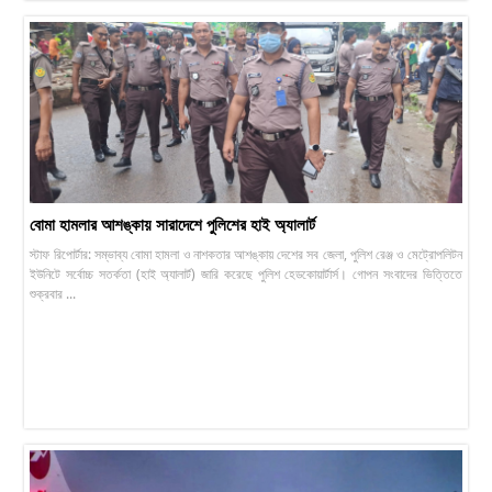
বোমা হামলার আশঙ্কায় সারাদেশে পুলিশের হাই অ্যালার্ট
স্টাফ রিপোর্টার: সম্ভাব্য বোমা হামলা ও নাশকতার আশঙ্কায় দেশের সব জেলা, পুলিশ রেঞ্জ ও মেট্রোপলিটন
ইউনিটে সর্বোচ্চ সতর্কতা (হাই অ্যালার্ট) জারি করেছে পুলিশ হেডকোয়ার্টার্স। গোপন সংবাদের ভিত্তিতে
শুক্রবার ...