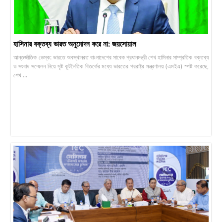
হাসিনার বক্তব্য ভারত অনুমোদন করে না: জয়সোয়াল
আন্তর্জাতিক ডেস্ক: ভারতে অবস্থানরত বাংলাদেশের সাবেক প্রধানমন্ত্রী শেখ হাসিনার সাম্প্রতিক বক্তব্য
ও সংবাদ সম্মেলন নিয়ে সৃষ্ট কূটনৈতিক বিতর্কের মধ্যে ভারতের পররাষ্ট্র মন্ত্রণালয় (এমইএ) স্পষ্ট করেছে,
শেখ ...