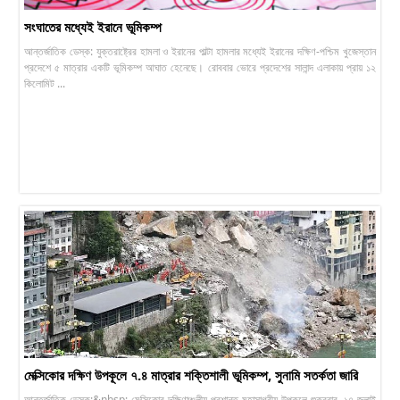
সংঘাতের মধ্যেই ইরানে ভূমিকম্প
আন্তর্জাতিক ডেস্ক: যুক্তরাষ্ট্রের হামলা ও ইরানের পাল্টা হামলার মধ্যেই ইরানের দক্ষিণ-পশ্চিম খুজেস্তান
প্রদেশে ৫ মাত্রার একটি ভূমিকম্প আঘাত হেনেছে। রোববার ভোরে প্রদেশের সালান্দ এলাকায় প্রায় ১২
কিলোমিট ...
মেক্সিকোর দক্ষিণ উপকূলে ৭.৪ মাত্রার শক্তিশালী ভূমিকম্প, সুনামি সতর্কতা জারি
আন্তর্জাতিক ডেস্ক:&nbsp; মেক্সিকোর দক্ষিণাঞ্চলীয় প্রশান্ত মহাসাগরীয় উপকূলে শুক্রবার, ১৭ জুলাই