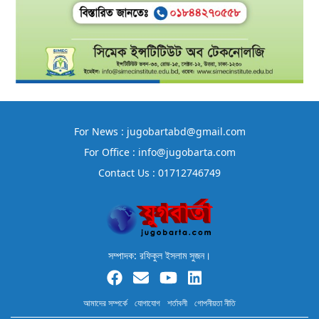
For News : jugobartabd@gmail.com
For Office : info@jugobarta.com
Contact Us : 01712746749
সম্পাদক: রফিকুল ইসলাম সুজন।
আমাদের সম্পর্কে
যোগাযোগ
শর্তাবলী
গোপনীয়তা নীতি