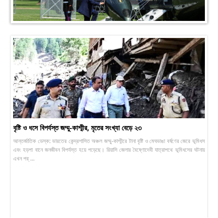
বৃষ্টি ও ধসে বিপর্যস্ত জম্মু-কাশ্মীর, মৃতের সংখ্যা বেড়ে ২৩
আন্তর্জাতিক ডেস্ক: ভারতের কেন্দ্রশাসিত অঞ্চল জম্মু-কাশ্মীরে টানা বৃষ্টি ও মেঘভাঙা বর্ষণের জেরে ভূমিধস
এবং হড়পা বানে জনজীবন বিপর্যস্ত হয়ে পড়েছে। রিয়াসি জেলার বৈষ্ণোদেবী যাত্রাপথে ভূমিধসের ঘটনায়
এখন পর্ ...