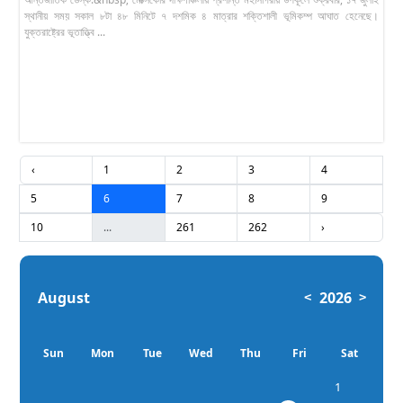
স্থানীয় সময় সকাল ৮টা ৪৮ মিনিটে ৭ দশমিক ৪ মাত্রার শক্তিশালী ভূমিকম্প আঘাত হেনেছে।
যুক্তরাষ্ট্রের ভূতাত্ত্বি ...
‹
1
2
3
4
5
6
7
8
9
10
...
261
262
›
August
2026
<
>
Sun
Mon
Tue
Wed
Thu
Fri
Sat
1