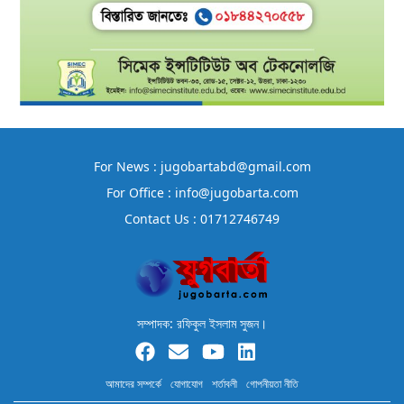
For News : jugobartabd@gmail.com
For Office : info@jugobarta.com
Contact Us : 01712746749
সম্পাদক: রফিকুল ইসলাম সুজন।
আমাদের সম্পর্কে
যোগাযোগ
শর্তাবলী
গোপনীয়তা নীতি