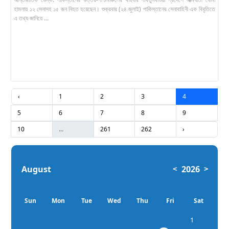
হামলায় ১২ সেনাসহ ১৫ জন নিহত হয়েছেন। শুক্রবার (২৪ জুলাই) পাকিস্তানের সেনাবাহিনী এক বিবৃতিতে
এ তথ্য জানিয়ে ...
‹
1
2
3
4
5
6
7
8
9
10
...
261
262
›
August
2026
<
>
Sun
Mon
Tue
Wed
Thu
Fri
Sat
1