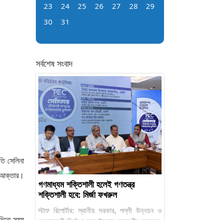
23
24
25
26
27
28
29
30
31
সর্বশেষ সংবাদ
তি সেলিনা
ন আক্তার।
গণমাধ্যম শক্তিশালী হলেই গণতন্ত্র
শক্তিশালী হবে: মির্জা ফখরুল
স্টাফ রিপোর্টার: স্থানীয় সরকার, পল্লী উন্নয়ন ও
 দিতে সময়