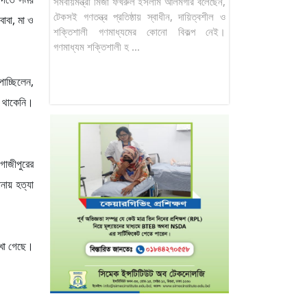
সমবায়মন্ত্রী মির্জা ফখরুল ইসলাম আলমগীর বলেছেন,
টেকসই গণতন্ত্র প্রতিষ্ঠায় স্বাধীন, দায়িত্বশীল ও
াবা, মা ও
শক্তিশালী গণমাধ্যমের কোনো বিকল্প নেই।
গণমাধ্যম শক্তিশালী হ ...
াচ্ছিলেন,
া থাকেনি।
গাজীপুরের
ানায় হত্যা
দেখা গেছে।