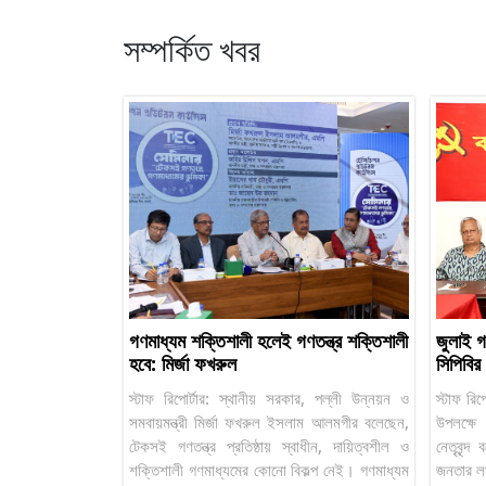
সম্পর্কিত খবর
গণমাধ্যম শক্তিশালী হলেই গণতন্ত্র শক্তিশালী
জুলাই গণ
হবে: মির্জা ফখরুল
সিপিবি
স্টাফ রিপোর্টার: স্থানীয় সরকার, পল্লী উন্নয়ন ও
স্টাফ রিপ
সমবায়মন্ত্রী মির্জা ফখরুল ইসলাম আলমগীর বলেছেন,
উপলক্ষে 
টেকসই গণতন্ত্র প্রতিষ্ঠায় স্বাধীন, দায়িত্বশীল ও
নেতৃবৃন্
শক্তিশালী গণমাধ্যমের কোনো বিকল্প নেই। গণমাধ্যম
জনতার লড়