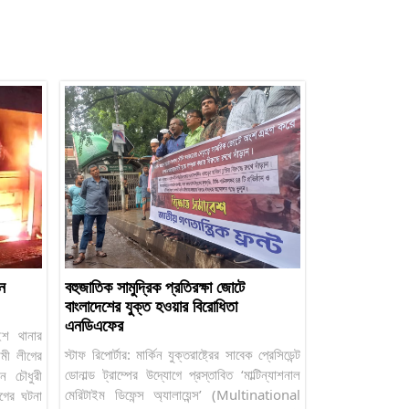
ে
বহুজাতিক সামুদ্রিক প্রতিরক্ষা জোটে
বাংলাদেশের যুক্ত হওয়ার বিরোধিতা
এনডিএফের
াইশ থানার
স্টাফ রিপোর্টার: মার্কিন যুক্তরাষ্ট্রের সাবেক প্রেসিডেন্ট
ামী লীগের
ডোনাল্ড ট্রাম্পের উদ্যোগে প্রস্তাবিত ‘মাল্টিন্যাশনাল
ান চৌধুরী
মেরিটাইম ডিফেন্স অ্যালায়েন্স’ (Multinational
গের ঘটনা