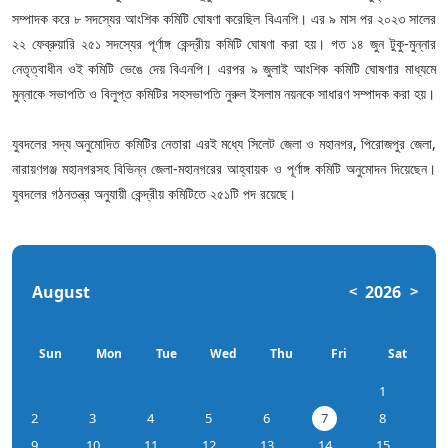
সম্পাদক করে ৮ সদস্যের আংশিক কমিটি ঘোষণা করেছিল বিএনপি। এর ৯ মাস পর ২০২৩ সালের
২২ ফেব্রুয়ারি ২৫১ সদস্যের পূর্ণাঙ্গ কেন্দ্রীয় কমিটি ঘোষণা করা হয়। গত ১৪ জুন টুকু-মুন্নার
নেতৃত্বাধীন ওই কমিটি ভেঙে দেয় বিএনপি। এরপর ৯ জুলাই আংশিক কমিটি ঘোষণার মাধ্যমে
মুন্নাকে সভাপতি ও বিলুপ্ত কমিটির সহসভাপতি নুরুল ইসলাম নয়নকে সাধারণ সম্পাদক করা হয়।
যুবদলের সদ্য অনুমোদিত কমিটির নেতারা এরই মধ্যে সিলেট জেলা ও মহানগর, পিরোজপুর জেলা,
নারায়ণগঞ্জ মহানগরসহ বিভিন্ন জেলা-মহানগরের আহ্বায়ক ও পূর্ণাঙ্গ কমিটি অনুমোদন দিয়েছেন।
যুবদলের গঠনতন্ত্র অনুযায়ী কেন্দ্রীয় কমিটিতে ২৫১টি পদ রয়েছে।
August
2026
<
>
Sun
Mon
Tue
Wed
Thu
Fri
Sat
1
2
3
4
5
6
7
8
9
10
11
12
13
14
15