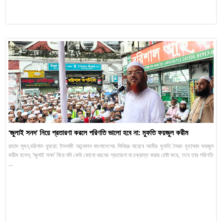
‘জুলাই সনদ’ নিয়ে প্রতারণা করলে পরিণতি ভালো হবে না: মুফতি ফয়জুল করীম
রাহাদ সুমন,বরিশাল ব্যুরো: ইসলামী আন্দোলন বাংলাদেশের সিনিয়র নায়েবে আমীর মুফতি সৈয়দ মুহাম্মাদ ফয়জুল
করীম বলেন, ‘জুলাই সনদ’ নিয়ে যদি কেউ কোনো ধরনের প্রতারণা বা চক্রান্ত করার চেষ্টা করে, তবে তার পরিণতি
...