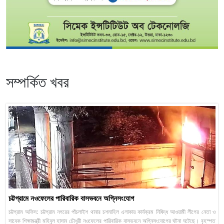
সম্পর্কিত খবর
চট্টগ্রামে নওফেলের পারিবারিক বাসভবনে অগ্নিসংযোগ
চট্টগ্রাম অফিস: চট্টগ্রাম নগরের পাঁচলাইশ থানার চশমাহিল এলাকায় কার্যক্রম নিষিদ্ধ আওয়ামী লীগের নেতা ও
সাবেক শিক্ষামন্ত্রী মহিবুল হাসান চৌধুরী নওফেলের পারিবারিক বাসভবনে অগ্নিসংযোগের ঘটনা ঘটেছে। বৃহস্পত