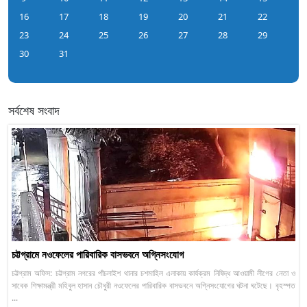
16
17
18
19
20
21
22
23
24
25
26
27
28
29
30
31
সর্বশেষ সংবাদ
চট্টগ্রামে নওফেলের পারিবারিক বাসভবনে অগ্নিসংযোগ
চট্টগ্রাম অফিস: চট্টগ্রাম নগরের পাঁচলাইশ থানার চশমাহিল এলাকায় কার্যক্রম নিষিদ্ধ আওয়ামী লীগের নেতা ও
সাবেক শিক্ষামন্ত্রী মহিবুল হাসান চৌধুরী নওফেলের পারিবারিক বাসভবনে অগ্নিসংযোগের ঘটনা ঘটেছে। বৃহস্পত
...