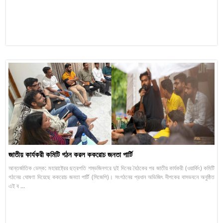
জাতীয় কার্যকরী কমিটি গঠন করল ককরোচ জনতা পার্টি
আন্তর্জাতিক ডেস্ক: মহারাষ্ট্রের ছত্রপতি শম্ভজিনগরে দুই দিনের বৈঠকের পর জাতীয় কার্যকরী (ওয়ার্কিং) কমিটি
গঠনের ঘোষণা দিয়েছে ককরোচ জনতা পার্টি (সিজেপি)। সংগঠনের প্রধান অভিজিৎ দীপকের বাসভবনে অনুষ্ঠিত
এই ব ...