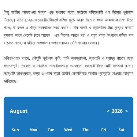
কিছু জাতীয় আবহাওয়া সংস্থা এক দশকের মধ্যে সবচেয়ে শক্তিশালী এল নিনোর পূর্বাভাস
দিয়েছে। এতে ২০২৬ সালের দ্বিতীয়ার্ধে এশিয়া জুড়ে আরও গরম ও শুষ্ক আবহাওয়া দেখা দিতে
পারে, যা ফসল ও খাদ্য সরবরাহের ক্ষতি করবে। সার সংকট ও জ্বালানির উচ্চ মূল্যের কারণে
কৃষকরা আগে থেকেই চাপে আছেন। এল নিনোর কারণে খরা ও বন্যা খাদ্য উৎপাদন কমিয়ে দাম
বাড়াতে পারে, যা দরিদ্র দেশগুলোর ওপর সবচেয়ে বেশি প্রভাব ফেলবে।
ডব্লিউএমও বলছে, মৌসুমি পূর্বাভাস কৃষি, পানি ব্যবস্থাপনা, জ্বালানি ও স্বাস্থ্য খাতের জন্য
গুরুত্বপূর্ণ। সরকার ও মানবিক সংস্থাগুলোকে সময়মতো ব্যবস্থা নিতে এটি সহায়তা করে।
সংস্থাটি তাপপ্রবাহ, বন্যা ও খরার মতো দুর্যোগ মোকাবিলায় আগাম প্রস্তুতি নেওয়ার আহ্বান
জানিয়েছে।
August
2026
<
>
Sun
Mon
Tue
Wed
Thu
Fri
Sat