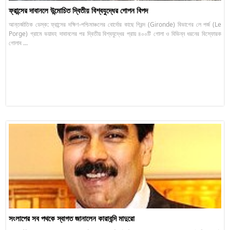
ফ্রান্সের দাবানলে উন্মোচিত দ্বিতীয় বিশ্বযুদ্ধের গোপন বিপদ
আন্তর্জাতিক ডেস্ক: ফ্রান্সের দক্ষিণ-পশ্চিমাঞ্চলের বোর্দোর কাছে গিরন্দ (Gironde) বিভাগের লে পর্জ (Le
Porge) গ্রামে ভয়াবহ দাবানলের পর দ্বিতীয় বিশ্বযুদ্ধের প্রায় ৪০০টি গোলা ও বিভিন্ন ধরনের বিস্ফোরক
গোলাব ...
সংলাপের সব পথকে স্বাগত জানালেন কারাবন্দি মাদুরো