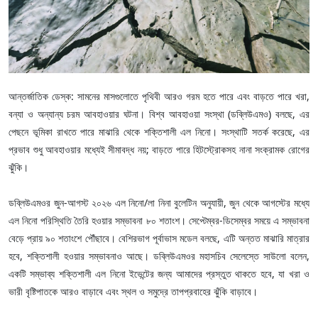
আন্তর্জাতিক ডেস্ক: সামনের মাসগুলোতে পৃথিবী আরও গরম হতে পারে এবং বাড়তে পারে খরা,
বন্যা ও অন্যান্য চরম আবহাওয়ার ঘটনা। বিশ্ব আবহাওয়া সংস্থা (ডব্লিউএমও) বলছে, এর
পেছনে ভূমিকা রাখতে পারে মাঝারি থেকে শক্তিশালী এল নিনো। সংস্থাটি সতর্ক করেছে, এর
প্রভাব শুধু আবহাওয়ার মধ্যেই সীমাবদ্ধ নয়; বাড়তে পারে হিটস্ট্রোকসহ নানা সংক্রামক রোগের
ঝুঁকি।
ডব্লিউএমওর জুন-আগস্ট ২০২৬ এল নিনো/লা নিনা বুলেটিন অনুযায়ী, জুন থেকে আগস্টের মধ্যে
এল নিনো পরিস্থিতি তৈরি হওয়ার সম্ভাবনা ৮০ শতাংশ। সেপ্টেম্বর-ডিসেম্বর সময়ে এ সম্ভাবনা
বেড়ে প্রায় ৯০ শতাংশে পৌঁছাবে। বেশিরভাগ পূর্বাভাস মডেল বলছে, এটি অন্তত মাঝারি মাত্রার
হবে, শক্তিশালী হওয়ার সম্ভাবনাও আছে। ডব্লিউএমওর মহাসচিব সেলেস্তে সাউলো বলেন,
একটি সম্ভাব্য শক্তিশালী এল নিনো ইভেন্টের জন্য আমাদের প্রস্তুত থাকতে হবে, যা খরা ও
ভারী বৃষ্টিপাতকে আরও বাড়াবে এবং স্থল ও সমুদ্রে তাপপ্রবাহের ঝুঁকি বাড়াবে।