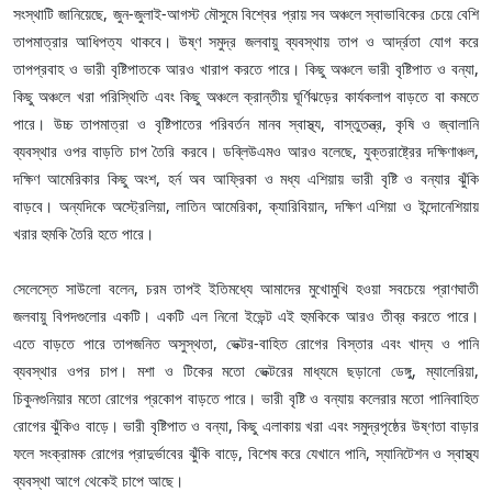
সংস্থাটি জানিয়েছে, জুন-জুলাই-আগস্ট মৌসুমে বিশ্বের প্রায় সব অঞ্চলে স্বাভাবিকের চেয়ে বেশি
তাপমাত্রার আধিপত্য থাকবে। উষ্ণ সমুদ্র জলবায়ু ব্যবস্থায় তাপ ও আর্দ্রতা যোগ করে
তাপপ্রবাহ ও ভারী বৃষ্টিপাতকে আরও খারাপ করতে পারে। কিছু অঞ্চলে ভারী বৃষ্টিপাত ও বন্যা,
কিছু অঞ্চলে খরা পরিস্থিতি এবং কিছু অঞ্চলে ক্রান্তীয় ঘূর্ণিঝড়ের কার্যকলাপ বাড়তে বা কমতে
পারে। উচ্চ তাপমাত্রা ও বৃষ্টিপাতের পরিবর্তন মানব স্বাস্থ্য, বাস্তুতন্ত্র, কৃষি ও জ্বালানি
ব্যবস্থার ওপর বাড়তি চাপ তৈরি করবে। ডব্লিউএমও আরও বলেছে, যুক্তরাষ্ট্রের দক্ষিণাঞ্চল,
দক্ষিণ আমেরিকার কিছু অংশ, হর্ন অব আফ্রিকা ও মধ্য এশিয়ায় ভারী বৃষ্টি ও বন্যার ঝুঁকি
বাড়বে। অন্যদিকে অস্ট্রেলিয়া, লাতিন আমেরিকা, ক্যারিবিয়ান, দক্ষিণ এশিয়া ও ইন্দোনেশিয়ায়
খরার হুমকি তৈরি হতে পারে।
সেলেস্তে সাউলো বলেন, চরম তাপই ইতিমধ্যে আমাদের মুখোমুখি হওয়া সবচেয়ে প্রাণঘাতী
জলবায়ু বিপদগুলোর একটি। একটি এল নিনো ইভেন্ট এই হুমকিকে আরও তীব্র করতে পারে।
এতে বাড়তে পারে তাপজনিত অসুস্থতা, ভেক্টর-বাহিত রোগের বিস্তার এবং খাদ্য ও পানি
ব্যবস্থার ওপর চাপ। মশা ও টিকের মতো ভেক্টরের মাধ্যমে ছড়ানো ডেঙ্গু, ম্যালেরিয়া,
চিকুনগুনিয়ার মতো রোগের প্রকোপ বাড়তে পারে। ভারী বৃষ্টি ও বন্যায় কলেরার মতো পানিবাহিত
রোগের ঝুঁকিও বাড়ে। ভারী বৃষ্টিপাত ও বন্যা, কিছু এলাকায় খরা এবং সমুদ্রপৃষ্ঠের উষ্ণতা বাড়ার
ফলে সংক্রামক রোগের প্রাদুর্ভাবের ঝুঁকি বাড়ে, বিশেষ করে যেখানে পানি, স্যানিটেশন ও স্বাস্থ্য
ব্যবস্থা আগে থেকেই চাপে আছে।