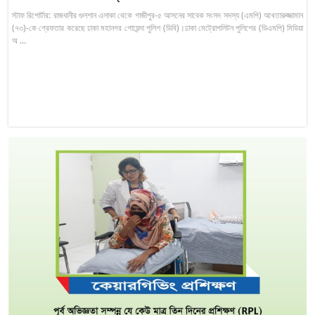
স্টাফ রিপোর্টার: রাজধানীর গুলশান এলাকা থেকে গাজীপুর-৫ আসনের সাবেক সংসদ সদস্য (এমপি) আখতারুজ্জামান
(৭৩)-কে গ্রেফতার করেছে ঢাকা মহানগর গোয়েন্দা পুলিশ (ডিবি)।ঢাকা মেট্রোপলিটন পুলিশের (ডিএমপি) মিডিয়া
অ ...