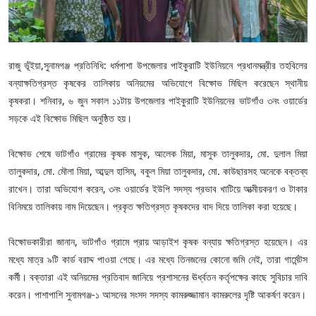
রাজু ভূঁইয়া,সুনামগঞ্জ প্রতিনিধি: ধর্মপাশা উপজেলার পাইকুরাটি ইউনিয়নে প্রধানমন্ত্রীর তহবিলের
বন্যাক্ষতিগ্রস্ত কৃষকের তালিকায় অনিয়মের অভিযোগে বিক্ষোভ মিছিল করেছেন স্থানীয়
কৃষকরা। শনিবার, ৬ জুন সকাল ১১টায় উপজেলার পাইকুরাটি ইউনিয়নের ভাটগাঁও ৩নং ওয়ার্ডের
সড়কে এই বিক্ষোভ মিছিল অনুষ্ঠিত হয়।
বিক্ষোভ শেষে ভাটগাঁও গ্রামের কৃষক মাসুক, আলেক মিয়া, মাসুক তালুকদার, মো. দুলাল মিয়া
তালুকদার, মো. মৌলা মিয়া, আব্দুল হাসিম, বকুল মিয়া তালুকদার, মো. কাউছারসহ অনেকে বক্তব্য
রাখেন। তারা অভিযোগ করেন, ৩নং ওয়ার্ডের ইউপি সদস্য প্রভাব খাটিয়ে আত্মীয়করণ ও টাকার
বিনিময়ে তালিকায় নাম দিয়েছেন। প্রকৃত ক্ষতিগ্রস্ত কৃষকদের বাদ দিয়ে তালিকা করা হয়েছে।
বিক্ষোভকারীরা জানান, ভাটগাঁও গ্রামে প্রায় আড়াইশ কৃষক বন্যায় ক্ষতিগ্রস্ত হয়েছেন। এর
মধ্যে মাত্র ৯টি কার্ড বরাদ্দ পাওয়া গেছে। এর মধ্যে তিনজনের কোনো জমি নেই, তারা গার্মেন্টস
কর্মী। বক্তারা এই অনিয়মের প্রতিবাদ জানিয়ে প্রশাসনের ঊর্ধ্বতন কর্তৃপক্ষের কাছে সুবিচার দাবি
করেন। পাশাপাশি সুনামগঞ্জ-১ আসনের সংসদ সদস্য কামরুজ্জামান কামরুলের দৃষ্টি আকর্ষণ করেন।