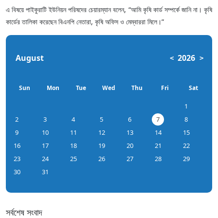
এ বিষয়ে পাইকুরাটি ইউনিয়ন পরিষদের চেয়ারম্যান বলেন, “আমি কৃষি কার্ড সম্পর্কে জানি না। কৃষি
কার্ডের তালিকা করেছেন বিএনপি নেতারা, কৃষি অফিস ও মেম্বাররা মিলে।”
August
2026
<
>
Sun
Mon
Tue
Wed
Thu
Fri
Sat
1
2
3
4
5
6
7
8
9
10
11
12
13
14
15
16
17
18
19
20
21
22
23
24
25
26
27
28
29
30
31
সর্বশেষ সংবাদ