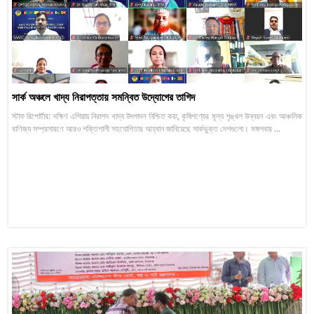
সার্ক অঞ্চলে খাদ্য নিরাপত্তায় সমন্বিত উদ্যোগের তাগিদ
স্টাফ রিপোর্টার: দক্ষিণ এশিয়ায় নিরাপদ খাদ্য উৎপাদন নিশ্চিত করা, কৃষিপণ্যের মূল্য শৃঙ্খল উন্নয়ন এবং আঞ্চলিক
বাণিজ্য সম্প্রসারণে আরও শক্তিশালী সহযোগিতার আহ্বান জানিয়েছে সার্কভুক্ত দেশগুলো। মঙ্গলবার ...