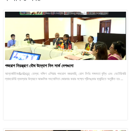
পশুরোগ নিয়ন্ত্রণে যৌথ উদ্যোগ নিল সার্ক দেশগুলো
আন্তর্জাতিক&nbsp; ডেস্ক: দক্ষিণ এশিয়ায় পশুরোগ নজরদারি, রোগ নির্ণয় সক্ষমতা বৃদ্ধি এবং ভেটেরিনারি
ল্যাবরেটরি ব্যবস্থার উন্নয়নে আঞ্চলিক সহযোগিতা জোরদার করার লক্ষ্যে শ্রীলঙ্কার ক্যান্ডিতে অনুষ্ঠিত হয় ...