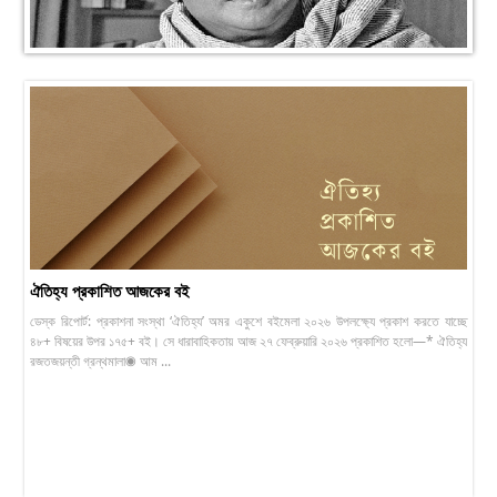
ঐতিহ্য প্রকাশিত আজকের বই
ডেস্ক রিপোর্ট: প্রকাশনা সংস্থা ‘ঐতিহ্য’ অমর একুশে বইমেলা ২০২৬ উপলক্ষ্যে প্রকাশ করতে যাচ্ছে
৪৮+ বিষয়ের উপর ১৭৫+ বই। সে ধারাবাহিকতায় আজ ২৭ ফেব্রুয়ারি ২০২৬ প্রকাশিত হলো—* ঐতিহ্য
রজতজয়ন্তী গ্রন্থমালা◉ আম ...