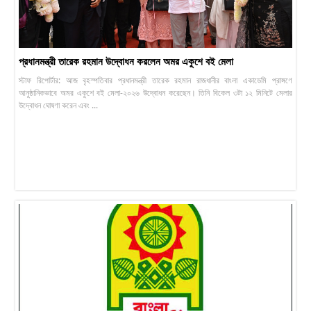
প্রধানমন্ত্রী তারেক রহমান উদ্বোধন করলেন অমর একুশে বই মেলা
স্টাফ রিপোর্টার: আজ বৃহস্পতিবার প্রধানমন্ত্রী তারেক রহমান রাজধানীর বাংলা একাডেমি প্রাঙ্গণে
আনুষ্ঠানিকভাবে অমর একুশে বই মেলা-২০২৬ উদ্বোধন করেছেন। তিনি বিকেল ৩টা ১২ মিনিটে মেলার
উদ্বোধন ঘোষণা করেন এবং ...