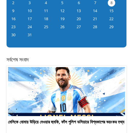
2
3
4
5
6
7
8
9
10
11
12
13
14
15
16
17
18
19
20
21
22
23
24
25
26
27
28
29
30
31
সর্বশেষ সংবাদ
মেসিকে বোমায় উড়িয়ে দেওয়ার হুমকি, ফাঁস পুলিশ ডসিয়ারে বিশ্বকাপের ভয়ংকর তথ্য