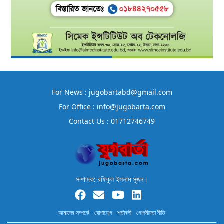
For News : jugobartabd@gmail.com
For Office : info@jugobarta.com
Contact Us : 01712746749
সম্পাদক: রফিকুল ইসলাম সুজন।
আমাদের সম্পর্কে
যোগাযোগ
শর্তাবলী
গোপনীয়তা নীতি