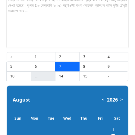
নেওয়া হয়েছে। বুধবার (১৮ ফেব্রুয়ারি ২০২৬) সন্ধ্যা ৬টায় বাংলা একাডেমি প্রাঙ্গণের শহিদ মুনীর চৌধুরী
সভাকক্ষে আয় ...
‹
1
2
3
4
5
6
7
8
9
10
...
14
15
›
August
2026
<
>
Sun
Mon
Tue
Wed
Thu
Fri
Sat
1