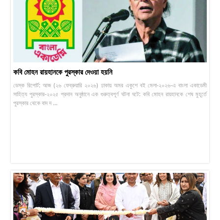
কবি মোহন রায়হানকে পুরস্কার দেওয়া হয়নি
ডেস্ক রিপোর্ট: আজ (২৬ ফেব্রুয়ারি ২০২৬) ঢাকায় অমর একুশে বই মেলা-২০২৬-এ বাংলা একাডেমী
সাহিত্য পুরস্কার-২০২৫ প্রদান অনুষ্ঠানে এক গুরুত্বপূর্ণ ঘটনা ঘটে: কবি মোহন রায়হানকে শেষ মুহূর্তে
পুরস্কার থেকে বাদ দ ...