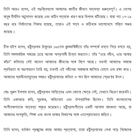
তিনি আরও বলেন, এই পঙক্তিগুলো আমাদের জাতীয় জীবনে অত্যন্ত গুরুত্বপূর্ণ। এ দেশের
মানুষ দীর্ঘদিন আন্দোলন করেছে এবং কঠিন সত্যকে ধারণ করে বিপ্লব ঘটিয়েছে। যারা গত ১৭-১৯
বছর ধরে নির্যাতনের শিকার হয়েছে, তারাও এই সত্য ও কঠিনকে ভালোবেসে শক্তি সঞ্চয়
করেছে।
চীফ হুইপ বলেন, রবীন্দ্রনাথ ঠাকুরের ১৬৫তম জন্মবার্ষিকীতে তাঁর সম্পর্কে বলতে গিয়ে বলতে হয়,
তিনি সমসাময়িক সময়ের চেয়ে অনেক অগ্রগামী চিন্তা করতেন। তাঁর “ওরে নবীন, ওরে আমার
কাঁচা” কবিতার সেই আবেগ আমাদের জীবনের সঙ্গে মিশে আছে। যখনই আমাদের সমাজে
স্থবিরতা বা অচলায়তন তৈরি হয়, তখনই এই নবীনেরা সমাজকে জাগিয়ে তোলে এবং রক্ষা করে।
আমাদের স্বাধীনতাযুদ্ধের সময়ও রবীন্দ্রনাথের কবিতা ও গান ছিল আমাদের প্রেরণার উৎস।
মোঃ নূরুল ইসলাম বলেন, রবীন্দ্রনাথ সাহিত্যের এমন কোনো ক্ষেত্র নেই, যেখানে বিচরণ করেননি।
তিনি একাধারে কবি, সুরকার, অভিনেতা এবং ঔপন্যাসিক ছিলেন। তিনি বাংলাদেশের
সংগীতজগতকে অত্যন্ত সমৃদ্ধ করেছেন। রবীন্দ্রসংগীতের একটি আলাদা মাদকতা আছে, যা
আমাদের সংস্কৃতি, শিক্ষা এবং বাংলা ভাষার বিকাশের সঙ্গে ওতপ্রোতভাবে জড়িত।
তিনি বলেন, বর্তমান প্রজন্মের কাছে আমার প্রত্যাশা, তারা রবীন্দ্রনাথের লেখা পড়ে নিজেদের