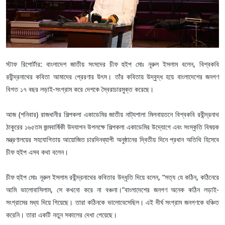
স্টাফ রিপোর্টার: বাংলাদেশ জাতীয় সংসদের চীফ হুইপ মোঃ নূরুল ইসলাম বলেন, বিশ্বকবি
রবীন্দ্রনাথের কবিতা আমাদের প্রেরণার উৎস। তাঁর কবিতায় উদ্বুদ্ধ হয়ে বাংলাদেশের জনগণ
বিগত ১৭ বছর লড়াই-সংগ্রাম করে দেশকে স্বৈরাচারমুক্ত করেছে।
আজ (শনিবার) রাজধানীর শিল্পকলা একাডেমির জাতীয় নাট্যশালা মিলনায়তনে বিশ্বকবি রবীন্দ্রনাথ
ঠাকুরের ১৬৫তম জন্মবার্ষিকী উদযাপন উপলক্ষে শিল্পকলা একাডেমির উদ্যোগে এবং সংস্কৃতি বিষয়ক
মন্ত্রণালয়ের সহযোগিতায় আয়োজিত চারদিনব্যাপী অনুষ্ঠানের দ্বিতীয় দিনে প্রধান অতিথি হিসেবে
চীফ হুইপ এসব কথা বলেন।
চীফ হুইপ মোঃ নূরুল ইসলাম রবীন্দ্রনাথের কবিতার উদ্ধৃতি দিয়ে বলেন, “সত্য যে কঠিন, কঠিনেরে
আমি ভালোবাসিলাম, সে কখনো করে না বঞ্চনা।”বাংলাদেশের জনগণ অনেক কঠিন লড়াই-
সংগ্রামের মধ্য দিয়ে গিয়েছে। তারা কঠিনকে ভালোবেসেছিল। এই দীর্ঘ সংগ্রাম জনগণকে বঞ্চিত
করেনি। তারা একটি নতুন সকালের দেখা পেয়েছে।