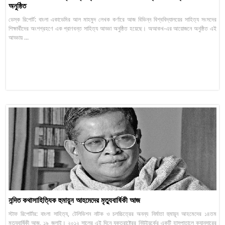
অনুষ্ঠিত
ডেস্ক রিপোর্ট: বাংলা একাডেমির আল মাহমুদ লেখক কর্ণারে আজ বিভিন্ন বিশ্ববিদ্যালয়ের সাহিত্য সংসদের
শিক্ষার্থীদের অংশগ্রহণে এক প্রাণবন্ত সাহিত্য আড্ডা অনুষ্ঠিত হয়েছে। অআকখ-এর আয়োজনে অনুষ্ঠিত এই
আড্ডায় ...
নন্দিত কথাসাহিত্যিক হুমায়ূন আহমেদের মৃত্যুবার্ষিকী আজ
স্টাফ রিপোর্টার: বাংলা সাহিত্য, টেলিভিশন নাটক ও চলচ্চিত্রের অনন্য নির্মাতা হুমায়ূন আহমেদের ১৪তম
মৃত্যুবার্ষিকী আজ, ১৯ জুলাই। ২০১২ সালের এই দিনে যুক্তরাষ্ট্রের নিউইয়র্কের একটি হাসপাতালে ক্যানসারের