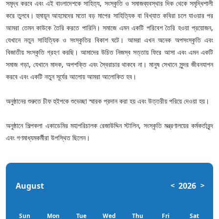
সমৃদ্ধ করবে এবং এই বাংলাদেশকে সাহিত্য, সংস্কৃতি ও সমাজব্যবস্থার দিক থেকে সমৃদ্ধিশালী
করে তুলবে। হুমায়ূন আহমেদের মতো বড় মাপের সাহিত্যিক বা বিখ্যাত কবিরা চলে যাওয়ার পর
আমরা তেমন কাউকে তৈরি করতে পারিনি। সমাজে এমন একটি পরিবেশ তৈরি হওয়া প্রয়োজন,
যেখানে নতুন সাহিত্যিক ও সংস্কৃতির বিকাশ ঘটে। আমরা এখন অনেক অপসংস্কৃতি এবং
বিজাতীয় সংস্কৃতি গ্রহণ করছি। আমাদের উচিত নিজস্ব সত্তায় ফিরে আসা এবং এমন একটি
সমাজ গড়া, যেখানে মাদক, অপশক্তি এবং স্বৈরাচার থাকবে না। মানুষ সেখানে সুন্দর জীবনযাপন
করবে এবং একটি নতুন সূর্যের আলোয় আমরা আলোকিত হব।
অনুষ্ঠানের শুরুতে চীফ হুইপকে শুভেচ্ছা স্মারক প্রদান করা হয় এবং উত্তরীয় পরিয়ে দেওয়া হয়।
অনুষ্ঠানে শিল্পকলা একাডেমির মহাপরিচালক রেজাউদ্দিন স্টালিন, সংস্কৃতি মন্ত্রণালয়ের কর্মকর্তাবৃন্দ
এবং গণমাধ্যমকর্মীরা উপস্থিত ছিলেন।
August
2026
<
>
Sun
Mon
Tue
Wed
Thu
Fri
Sat