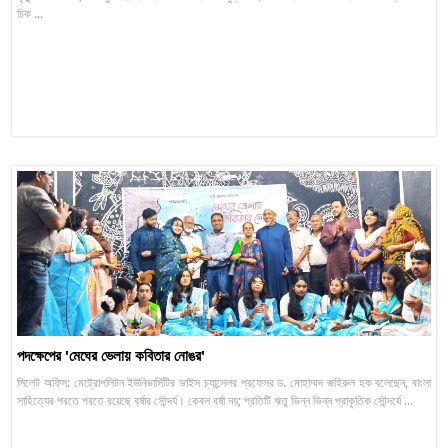
চিক ...
পদক্ষেপের 'মেঘের ভেলায় কবিতার নোঙর'
সিলেট অফিস: মেট্রোপলিটন ইউনিভার্সিটির ভাইস চ্যান্সেলর প্রফেসর ড. মোহাম্মদ জহিরুল হক বলেছেন, বাংলা
সাহিত্যের পরতে পরতে রয়েছে বর্ষার সৌন্দর্য। কেবল বর্ষা নয়; প্রতিটি ঋতু ভিন্ন ভিন্ন প্রাকৃতিক সৌন্দর্যে ...