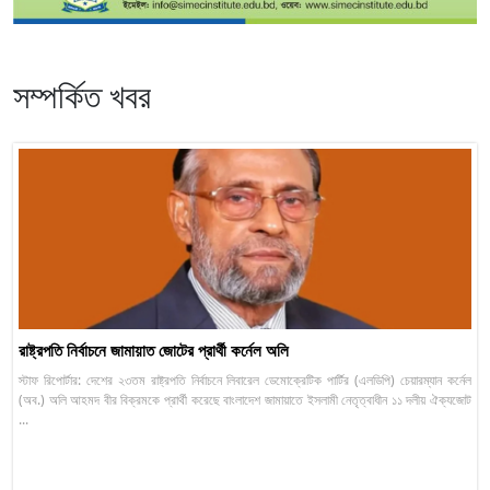
সম্পর্কিত খবর
রাষ্ট্রপতি নির্বাচনে জামায়াত জোটের প্রার্থী কর্নেল অলি
স্টাফ রিপোর্টার: দেশের ২৩তম রাষ্ট্রপতি নির্বাচনে লিবারেল ডেমোক্রেটিক পার্টির (এলডিপি) চেয়ারম্যান কর্নেল
(অব.) অলি আহমদ বীর বিক্রমকে প্রার্থী করেছে বাংলাদেশ জামায়াতে ইসলামী নেতৃত্বাধীন ১১ দলীয় ঐক্যজোট
...