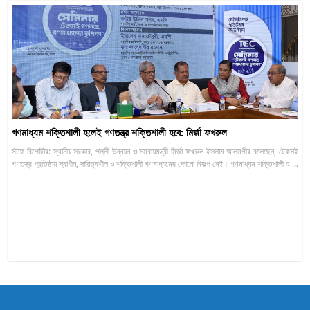
গণমাধ্যম শক্তিশালী হলেই গণতন্ত্র শক্তিশালী হবে: মির্জা ফখরুল
স্টাফ রিপোর্টার: স্থানীয় সরকার, পল্লী উন্নয়ন ও সমবায়মন্ত্রী মির্জা ফখরুল ইসলাম আলমগীর বলেছেন, টেকসই
গণতন্ত্র প্রতিষ্ঠায় স্বাধীন, দায়িত্বশীল ও শক্তিশালী গণমাধ্যমের কোনো বিকল্প নেই। গণমাধ্যম শক্তিশালী হ ...