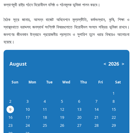
কল্যাণমুখী রাষ্ট্র গঠনে বিরোধীদল বলিষ্ঠ ও গঠনমূলক ভূমিকা পালন করবে।
বৈঠক সূত্র জানায়, আসন্ন বাজেট অধিবেশনে মূল্যস্ফীতি, কর্মসংস্থান, কৃষি, শিক্ষা ও
স্বাস্থ্যখাতে বরাদ্দসহ জনস্বার্থ সংশ্লিষ্ট বিষয়গুলোতে বিরোধীদল সংসদে সক্রিয় ভূমিকা রাখবে।
জনগণের জীবনমান উন্নয়নে প্রয়োজনীয় প্রস্তাব ও সুপারিশ তুলে ধরার বিষয়েও আলোচনা
হয়েছে।
August
2026
<
>
Sun
Mon
Tue
Wed
Thu
Fri
Sat
1
2
3
4
5
6
7
8
9
10
11
12
13
14
15
16
17
18
19
20
21
22
23
24
25
26
27
28
29