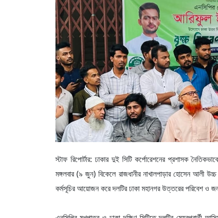
স্টাফ রিপোর্টার: ঢাকার দুই সিটি কর্পোরেশনের প্রশাসক নৈতিকভ
মঙ্গলবার (৯ জুন) বিকেলে রাজধানীর নাখালপাড়ার হোসেন আলী উচ্চ 
কর্মসূচির আয়োজন করে দলটির ঢাকা মহানগর উত্তরের পরিবেশ ও জলবা
এনসিপির মুখপাত্র ও ঢাকা দক্ষিণ সিটিতে দলটির মেয়রপ্রার্থী আ