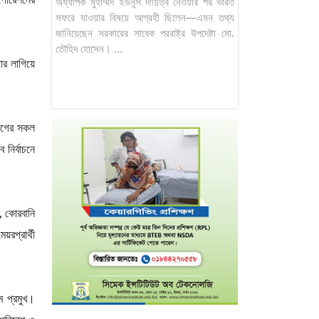
অধ্যাপক মুহাম্মদ ইউনূস দায়িত্ব নেওয়ার পর ভারত
সফরে যাওয়ার বিষয়ে আগ্রহী ছিলেন—এমন তথ্য
জানিয়েছেন সরকারের সাবেক পররাষ্ট্র উপদেষ্টা মো.
তৌহিদ হোসেন। ...
ার লাগিয়ে
 লীগের সকল
নির্বাচনে
া, কোরবানি
রপ্রার্থী
ম প্রমুখ।