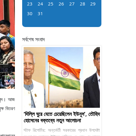
23
24
25
26
27
28
29
30
31
সর্বশেষ সংবাদ
বৃন্দ। আজ
ক্ষ বিতরণ
‘দিল্লি ঘুরে যেতে চেয়েছিলেন ইউনূস’, তৌহিদ
হোসেনের বক্তব্যে নতুন আলোচনা
স্টাফ রিপোর্টার: অন্তর্বর্তী সরকারের প্রধান উপদেষ্টা
রপোরেশনের