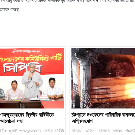
্য সচিব আবু বকর ও সহ-সাংগঠনিক সম্পাদক নুর আমিন খান। এনসিপি ঢাকা মহানগর উত্তরের
াস্তবায়ন করছে।
অভ্যুত্থানের দ্বিতীয় বার্ষিকীতে
চট্টগ্রামে নওফেলের পারিবারিক বাসভবন
র আলোচনা সভা
অগ্নিসংযোগ
োর্টার: জুলাই গণঅভ্যুত্থানের দ্বিতীয় বার্ষিকী
চট্টগ্রাম অফিস: চট্টগ্রাম নগরের পাঁচল