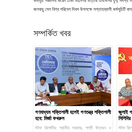
কর্মসূচি সঞ্চালনা করেন ঢাকা মহানগর উত্তর এনসিপির যুগ্ম সদস
জলবায়ু সেল বিশ্ব পরিবেশ দিবস উপলক্ষে সপ্তাহব্যাপী কর্মসূচিটি ব
সম্পর্কিত খবর
গণমাধ্যম শক্তিশালী হলেই গণতন্ত্র শক্তিশালী
জুলাই গণ
হবে: মির্জা ফখরুল
সিপিবি
স্টাফ রিপোর্টার: স্থানীয় সরকার, পল্লী উন্নয়ন ও
স্টাফ রিপ