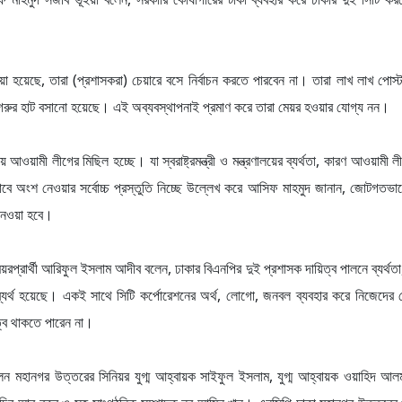
হয়েছে, তারা (প্রশাসকরা) চেয়ারে বসে নির্বাচন করতে পারবেন না। তারা লাখ লাখ পোস্ট
রুর হাট বসানো হয়েছে। এই অব্যবস্থাপনাই প্রমাণ করে তারা মেয়র হওয়ার যোগ্য নন।
 আওয়ামী লীগের মিছিল হচ্ছে। যা স্বরাষ্ট্রমন্ত্রী ও মন্ত্রণালয়ের ব্যর্থতা, কারণ আওয়ামী
াবে অংশ নেওয়ার সর্বোচ্চ প্রস্তুতি নিচ্ছে উল্লেখ করে আসিফ মাহমুদ জানান, জোটগতভাবে 
 নেওয়া হবে।
য়রপ্রার্থী আরিফুল ইসলাম আদীব বলেন, ঢাকার বিএনপির দুই প্রশাসক দায়িত্ব পালনে ব্যর্থত
 ব্যর্থ হয়েছে। একই সাথে সিটি কর্পোরেশনের অর্থ, লোগো, জনবল ব্যবহার করে নিজেদের মেয়
্বে থাকতে পারেন না।
িলেন মহানগর উত্তরের সিনিয়র যুগ্ম আহ্বায়ক সাইফুল ইসলাম, যুগ্ম আহ্বায়ক ওয়াহিদ আল