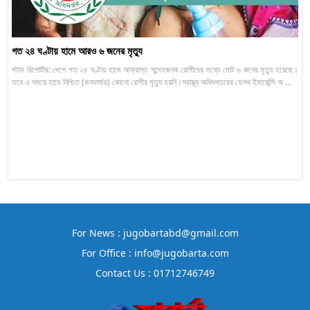
গত ২৪ ঘণ্টায় হামে আরও ৬ জনের মৃত্যু
স্টাফ রিপোর্টার: দেশে গত ২৪ ঘণ্টায় হামে আক্রান্ত সন্দেহজনক রোগীদের মধ্যে মোট ৬ জনের মৃত্যু হয়েছে।
তবে এ সময়ে হামে নিশ্চিত (কনফার্মড) কোনো রোগীর মৃত্যু হয়নি।স্বাস্থ্য অধিদপ্তরের হেলথ ইমার্জেন্সি অ ...
For News : jugobartabd@gmail.com
For Office : info@jugobarta.com
Contact Us : 01712746749