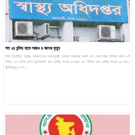
গত ২৪ ঘন্টায় হামে আরও ৪ জনের মৃত্যু
স্টাফ রিপোর্টার: স্বাস্থ্য অধিদপ্তরের তথ্যানুযায়ী গতকাল শুক্রবার সকাল ৮টা থেকে আজ শনিবার সকাল ৮টা
পর্যন্ত ২৪ ঘণ্টায় দেশে সন্দেহজনক হাম রোগীর সংখ্যা ৬৭৭জন এবং নিশ্চিত হাম রোগীর সংখ্যা ৯৯ জন।
&nbsp;১৫ মা ...