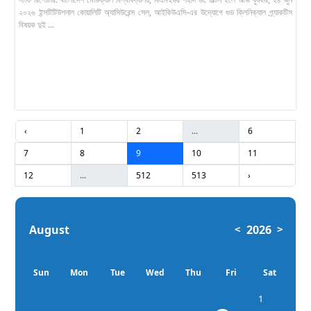
২০২৬ ইন্সটিটিউশনাল কোয়ালিটি অ্যাসিউরেন্স সেল, আইকিউএসি-এর উদ্যোগে গুড ক্লিনিক্যাল প্র্যাকটিস
বিষয়ক দুই ...
‹
1
2
...
6
7
8
9
10
11
12
...
512
513
›
August
2026
<
>
Sun
Mon
Tue
Wed
Thu
Fri
Sat
1