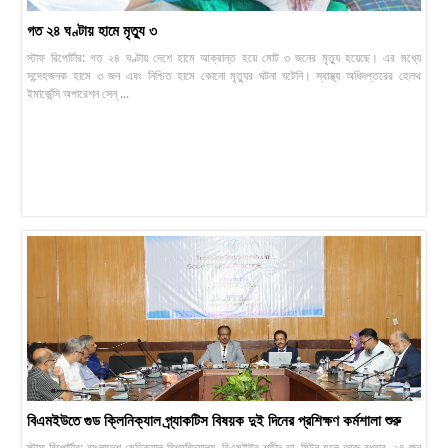
গত ২৪ ঘণ্টায় হামে মৃত্যু ৩
স্টাফ রিপোর্টার: গত ২৪ ঘণ্টায় দেশে হামে আক্রান্ত হয়ে মোট ৩ জনের মৃত্যু হয়েছে। এর মধ্যে
সন্দেহজনক হামে ৩ জন এবং নিশ্চিত হামে কোনো মৃত্যুর ঘটনা ঘটেনি। স্বাস্থ্য অধিদপ্তরের হেলথ
ইমার্জেন্সি অপারেশন সেন্ ...
বিএমইউতে গুড ক্লিনিক্যাল প্র্যাকটিস বিষয়ক দুই দিনের প্রশিক্ষণ কর্মশালা শুরু
স্টাফ রিপোর্টার: বাংলাদেশ মেডিক্যাল বিশ্ববিদ্যালয়, বিএমইউর শহীদ ডা. মিল্টন হলে আজ বুধবার, ২৪ জুন