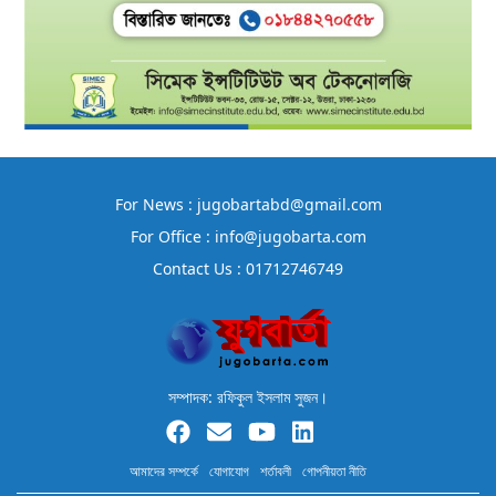
For News : jugobartabd@gmail.com
For Office : info@jugobarta.com
Contact Us : 01712746749
সম্পাদক: রফিকুল ইসলাম সুজন।
আমাদের সম্পর্কে
যোগাযোগ
শর্তাবলী
গোপনীয়তা নীতি