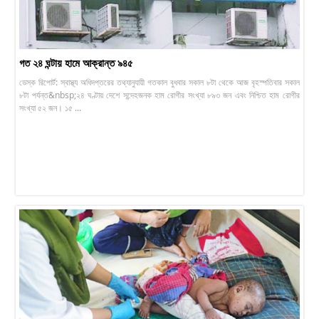
গত ২৪ ঘন্টায় হামে আক্রান্ত ৯৪৫
ডেস্ক রিপোর্ট: স্বাস্থ্য অধিদপ্তরের তথ্যানুযায়ী গতকাল বুধবার সকাল ৮টা থেকে আজ বৃহস্পতিবার সকাল
৮টা পর্যন্ত&nbsp;২৪ ঘণ্টায় দেশে সন্দেহজনক হাম রোগীর সংখ্যা ৮৯৩ জন এবং নিশ্চিত হাম রোগীর
সংখ্যা ৫২ জন। ১৫ ...