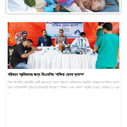
পরিবহন শ্রমিকদের জন্য ডিএমপির ‘পাক্ষিক হেলথ ক্যাম্প’
স্টাফ রিপোর্টার: রাজধানীর চারটি গুরুত্বপূর্ণ স্থানে পরিবহন শ্রমিকদের প্রাথমিক স্বাস্থ্যসেবা নিশ্চিত করতে
ঢাকা মেট্রোপলিটন পুলিশের (ডিএমপি) উদ্যোগে ‘পাক্ষিক হেলথ ক্যাম্প’ অনুষ্ঠিত হয়েছে।শনিবার (২৭ জুন
...