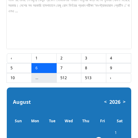
সরকার। দেশের সব সরকারি হাসপাতালে ডেঙ্গু রোগ নির্ণয়ের প্রধান পরীক্ষা ‘নন-স্ট্রাকচারাল প্রোটিন ১’ বা
এনএ ...
‹
1
2
3
4
5
6
7
8
9
10
...
512
513
›
August
2026
<
>
Sun
Mon
Tue
Wed
Thu
Fri
Sat
1