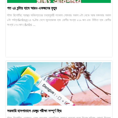
গত ২৪ ঘন্টায় হামে আরও একজনের মৃত্যু
স্টাফ রিপোর্টার: স্বাস্থ্য অধিদপ্তরের তথ্যানুযায়ী গতকাল সোমবার সকাল ৮টা থেকে আজ মঙ্গলবার সকাল
৮টা পর্যন্ত&nbsp;২৪ ঘণ্টায় দেশে সন্দেহজনক হাম রোগীর সংখ্যা ৮১৯ জন এবং নিশ্চিত হাম রোগীর
সংখ্যা ১৭৩ জন।&nbs ...
সরকারি হাসপাতালে ডেঙ্গুর পরীক্ষা সম্পূর্ণ ফ্রি
স্টাফ রিপোর্টার: দেশজুড়ে ডেঙ্গুর প্রকোপ মোকাবিলায় সাধারণ মানুষের জন্য বিশেষ সুবিধার ঘোষণা দিয়েছে