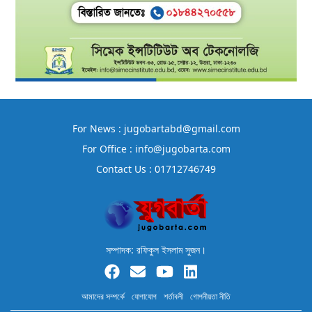
For News : jugobartabd@gmail.com
For Office : info@jugobarta.com
Contact Us : 01712746749
সম্পাদক: রফিকুল ইসলাম সুজন।
আমাদের সম্পর্কে
যোগাযোগ
শর্তাবলী
গোপনীয়তা নীতি