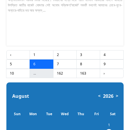
উপস্থিত জাতীয় বাজেট ঘোষণার সেই অমোঘ সন্ধিক্ষণ!‘বাজেট’ শবদটি শুনলেই আমাদের চোখে-মুখে-
অন্তরে-বাহিরে ভয় আর অস্বস্ ...
‹
1
2
3
4
5
6
7
8
9
10
...
162
163
›
August
2026
<
>
Sun
Mon
Tue
Wed
Thu
Fri
Sat
1