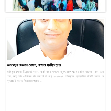
করছাড়ের চটকদার ঘোষণা, বাজারে স্বস্তি শূন্য
আতিকুল ইসলাম টিটু:বাজেট আসে, বাজেট যায়। সাধারণ মানুষের চোখ থাকে একটাই জায়গায়—চাল, ডাল,
তেল, আলু আর পেঁয়াজের দাম কমলো কি না। ২০২৬-২৭ অর্থবছরের প্রস্তাবিত বাজেট পেশের পর
স্বভাবতই বড় বড় শিরোনামে প্রচার ...