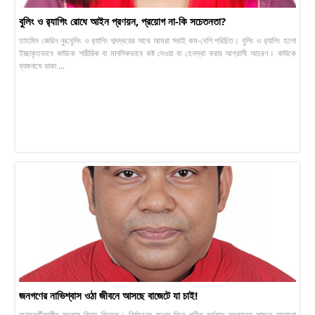
বুলিং ও র‍্যাগিং রোধে আইন প্রণয়ন, প্রয়োগ না-কি সচেতনতা?
তাহমিদ জেরিন নুর:বুলিং ও র‍্যাগিং শব্দদ্বয়ের সাথে আমরা সবাই কম-বেশি পরিচিত। বুলিং ও র‍্যাগিং হলো
ইচ্ছাকৃতভাবে কাউকে শারীরিক বা মানসিকভাবে কষ্ট দেওয়া বা হেনস্থা করার আগ্রাসী আচরণ। কাউকে
ব্যঙ্গনামে ডাকা ...
জনগণের নাভিশ্বাস ওঠা জীবনে আসছে বাজেটে যা চাই!
অন্তবর্তীকালীন সরকার বিদায় নিয়েছে। নির্বাচনের মধ্যে দিয়ে গঠিত বর্তমান সরকারের সামনে আবারো