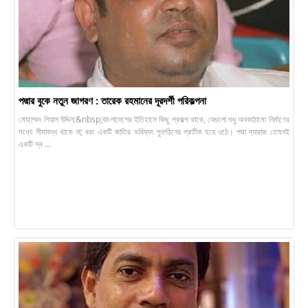
পদ্মার বুকে নতুন জাগরণ : তারেক রহমানের দূরদর্শী পরিকল্পনা
মোহাম্মদ গিয়াস উদ্দিন:&nbsp;বাংলাদেশের ইতিহাসে কিছু প্রকল্প থাকে, যেগুলো শুধু অবকাঠামো নির্মাণের
মধ্যে সীমাবদ্ধ থাকে না; বরং একটি জাতির ভবিষ্যৎ পুনর্গঠনের প্রতীক হয়ে ওঠে। পদ্মা ব্যারাজ তেমনই
একটি স্ব ...