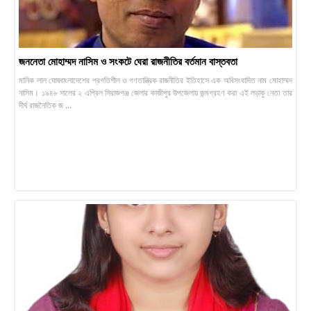
জননেতা মোহাম্মদ নাসিম ও সংকটে ঘেরা রাজনীতির বর্তমান বাস্তবতা
মানিক লাল ঘোষ​বাংলাদেশের প্রগতিশীল ও গণতান্ত্রিক রাজনীতির ইতিহাসে এক অবিসংবাদিত নাম মোহাম্মদ
নাসিম। ১৯৪৮ সালের ২ এপ্রিল সিরাজগঞ্জ জেলার কাজীপুর উপজেলায় জন্মগ্রহণ করা এই লড়াকু নেতা তার
দীর্ঘ রাজনৈতিক জ ...