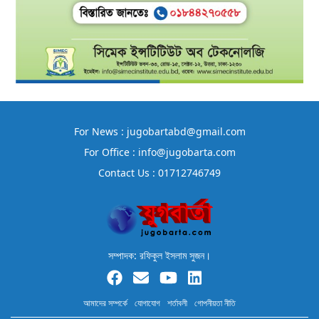
For News : jugobartabd@gmail.com
For Office : info@jugobarta.com
Contact Us : 01712746749
সম্পাদক: রফিকুল ইসলাম সুজন।
আমাদের সম্পর্কে
যোগাযোগ
শর্তাবলী
গোপনীয়তা নীতি