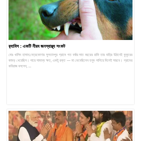
র‍্যাবিস : একটি নীরব জনস্বাস্থ্য সংকট
মোঃ খালিদ হাসান:নেত্রকোণার সুলতানপুর গ্রামে গত বর্ষায় সাত বছরের রাফি তার বাড়ির উঠানেই কুকুরের
কামড় খেয়েছিল। পায়ে সামান্য ক্ষত, একটু রক্ত — মা ভেবেছিলেন হলুদ লাগিয়ে দিলেই সারবে। গ্রামের
কবিরাজ বললেন, ...