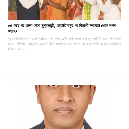
৫৫ বছর পর জেলা থেকে মুখ্যমন্ত্রী, জ্যোতি বসুর পর বিরোধী দলনেতা থেকে শপথ
শুভেন্দুর
লুতুব আলি:ব্রিগেড প্যারেড গ্রাউন্ডে আজ সকাল ১১টায় পশ্চিমবঙ্গের নবম মুখ্যমন্ত্রী হিসেবে শপথ নিলেন
শুভেন্দু অধিকারী। রাজ্যপাল এন রবি তাঁকে শপথবাক্য পাঠ করান। এর মধ্য দিয়েই রাজ্যের রাজনৈতিক
ইতিহাসে দুট ...