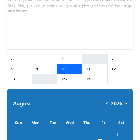
নিয়েই শনিবার, ৯ মে ২০২৬, বিশ্বকবির ১৬৫তম জন্মজয়ন্তীর পুণ্যলগ্নে পশ্চিমবঙ্গের রাজনৈতিক মানচিত্র
বদলে দিতে চলে ...
‹
1
2
...
7
8
9
10
11
12
13
...
162
163
›
August
2026
<
>
Sun
Mon
Tue
Wed
Thu
Fri
Sat
1