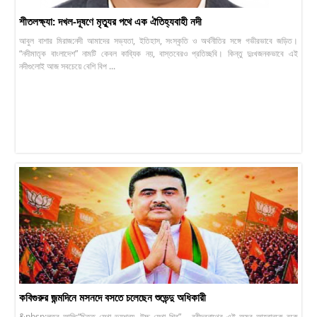
শীতলক্ষ্যা: দখল-দূষণে মৃত্যুর পথে এক ঐতিহ্যবাহী নদী
আবুল বাশার মিরাজ:নদী আমাদের সভ্যতা, ইতিহাস, সংস্কৃতি ও অর্থনীতির সঙ্গে গভীরভাবে জড়িত।
“নদীমাতৃক বাংলাদেশ” নামটি কেবল কাব্যিক নয়, বাস্তবেরও প্রতিচ্ছবি। কিন্তু দুঃখজনকভাবে এই
নদীগুলোই আজ সবচেয়ে বেশি বিপ ...
কবিগুরুর জন্মদিনে মসনদে বসতে চলেছেন শুভেন্দু অধিকারী
&nbsp;লুতুব আলি:“চিত্ত যেথা ভয়শূন্য, উচ্চ যেথা শির” – রবীন্দ্রনাথের এই অমর আহ্বানকে বুকে