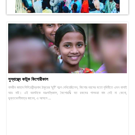
সুস্বাস্থ্যে কাটুক কিশোরীকাল
নাসরীন জাহান লিপি:রবীন্দ্রনাথ ঠাকুরের ‘ছুটি’ গল্পে দেখিয়েছিলেন, কিশোর বয়সের মতো পৃথিবীতে এমন বালাই
আর নাই। এই বয়সটাকে বয়ঃসন্ধিকাল, কৈশোরÑ যত রকমের গালভরা নাম দেই না কেনো,
ভুক্তভোগীমাত্র জানেন, এ আসলে ...