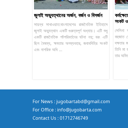
জুলাই অভ্যুত্থানের অর্জন, বর্জন ও বিসর্জন
কর্মক্ষেত
সংকট ও
সায়ন্থ সাখাওয়াত:বাংলাদেশের রাজনৈতিক ইতিহাসে
সেলিনা 
জুলাই অভ্যুত্থান একটি গুরুত্বপূর্ণ অধ্যায়। এটি শুধু
বহুজাত 
একটি রাজনৈতিক পটপরিবর্তনের ঘটনা নয়; বরং এটি
দক্ষতার 
ছিল বৈষম্য, ক্ষমতার অপব্যবহার, জবাবদিহির সংকট
তিনি মা 
এবং নাগরিক অধি ...
তার অফিস
For News : jugobartabd@gmail.com
For Office : info@jugobarta.com
Contact Us : 01712746749