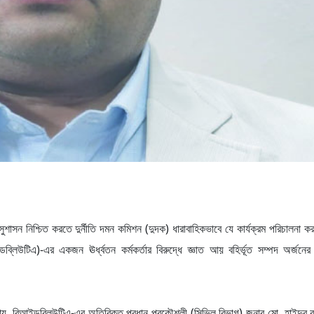
ং সুশাসন নিশ্চিত করতে দুর্নীতি দমন কমিশন (দুদক) ধারাবাহিকভাবে যে কার্যক্রম পরিচালনা 
ব্লিউটিএ)-এর একজন ঊর্ধ্বতন কর্মকর্তার বিরুদ্ধে জ্ঞাত আয় বহির্ভূত সম্পদ অর্জন
া যায়, বিআইডব্লিউটিএ-এর অতিরিক্ত প্রধান প্রকৌশলী (সিভিল বিভাগ) জনাব মো. হাইদুর 