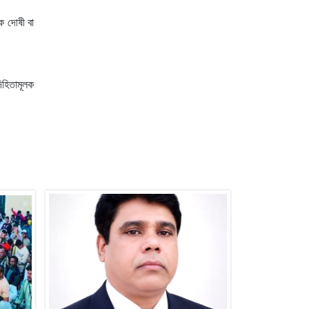
ে দোষী বা
িহিতামূলক