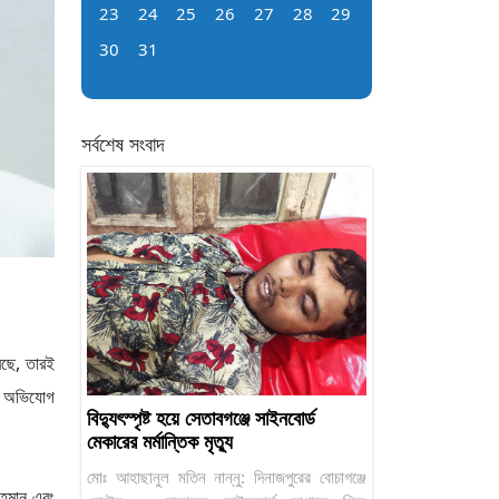
23
24
25
26
27
28
29
30
31
সর্বশেষ সংবাদ
করছে, তারই
ের অভিযোগ
বিদ্যুৎস্পৃষ্ট হয়ে সেতাবগঞ্জে সাইনবোর্ড
মেকারের মর্মান্তিক মৃত্যু
মোঃ আহাছানুল মতিন নান্নু: দিনাজপুরের বোচাগঞ্জে
রহমান এবং