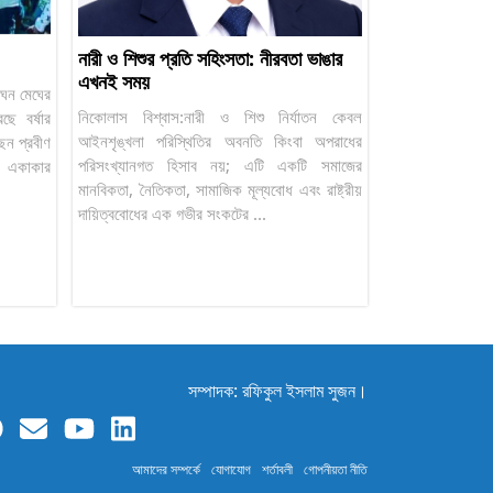
নারী ও শিশুর প্রতি সহিংসতা: নীরবতা ভাঙার
এখনই সময়
 ঘন মেঘের
নিকোলাস বিশ্বাস:নারী ও শিশু নির্যাতন কেবল
ছে বর্ষার
আইনশৃঙ্খলা পরিস্থিতির অবনতি কিংবা অপরাধের
েন প্রবীণ
পরিসংখ্যানগত হিসাব নয়; এটি একটি সমাজের
জল একাকার
মানবিকতা, নৈতিকতা, সামাজিক মূল্যবোধ এবং রাষ্ট্রীয়
দায়িত্ববোধের এক গভীর সংকটের ...
সম্পাদক: রফিকুল ইসলাম সুজন।
আমাদের সম্পর্কে
যোগাযোগ
শর্তাবলী
গোপনীয়তা নীতি