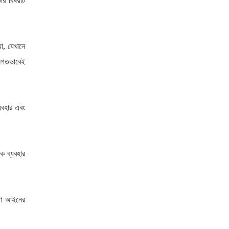
ার বিষয়টি
া, যেখানে
ইনগতভাবেই
যবহার এবং
িক ব্যবহার
ারণ আইনের