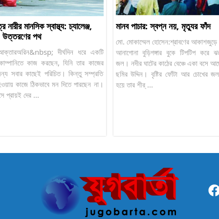
্রে নারীর মানসিক স্বাস্থ্য: চ্যালেঞ্জ,
মানব পাচার: স্বপ্ন নয়, মৃত্যুর ফাঁদ
 উত্তরণের পথ
মো. মোকাম্মেল হোসেন:শ্রাবণের আকাশজুড়ে
আক্তারঅরিন&nbsp; দীর্ঘদিন ধরে একটি
আনাগোনা বুড়িগঙ্গার বুকে টিপটিপ করে ঝর
কোম্পানিতে কাজ করছেন, যিনি তার কাজের
জল। নদীর ঘাটের কাঠের বেঞ্চে একা বসে আছ
জন্য সবার কাছেই পরিচিত। কিন্তু সম্প্রতি
ছমির উদ্দিন। বৃষ্টির ফোঁটা আর চোখের 
হওয়ায় কাজে ঠিকভাবে মন দিতে পারছেন না।
হয়ে তার শীর্ ...
ে প্রায়ই দের ...