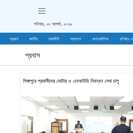
শনিবার, ০৮ আগস্ট, ২০২৬
প্রচ্ছদ
জাতীয়
রাজনীতি
সারাদেশ
আন্তর্জাতিক
বাণিজ্য ও
প্রবাস
সিঙ্গাপুরে প্রবাসীদের ভোটার ও এনআইডি নিবন্ধন সেবা চালু