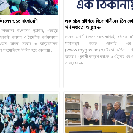
ফিরলেন ৩১০ বাংলাদেশি
এক মাসে মাইগভে বিদেশগামীদের তিন কোট
ঋণ সহায়তা অনুমোদন
 লিবিয়াস্থ বাংলাদেশ দূতাবাস, পররাষ্ট্র
ডেস্ক রিপোর্ট: বিদেশে যেতে আগ্রহী কর্মীদের আ
 প্রবাসী কল্যাণ ও বৈদেশিক কর্মসংস্থান
সহজলভ্য করতে এটুআই এর
মাধ্যমে লিবিয়া সরকার ও আন্তর্জাতিক
(www.mygov.bd) প্ল্যাটফর্মে ‘অভিবাসন ঋণ
র সহযোগিতায় লিবিয়া হতে স্বেচ্ছায় ...
হয়েছে। প্রবাসী কল্যাণ ব্যাংক ও এটুআই এর 
এ বছরের ২৮ ...