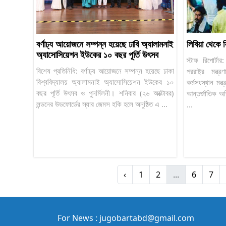
বর্ণাঢ্য আয়োজনে সম্পন্ন হয়েছে ঢাবি অ্যালামনাই
লিবিয়া থেকে 
অ্যাসোসিয়েশন ইউকের ১০ বছর পূর্তি উৎসব
স্টাফ রিপোর্ট
বিশেষ প্রতিনিধি: বর্ণাঢ্য আয়োজনে সম্পন্ন হয়েছে ঢাকা
পররাষ্ট্র মন্
বিশ্ববিদ্যালয় অ্যালামনাই অ্যাসোসিয়েশন ইউকের ১০
কর্মসংস্থান মন
বছর পূর্তি উৎসব ও পুনর্মিলনী। শনিবার (২৬ অক্টোবর)
আন্তর্জাতিক অভ
লন্ডনের উডফোর্ডের স্যার জেমস হকি হলে অনুষ্ঠিত এ ...
...
‹
1
2
...
6
7
For News : jugobartabd@gmail.com