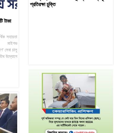
প্রতিরক্ষা চুক্তি
ি টাকা
র্থিক সহায়তা
 মাইগভ
’ সেবা চালু
যৌথ উদ্যোগে