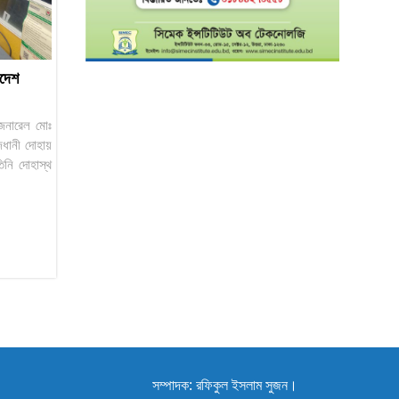
াদেশ
 জেনারেল মোঃ
জধানী দোহায়
িনি দোহাস্থ
সম্পাদক: রফিকুল ইসলাম সুজন।