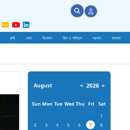
কৃষি
খেলা
বিনোদন
শিল্প ও সাহিত্য
প্রবাস
মতামত
2026
August
<
>
Sun
Mon
Tue
Wed
Thu
Fri
Sat
1
2
3
4
5
6
7
8