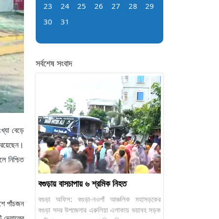
23
24
25
26
27
28
29
30
31
সর্বশেষ সংবাদ
খ্যা বেড়ে
 রয়েছেন।
লে নিশ্চিত
বগুড়ায় বাসচাপায় ৬ শ্রমিক নিহত
বগুড়া অফিস: বগুড়া-নওগাঁ আঞ্চলিক মহাসড়কের
শে পাঁচজন
বগুড়া সদর উপজেলার এরুলিয়া এলাকায় ভয়াবহ সড়ক
ি দেয়ালের