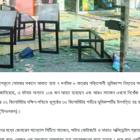
পের উপকূলে সোমবার সকালে আঘাত হানা ৭ দশমিক ৮ মাত্রার শক্তিশালী ভূমিকম্পে নিহতের সং
সিডি) জানিয়েছে, এ ঘটনায় অন্তত ১৩৪ জন আহত হয়েছেন এবং আরও সাতজন এখনো নিখোঁজ
র ৩২ কিলোমিটার দক্ষিণ-পশ্চিমে ভূপৃষ্ঠের ৩৩ কিলোমিটার গভীরে ভূমিকম্পটির উৎপত্তি হয় ব
জি (ফিভলকস)।
হতদের মধ্যে জেনারেল সান্তোস সিটিতে সাতজন, সাউথ কোটাবাটো ও দাভাও অক্সিডেন্টাল প্রদে
ে চাপা পড়ে একজন এবং হৃদরোগে আক্রান্ত হয়ে আরেকজনের মৃত্যু হয়েছে। ধসে পড়া একট