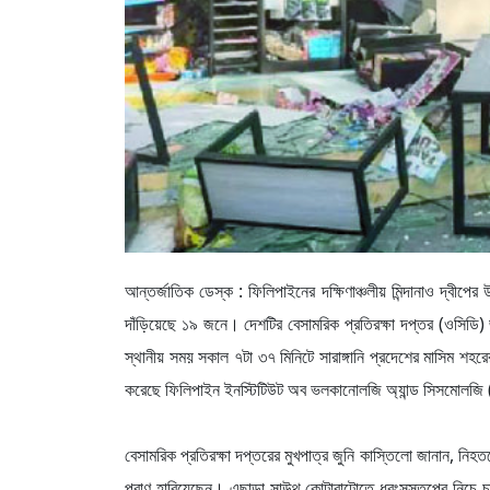
আন্তর্জাতিক ডেস্ক : ফিলিপাইনের দক্ষিণাঞ্চলীয় মিন্দানাও দ্বী
দাঁড়িয়েছে ১৯ জনে। দেশটির বেসামরিক প্রতিরক্ষা দপ্তর (ও
স্থানীয় সময় সকাল ৭টা ৩৭ মিনিটে সারাঙ্গানি প্রদেশের মাসিম শহরে
করেছে ফিলিপাইন ইনস্টিটিউট অব ভলকানোলজি অ্যান্ড সিসমোল
বেসামরিক প্রতিরক্ষা দপ্তরের মুখপাত্র জুনি কাস্তিলো জানান, নি
প্রাণ হারিয়েছেন। এছাড়া সাউথ কোটাবাটোতে ধ্বংসস্তূপের নিচ