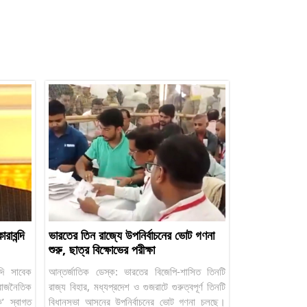
াবন্দি
ভারতের তিন রাজ্যে উপনির্বাচনের ভোট গণনা
শুরু, ছাত্র বিক্ষোভের পরীক্ষা
্দি সাবেক
আন্তর্জাতিক ডেস্ক: ভারতের বিজেপি-শাসিত তিনটি
 রাজনৈতিক
রাজ্য বিহার, মধ্যপ্রদেশ ও গুজরাটে গুরুত্বপূর্ণ তিনটি
’ স্বাগত
বিধানসভা আসনের উপনির্বাচনের ভোট গণনা চলছে।