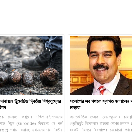
র দাবানলে উন্মোচিত দ্বিতীয় বিশ্বযুদ্ধের
সংলাপের সব পথকে স্বাগত জানালেন কার
িপদ
মাদুরো
তিক ডেস্ক: ফ্রান্সের দক্ষিণ-পশ্চিমাঞ্চলের
আন্তর্জাতিক ডেস্ক: ভেনেজুয়েলার কারাবন
কাছে গিরন্দ (Gironde) বিভাগের লে পর্জ
প্রেসিডেন্ট নিকোলাস মাদুরো দেশের চলমান
ge) গ্রামে ভয়াবহ দাবানলের পর দ্বিতীয়
সংকট নিরসনে ‘সংলাপের যেকোনো পথকে