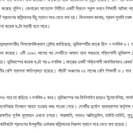
 করেছে পুলিশ। জেনারেল সান্তোস সিটিতে একটি দ্বিতল স্কুল ভবনে শিক্ষার্থী আটকা প
প্রদেশের বাসিন্দাদের উঁচু স্থানে সরে যেতে বলা হয়। ফিভলকস জানায়, প্রথম সুনামি তরঙ্গ
ুলো কয়েক ঘণ্টা স্থায়ী হতে পারে।
ভূমধ্যসাগরীয় সিসমোলজিক্যাল সেন্টার জানিয়েছে, ভূমিকম্পটির মাত্রা ছিল ৭ দশমিক ৮। তব
উল্লেখ করেছে। এটি ১৯৯০ সালের পর দেশটিতে আঘাত হানা সবচেয়ে শক্তিশালী ভূমিকম্প
ত হয়। ভূমিকম্পের কয়েক ঘণ্টা পর ৬ দশমিক ১ মাত্রার একটি শক্তিশালী আফটারশকও রেকর্
র বেশি স্থাপনা ক্ষতিগ্রস্ত হয়েছে। পাঁচটি অঞ্চলের ৩২ লাখের বেশি শিক্ষার্থী ও ১ লাখ
েও পরে তা বাড়িয়ে ৭ দশমিক ৮ করে। ভূমিকম্পের পর ফিলিপাইন ছাড়াও ইন্দোনেশিয়া, পালা
দোনেশিয়ায় তিনজন আহত হওয়ার খবর পাওয়া গেছে। দেশটির দুর্যোগ ব্যবস্থাপনা কর্তৃপক্ষ 
ির পূর্ণাঙ্গ মূল্যায়ন এখনো চলছে। সারাঙ্গানি, দাভাও অক্সিডেন্টাল, তাউই-তাউই, সুলু,
উথ কোটাবাটো প্রদেশের উপকূলীয় এলাকার বাসিন্দাদের নিরাপদ স্থানে সরে যেতে বলা হয়েছে।