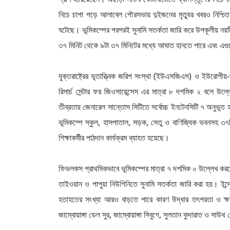
নিচে চাপা পড়ে আলাবেল পৌরসভায় দুইজনের মৃত্যুর খবরও নিশ্চিত
ঘটেছে। ভূমিকম্পের পরপরই সুনামি সতর্কতা জারি করে উপকূলীয় নয়টি 
৩৭ মিনিট থেকে ৯টা ৩৭ মিনিটের মধ্যে আঘাত হানতে পারে এবং এগ
যুক্তরাষ্ট্রের ভূতাত্ত্বিক জরিপ সংস্থা (ইউএসজিএস) ও ইউরোপীয়-
রিসার্চ সেন্টার ফর জিওসায়েন্সেস এর মাত্রা ৮ দশমিক ২ বলে 
তীব্রতায় জেনারেল সান্তোস সিটিতে সর্বোচ্চ ইনটেনসিটি ৭ অনুভূ
ভূমিকম্পে স্কুল, হাসপাতাল, সড়ক, সেতু ও বাণিজ্যিক ভবনসহ ৩৭টি
শিক্ষাকর্মীর পাঠদান কার্যক্রম ব্যাহত হয়েছে।
ফিভলকস প্রাথমিকভাবে ভূমিকম্পের মাত্রা ৭ দশমিক ০ উল্লেখ করল
তাইওয়ান ও পাপুয়া নিউগিনিতে সুনামি সতর্কতা জারি করা হয়। ইন্
হতাহতের সংখ্যা আরও বাড়তে পারে কারণ উদ্ধার তৎপরতা ও ক্ষয়ক্ষত
জাম্বোয়াঙ্গা ডেল সুর, জাম্বোয়াঙ্গা সিবুগে, সুলতান কুদারাত ও সা