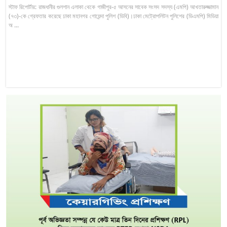
স্টাফ রিপোর্টার: রাজধানীর গুলশান এলাকা থেকে গাজীপুর-৫ আসনের সাবেক সংসদ সদস্য (এমপি) আখতারুজ্জামান
(৭৩)-কে গ্রেফতার করেছে ঢাকা মহানগর গোয়েন্দা পুলিশ (ডিবি)।ঢাকা মেট্রোপলিটন পুলিশের (ডিএমপি) মিডিয়া
অ ...