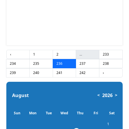
‹
1
2
...
233
234
235
236
237
238
239
240
241
242
›
August
2026
<
>
Sun
Mon
Tue
Wed
Thu
Fri
Sat
1