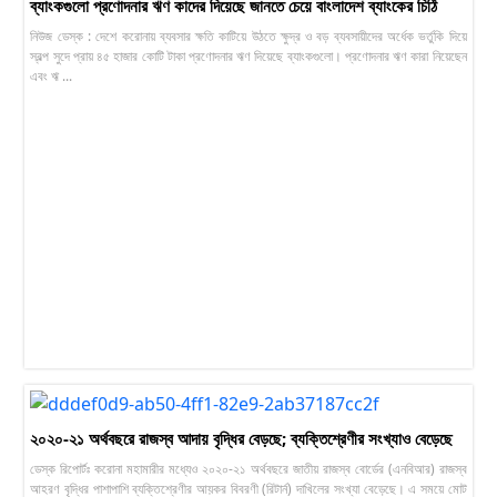
ব্যাংকগুলো প্রণোদনার ঋণ কাদের দিয়েছে জানতে চেয়ে বাংলাদেশ ব্যাংকের চিঠি
নিউজ ডেস্ক : দেশে করোনায় ব্যবসার ক্ষতি কাটিয়ে উঠতে ক্ষুদ্র ও বড় ব্যবসায়ীদের অর্ধেক ভর্তুকি দিয়ে
স্বল্প সুদে প্রায় ৪৫ হাজার কোটি টাকা প্রণোদনার ঋণ দিয়েছে ব্যাংকগুলো। প্রণোদনার ঋণ কারা নিয়েছেন
এবং ঋ ...
২০২০-২১ অর্থবছরে রাজস্ব আদায় বৃদ্ধির বেড়ছে; ব্যক্তিশ্রেণীর সংখ্যাও বেড়েছে
ডেস্ক রিপোর্টঃ করোনা মহামারীর মধ্যেও ২০২০-২১ অর্থবছরে জাতীয় রাজস্ব বোর্ডের (এনবিআর) রাজস্ব
আহরণ বৃদ্ধির পাশাপাশি ব্যক্তিশ্রেণীর আয়কর বিবরণী (রিটার্ন) দাখিলের সংখ্যা বেড়েছে। এ সময়ে মোট