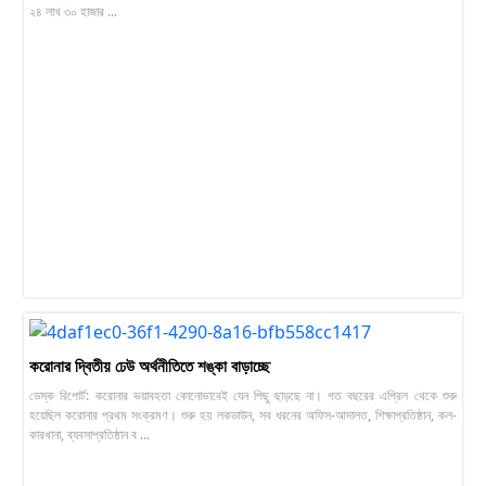
২৪ লাখ ৩০ হাজার ...
করোনার দ্বিতীয় ঢেউ অর্থনীতিতে শঙ্কা বাড়াচ্ছে
ডেস্ক রিপোর্ট: করোনার ভয়াবহতা কোনোভাবেই যেন পিছু ছাড়ছে না। গত বছরের এপ্রিল থেকে শুরু
হয়েছিল করোনার প্রথম সংক্রমণ। শুরু হয় লকডাউন, সব ধরনের অফিস-আদালত, শিক্ষাপ্রতিষ্ঠান, কল-
কারখানা, ব্যবসাপ্রতিষ্ঠান ব ...