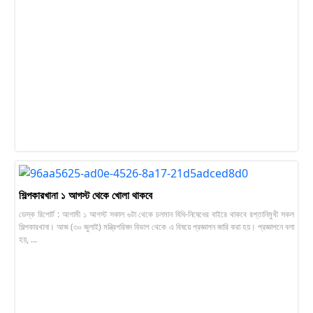
শিল্পকারখানা ১ আগস্ট থেকে খোলা থাকবে
ডেস্ক রিপোর্ট : আগামী ১ আগস্ট সকাল ৬টা থেকে চলমান বিধি-নিষেধের বাইরে থাকবে রপ্তানিমুখী সকল
শিল্পকারখানা। আজ (৩০ জুলাই) মন্ত্রিপরিষদ বিভাগ থেকে এ বিষয়ে প্রজ্ঞাপন জারি করা হয়। প্রজ্ঞাপনে বলা
হয়, ...