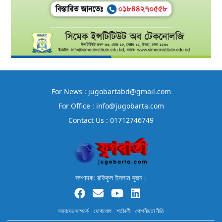
For News : jugobartabd@gmail.com
For Office : info@jugobarta.com
Contact Us : 01712746749
সম্পাদক: রফিকুল ইসলাম সুজন।
আমাদের সম্পর্কে
যোগাযোগ
শর্তাবলী
গোপনীয়তা নীতি