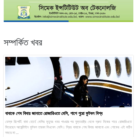
সম্পর্কিত খবর
বাবাকে শেষ বিদায় জানাতে রোজারিওতে মেসি, পাশে পুরো ফুটবল বিশ্ব
ডেস্ক রিপোর্ট: বাবা হোর্হে মেসির মৃত্যুর খবর পাওয়ার পর যুক্তরাষ্ট্র থেকে দ্রুত নিজের শহর রোজারিওতে
ফিরেছেন আর্জেন্টাইন ফুটবল তারকা লিওনেল মেসি। প্রিয় বাবাকে শেষ বিদায় জানানো এবং শোকের এই কঠিন
সময়ে মা ...