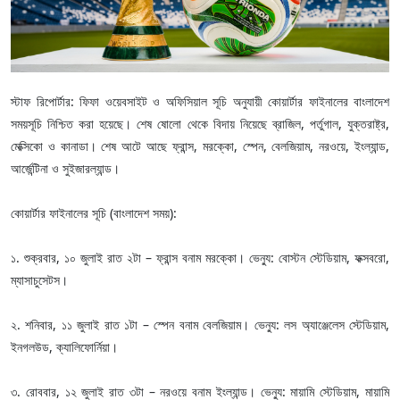
স্টাফ রিপোর্টার: ফিফা ওয়েবসাইট ও অফিসিয়াল সূচি অনুযায়ী কোয়ার্টার ফাইনালের বাংলাদেশ
সময়সূচি নিশ্চিত করা হয়েছে। শেষ ষোলো থেকে বিদায় নিয়েছে ব্রাজিল, পর্তুগাল, যুক্তরাষ্ট্র,
মেক্সিকো ও কানাডা। শেষ আটে আছে ফ্রান্স, মরক্কো, স্পেন, বেলজিয়াম, নরওয়ে, ইংল্যান্ড,
আর্জেন্টিনা ও সুইজারল্যান্ড।
কোয়ার্টার ফাইনালের সূচি (বাংলাদেশ সময়):
১. শুক্রবার, ১০ জুলাই রাত ২টা – ফ্রান্স বনাম মরক্কো। ভেন্যু: বোস্টন স্টেডিয়াম, ফক্সবরো,
ম্যাসাচুসেটস।
২. শনিবার, ১১ জুলাই রাত ১টা – স্পেন বনাম বেলজিয়াম। ভেন্যু: লস অ্যাঞ্জেলেস স্টেডিয়াম,
ইনগলউড, ক্যালিফোর্নিয়া।
৩. রোববার, ১২ জুলাই রাত ৩টা – নরওয়ে বনাম ইংল্যান্ড। ভেন্যু: মায়ামি স্টেডিয়াম, মায়ামি