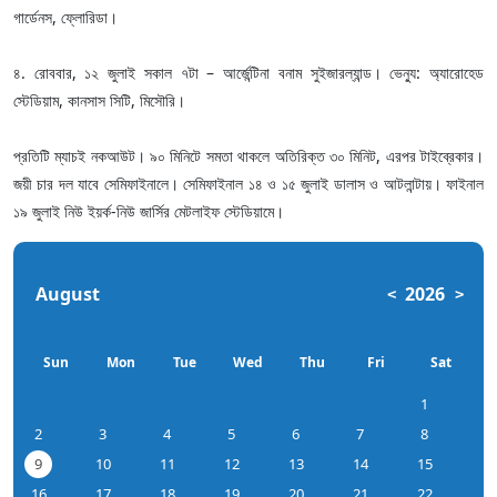
গার্ডেনস, ফ্লোরিডা।
৪. রোববার, ১২ জুলাই সকাল ৭টা – আর্জেন্টিনা বনাম সুইজারল্যান্ড। ভেন্যু: অ্যারোহেড
স্টেডিয়াম, কানসাস সিটি, মিসৌরি।
প্রতিটি ম্যাচই নকআউট। ৯০ মিনিটে সমতা থাকলে অতিরিক্ত ৩০ মিনিট, এরপর টাইব্রেকার।
জয়ী চার দল যাবে সেমিফাইনালে। সেমিফাইনাল ১৪ ও ১৫ জুলাই ডালাস ও আটলান্টায়। ফাইনাল
১৯ জুলাই নিউ ইয়র্ক-নিউ জার্সির মেটলাইফ স্টেডিয়ামে।
August
2026
<
>
Sun
Mon
Tue
Wed
Thu
Fri
Sat
1
2
3
4
5
6
7
8
9
10
11
12
13
14
15
16
17
18
19
20
21
22