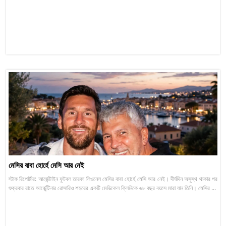
মেসির বাবা হোর্হে মেসি আর নেই
স্টাফ রিপোর্টার: আর্জেন্টাইন ফুটবল তারকা লিওনেল মেসির বাবা হোর্হে মেসি আর নেই। দীর্ঘদিন অসুস্থ থাকার পর
শুক্রবার রাতে আর্জেন্টিনার রোসারিও শহরের একটি মেডিকেল ক্লিনিকে ৬৮ বছর বয়সে মারা যান তিনি। মেসির ...