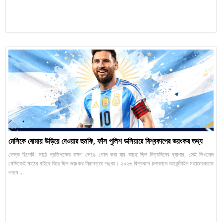
মেসিকে বোমায় উড়িয়ে দেওয়ার হুমকি, ফাঁস পুলিশ ডসিয়ারে বিশ্বকাপের ভয়ংকর তথ্য
ডেস্ক রিপোর্ট: মাঠে প্রতিপক্ষের রক্ষণ ভেঙে গোল করা যার কাছে ছিল নিত্যদিনের ব্যাপার, সেই লিওনেল
মেসিকেই মাঠের বাইরে ঘিরে ছিল ভয়ংকর নিরাপত্তা শঙ্কা। ২০২৬ বিশ্বকাপ চলাকালে আর্জেন্টাইন মহাতারকাকে
লক্ষ্য ...