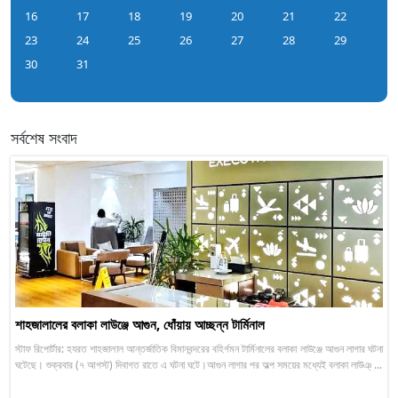
16
17
18
19
20
21
22
23
24
25
26
27
28
29
30
31
সর্বশেষ সংবাদ
শাহজালালের বলাকা লাউঞ্জে আগুন, ধোঁয়ায় আচ্ছন্ন টার্মিনাল
স্টাফ রিপোর্টার: হযরত শাহজালাল আন্তর্জাতিক বিমানবন্দরের বহির্গমন টার্মিনালের বলাকা লাউঞ্জে আগুন লাগার ঘটনা
ঘটেছে। শুক্রবার (৭ আগস্ট) দিবাগত রাতে এ ঘটনা ঘটে।আগুন লাগার পর অল্প সময়ের মধ্যেই বলাকা লাউঞ্ ...