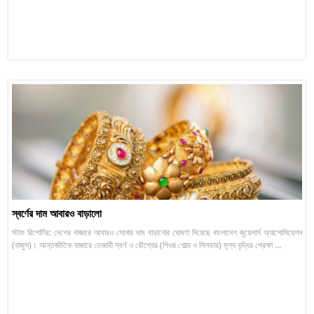
স্বর্ণের দাম আবারও বাড়ালো
স্টাফ রিপোর্টার: দেশের বাজারে আবারও সোনার দাম বাড়ানোর ঘোষণা দিয়েছে বাংলাদেশ জুয়েলার্স অ্যাসোসিয়েশন
(বাজুস)। আন্তর্জাতিক বাজারে তেজাবী স্বর্ণ ও রৌপ্যের (পিওর গোল্ড ও সিলভার) মূল্য বৃদ্ধির প্রেক্ষা ...