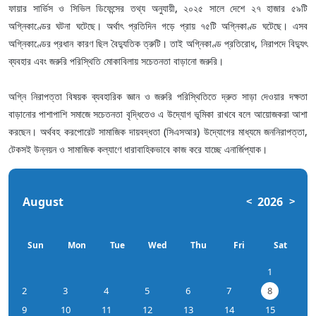
ফায়ার সার্ভিস ও সিভিল ডিফেন্সের তথ্য অনুযায়ী, ২০২৫ সালে দেশে ২৭ হাজার ৫৯টি
অগ্নিকাণ্ডের ঘটনা ঘটেছে। অর্থাৎ প্রতিদিন গড়ে প্রায় ৭৫টি অগ্নিকাণ্ড ঘটেছে। এসব
অগ্নিকাণ্ডের প্রধান কারণ ছিল বৈদ্যুতিক ত্রুটি। তাই অগ্নিকাণ্ড প্রতিরোধ, নিরাপদে বিদ্যুৎ
ব্যবহার এবং জরুরি পরিস্থিতি মোকাবিলায় সচেতনতা বাড়ানো জরুরি।
অগ্নি নিরাপত্তা বিষয়ক ব্যবহারিক জ্ঞান ও জরুরি পরিস্থিতিতে দ্রুত সাড়া দেওয়ার দক্ষতা
বাড়ানোর পাশাপাশি সমাজে সচেতনতা বৃদ্ধিতেও এ উদ্যোগ ভূমিকা রাখবে বলে আয়োজকরা আশা
করছেন। অর্থবহ করপোরেট সামাজিক দায়বদ্ধতা (সিএসআর) উদ্যোগের মাধ্যমে জননিরাপত্তা,
টেকসই উন্নয়ন ও সামাজিক কল্যাণে ধারাবাহিকভাবে কাজ করে যাচ্ছে এনার্জিপ্যাক।
August
2026
<
>
Sun
Mon
Tue
Wed
Thu
Fri
Sat
1
2
3
4
5
6
7
8
9
10
11
12
13
14
15