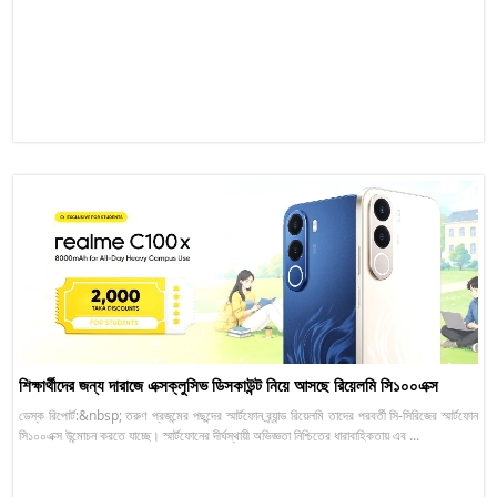
শিক্ষার্থীদের জন্য দারাজে এক্সক্লুসিভ ডিসকাউন্ট নিয়ে আসছে রিয়েলমি সি১০০এক্স
ডেস্ক রিপোর্ট:&nbsp; তরুণ প্রজন্মের পছন্দের স্মার্টফোন ব্র্যান্ড রিয়েলমি তাদের পরবর্তী সি-সিরিজের স্মার্টফোন
সি১০০এক্স উন্মোচন করতে যাচ্ছে। স্মার্টফোনের দীর্ঘস্থায়ী অভিজ্ঞতা নিশ্চিতের ধারাবাহিকতায় এব ...