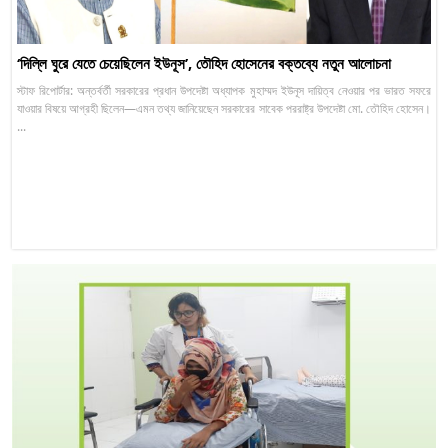
‘দিল্লি ঘুরে যেতে চেয়েছিলেন ইউনূস’, তৌহিদ হোসেনের বক্তব্যে নতুন আলোচনা
স্টাফ রিপোর্টার: অন্তর্বর্তী সরকারের প্রধান উপদেষ্টা অধ্যাপক মুহাম্মদ ইউনূস দায়িত্ব নেওয়ার পর ভারত সফরে
যাওয়ার বিষয়ে আগ্রহী ছিলেন—এমন তথ্য জানিয়েছেন সরকারের সাবেক পররাষ্ট্র উপদেষ্টা মো. তৌহিদ হোসেন।
...