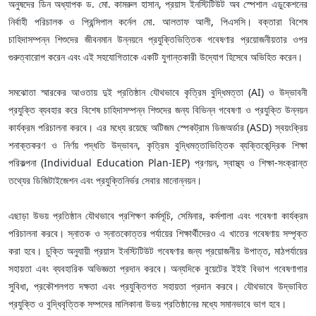
অনুষদের ডিন অধ্যাপক ড. মো. কামরুল হাসান, প্রয়াস ইনস্টিটিউট অব স্পেশাল এডুকেশনের
নির্বাহী পরিচালক ও প্রিন্সিপাল কর্নেল মো. আলতাফ আলী, পিএসসি। বক্তারা বিশেষ
চাহিদাসম্পন্ন শিশুদের জীবনমান উন্নয়নে প্রযুক্তিভিত্তিক গবেষণার প্রয়োজনীয়তার ওপর
গুরুত্বারোপ করেন এবং এই সহযোগিতাকে একটি যুগান্তকারী উদ্যোগ হিসেবে অভিহিত করেন।
সমঝোতা স্মারকের আওতায় দুই প্রতিষ্ঠান যৌথভাবে কৃত্রিম বুদ্ধিমত্তা (AI) ও উদ্ভাবনী
প্রযুক্তি ব্যবহার করে বিশেষ চাহিদাসম্পন্ন শিশুদের জন্য বিভিন্ন গবেষণা ও প্রযুক্তি উন্নয়ন
কার্যক্রম পরিচালনা করবে। এর মধ্যে রয়েছে অটিজম স্পেকট্রাম ডিজঅর্ডার (ASD) স্বয়ংক্রিয়
শনাক্তকরণ ও নির্ণয় পদ্ধতি উদ্ভাবন, কৃত্রিম বুদ্ধিমত্তাভিত্তিক ব্যক্তিকেন্দ্রিক শিক্ষা
পরিকল্পনা (Individual Education Plan-IEP) প্রণয়ন, স্বাস্থ্য ও শিক্ষা-সংক্রান্ত
তথ্যের ডিজিটাইজেশন এবং প্রযুক্তিনির্ভর সেবার মানোন্নয়ন।
এছাড়া উভয় প্রতিষ্ঠান যৌথভাবে প্রশিক্ষণ কর্মসূচি, সেমিনার, কর্মশালা এবং গবেষণা কার্যক্রম
পরিচালনা করবে। স্নাতক ও স্নাতকোত্তর পর্যায়ের শিক্ষার্থীদেরও এ খাতের গবেষণায় সম্পৃক্ত
করা হবে। চুক্তি অনুযায়ী প্রয়াস ইনস্টিটিউট গবেষণার জন্য প্রয়োজনীয় উপাত্ত, মাঠপর্যায়ের
সহায়তা এবং ব্যবহারিক অভিজ্ঞতা প্রদান করবে। অন্যদিকে বুয়েটের ইইই বিভাগ গবেষণাগার
সুবিধা, প্রকৌশলগত দক্ষতা এবং প্রযুক্তিগত সহায়তা প্রদান করবে। যৌথভাবে উদ্ভাবিত
প্রযুক্তি ও বুদ্ধিবৃত্তিক সম্পদের মালিকানা উভয় প্রতিষ্ঠানের মধ্যে সমানভাবে ভাগ হবে।