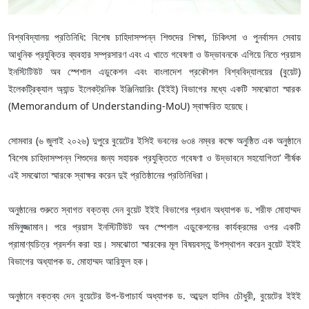
বিশ্ববিদ্যালয় প্রতিনিধি: বিশেষ চাহিদাসম্পন্ন শিশুদের শিক্ষা, চিকিৎসা ও পুনর্বাসন সেবায়
আধুনিক প্রযুক্তির ব্যবহার সম্প্রসারণ এবং এ খাতে গবেষণা ও উদ্ভাবনকে এগিয়ে নিতে প্রয়াস
ইনস্টিটিউট অব স্পেশাল এডুকেশন এবং বাংলাদেশ প্রকৌশল বিশ্ববিদ্যালয়ের (বুয়েট)
ইলেকট্রিক্যাল অ্যান্ড ইলেকট্রনিক ইঞ্জিনিয়ারিং (ইইই) বিভাগের মধ্যে একটি সমঝোতা স্মারক
(Memorandum of Understanding-MoU) স্বাক্ষরিত হয়েছে।
সোমবার (৬ জুলাই ২০২৬) দুপুরে বুয়েটের ইসিই ভবনের ৬৩৪ নম্বর কক্ষে অনুষ্ঠিত এক অনুষ্ঠানে
‘বিশেষ চাহিদাসম্পন্ন শিশুদের জন্য সহায়ক প্রযুক্তিতে গবেষণা ও উদ্ভাবনে সহযোগিতা’ শীর্ষক
এই সমঝোতা স্মারকে স্বাক্ষর করেন দুই প্রতিষ্ঠানের প্রতিনিধিরা।
অনুষ্ঠানের শুরুতে স্বাগত বক্তব্য দেন বুয়েট ইইই বিভাগের প্রধান অধ্যাপক ড. শরীফ মোহাম্মদ
মমিনুজ্জামান। পরে প্রয়াস ইনস্টিটিউট অব স্পেশাল এডুকেশনের কার্যক্রমের ওপর একটি
প্রামাণ্যচিত্র প্রদর্শন করা হয়। সমঝোতা স্মারকের মূল বিষয়বস্তু উপস্থাপন করেন বুয়েট ইইই
বিভাগের অধ্যাপক ড. মোহাম্মদ আরিফুল হক।
অনুষ্ঠানে বক্তব্য দেন বুয়েটের উপ-উপাচার্য অধ্যাপক ড. আব্দুল হাসিব চৌধুরী, বুয়েটের ইইই