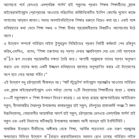
আলোচনা পর্বে রেলওয়ে এমপ্লয়িজ গার্লস’ হাই স্কুলের প্রধান শিক্ষক শিক্ষার্থীদের ব্র্যাক
মাইক্রোফাইন্যান্স প্রোগ্রামের আওতায় পরিচালিত কমিউনিকেটিভ ইংলিশ কোর্সের সুযোগ কাজে
লাগানোর আহ্বান জানান। সভায় অনলাইনভিত্তিক শিক্ষার গুরুত্ব নিয়েও কথা হয়। একই সঙ্গে
ভবিষ্যতের কথা ভেবে শিক্ষা সঞ্চয় ও শিক্ষা বীমার প্রয়োজনীয়তার বিষয়টিও আলোচনায় উঠে
আসে।
এ উদ্যোগ সম্পর্কে গার্ডিয়ান লাইফ ইন্স্যুরেন্স লিমিটেডের প্রধান নির্বাহী কর্মকর্তা শেখ রকিবুল
করিম,এফসিএ, বলেন, “শিক্ষা তরুণদের বড় স্বপ্ন দেখার আত্মবিশ্বাস দেয় এবং সেই স্বপ্নকে
বা¯Íবে রূপ দেওয়ার প্রয়োজনীয় দক্ষতা তৈরি করে। আগামী প্রজন্মকে তাদের স্বপ্ন অনুসরণ
করতে এবং তাদের জন্য একটি উজ্জ্বল ভবিষ্যতের ব্যাপারে অনুপ্রাণিত করার এই উদ্যোগের
অংশ হতে পেরে আমরা গর্বিত।”
এই উদ্যোগ শুধু চট্টগ্রামেই সীমাবদ্ধ নয়। ‘স্মার্ট স্টুডেন্টস’ ফাইন্যান্স প্রজেক্টের আওতায় গার্ডিয়ান
এবং ব্র্যাক মাইক্রোফাইন্যান্স এখন পর্যন্ত দেশের ৭১টি বিদ্যালয়ের শিক্ষার্থীদের মধ্যে ১ হাজার
৫০০টি স্কুলব্যাগ ও শিক্ষা উপকরণ বিতরণ করেছে। এর মধ্যে রয়েছে ব্রাহ্মণবাড়িয়ার আইডিয়াল
স্কুল, নীলফামারীর সৈয়দপুর উপজেলার কামারপুকুর হাই স্কুল, চাঁদপুরের হামানকর্দ্দি পলøী মঙ্গল
উচ্চবিদ্যালয়, নোয়াখালীর আহামদিয়া আদর্শ হাই স্কুল, চট্টগ্রামের রেলওয়ে এমপ্লয়িজ গার্লস’ হাই
স্কুল এবং একই বিভাগের ফটিকছড়ি উপজেলার আমজাদ আলী আবদুল হাদি ইনস্টিটিউট।
সামাজিক উন্নয়নে দীর্ঘদিনের অঙ্গীকার থেকে শিক্ষা, আর্থিক সচেতনতা এবং তরুণ প্রজন্মের
ক্ষমতায়নে বিভিন্ন উদ্যোগ বা¯Íবায়নে ধারাবাহিকভাবে অবদান রেখে চলেছে গার্ডিয়ান লাইফ