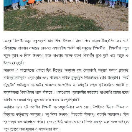
ডেস্ক রিপোর্ট: নতুন স্কুলব্যাগ আর শিক্ষা উপকরণ হাতে পেয়ে আনন্দে উচ্ছ্বসিত হয়ে ওঠে
চট্টগ্রামের লালখান বাজারের রেলওয়ে এমপ্লয়িজ গার্লস’ হাই স্কুলের শিক্ষার্থীরা। শিক্ষার্থীরা নতুন
স্কুল ব্যাগ ও শিক্ষা উপকরণ হাতে পাওয়ায় অনেক তরুণ শিক্ষার্থীর মুখে ফুটে ওঠে আনন্দ ও
উৎসাহের মুহূর্ত।
আনন্দঘন এ আয়োজনের পেছনে ছিল বিশ্বের অন্যতম বৃহৎ বেসরকারি উন্নয়ন সংস্থা ব্র্যাকের
মাইক্রোফাইন্যান্স প্রোগ্রাম এবং গার্ডিয়ান লাইফ ইন্স্যুরেন্স লিমিটেডের যৌথ উদ্যোগ। ‘স্মার্ট
স্টুডেন্টস’ ফাইন্যান্স প্রজেক্টের আওতায় আয়োজিত এ কর্মসূচির লক্ষ্য সুবিধাবঞ্চিত মেধাবী ও
সম্ভাবনাময় শিক্ষার্থীদের পাশে দাঁড়ানো। পড়াশোনার প্রয়োজনীয় সহায়তার পাশাপাশি তাদের মধ্যে
আর্থিক সচেতনতা গড়ে তুলতেও কাজ করছে এ প্রোগ্রামটি।
অনুষ্ঠানে প্রায় দুই শতাধিক শিক্ষার্থী স্বতঃস্ফূর্তভাবে অংশ নেয়। উপস্থিত ছিলেন শিক্ষক ও
বিদ্যালয় কর্তৃপক্ষের সদস্যরা। শুধু শিক্ষা উপকরণ বিতরণেই সীমাবদ্ধ থাকেনি আয়োজন। ছিল
প্রাণবন্ত এক আলোচনা পর্বও। সেখানে উঠে আসে মেয়েদের শিক্ষার গুরুত্ব এবং সফল ভবিষ্যৎ
গড়ে তুলতে নানা সুযোগ ও সম্ভাবনার কথা।