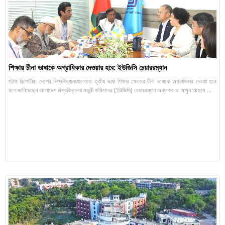
শিক্ষায় চীনা ভাষাকে অগ্রাধিকার দেওয়ার হবে: ইউজিসি চেয়াররম্যান
স্টাফ রিপোর্টার: দেশের বিশ্ববিদ্যালয়গুলোতে তৃতীয় ভাষা শিক্ষার ক্ষেত্রে চীনা ভাষাকে অগ্রাধিকার দেওয়া হবে
বলে জানিয়েছেন বাংলাদেশ বিশ্ববিদ্যালয় মঞ্জুরী কমিশনের (ইউজিসি) চেয়াররম্যান অধ্যাপক ড. মামুন আহমে ...