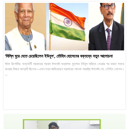
‘দিল্লি ঘুরে যেতে চেয়েছিলেন ইউনূস’, তৌহিদ হোসেনের বক্তব্যে নতুন আলোচনা
স্টাফ রিপোর্টার: অন্তর্বর্তী সরকারের প্রধান উপদেষ্টা অধ্যাপক মুহাম্মদ ইউনূস দায়িত্ব নেওয়ার পর ভারত সফরে
যাওয়ার বিষয়ে আগ্রহী ছিলেন—এমন তথ্য জানিয়েছেন সরকারের সাবেক পররাষ্ট্র উপদেষ্টা মো. তৌহিদ হোসেন।
...