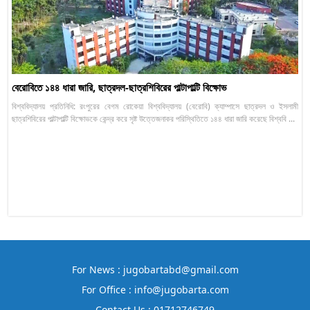
বেরোবিতে ১৪৪ ধারা জারি, ছাত্রদল-ছাত্রশিবিরের পাল্টাপাল্টি বিক্ষোভ
বিশ্ববিদ্যালয় প্রতিনিধি: রংপুরের বেগম রোকেয়া বিশ্ববিদ্যালয় (বেরোবি) ক্যাম্পাসে ছাত্রদল ও ইসলামী
ছাত্রশিবিরের পাল্টাপাল্টি বিক্ষোভকে কেন্দ্র করে সৃষ্ট উত্তেজনাকর পরিস্থিতিতে ১৪৪ ধারা জারি করেছে বিশ্ববি ...
For News : jugobartabd@gmail.com
For Office : info@jugobarta.com
Contact Us : 01712746749