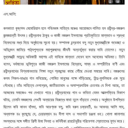
এল.আলি:
কলকাতা কৃষ্ণপদ মেমোরিয়াল হলে পশ্চিমবঙ্গ সাহিত্য মঞ্চের আয়োজনে পালিত হল রবীন্দ্র-নজরুল
জন্মজয়ন্তী উৎসব। রবীন্দ্রনাথ ঠাকুর ও কাজী নজরুল ইসলামের প্রতিকৃতিতে মাল্যদান ও শ্রদ্ধা
নিবেদনের মধ্য দিয়ে অনুষ্ঠানের সূচনা হয়। সম্পাদক চন্দ্রনাথ বসু নতুন মুখ্যমন্ত্রীকে শুভেচ্ছা ও
অভিনন্দন জানিয়ে পাঠ্যপুস্তকে মহাপুরুষদের জীবনী অন্তর্ভুক্ত করার দাবি তোলেন। নতুন
মুখ্যমন্ত্রী শুভেন্দু অধিকারী মহাশয় এই দাবিকে মান্যতা দেবেন বলে অনেকের অভিমত। তিনি
বলেন, বর্ধমানের ভূমিপুত্র কাজী নজরুল ইসলামের বিদ্রোহ, সাম্য ও সম্প্রীতির বাণী এবং
রবীন্দ্রনাথের বিশ্বমানবতার শিক্ষা নতুন প্রজন্মের কাছে পৌঁছে দেওয়া সময়ের দাবি। নজরুলের
কলম শিকল-ভাঙার গান শুনিয়েছে, শোষিত মানুষের পক্ষে দাঁড়িয়েছে, হিন্দু-মুসলিমকে এক সুরে
গেঁথেছে। তাঁর সাহিত্যে দেশপ্রেম, জাতীয়তাবাদ ও অসাম্প্রদায়িক চেতনার যে দিশা আছে, তা
আজকের সমাজেও পথ দেখাতে পারে। রবীন্দ্রনাথের গান ও কবিতা যেমন আত্মশক্তির বিকাশ
ঘটায়, তেমনি নজরুলের লেখনী অন্যায়ের বিরুদ্ধে মাথা তুলে দাঁড়াতে শেখায়। অনুষ্ঠানে উপস্থিত
ছিলেন কবি কানন হাঁসদা, কবি আরণ্যক বসু, কবি বরুন চক্রবর্তী, ডঃ আকবর আলি সাহ,
অধ্যাপক ডঃ কৃষ্ণেন্দু দে, চেয়ারম্যান ডঃ দীপা দাস ও সভাপতি রঞ্জনা গুহ। খোলা জানালার
সদস্যদের সঙ্গে সঙ্গীত শিল্পী উমা সিনহা ও কনিনীকা রায়চৌধুরীর পরিবেশনা শ্রোতাদের মুগ্ধ করে।