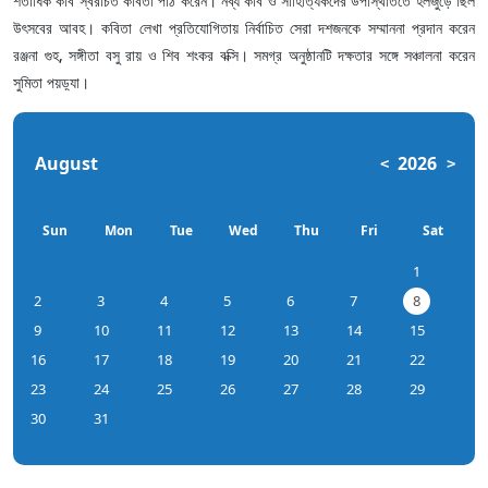
শতাধিক কবি স্বরচিত কবিতা পাঠ করেন। নব্য কবি ও সাহিত্যিকদের উপস্থিতিতে হলজুড়ে ছিল
উৎসবের আবহ। কবিতা লেখা প্রতিযোগিতায় নির্বাচিত সেরা দশজনকে সম্মাননা প্রদান করেন
রঞ্জনা গুহ, সঙ্গীতা বসু রায় ও শিব শংকর বক্সি। সমগ্র অনুষ্ঠানটি দক্ষতার সঙ্গে সঞ্চালনা করেন
সুমিতা পয়ড়্যা।
August
2026
<
>
Sun
Mon
Tue
Wed
Thu
Fri
Sat
1
2
3
4
5
6
7
8
9
10
11
12
13
14
15
16
17
18
19
20
21
22
23
24
25
26
27
28
29
30
31