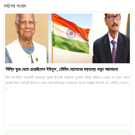
সর্বশেষ সংবাদ
‘দিল্লি ঘুরে যেতে চেয়েছিলেন ইউনূস’, তৌহিদ হোসেনের বক্তব্যে নতুন আলোচনা
স্টাফ রিপোর্টার: অন্তর্বর্তী সরকারের প্রধান উপদেষ্টা অধ্যাপক মুহাম্মদ ইউনূস দায়িত্ব নেওয়ার পর ভারত সফরে
যাওয়ার বিষয়ে আগ্রহী ছিলেন—এমন তথ্য জানিয়েছেন সরকারের সাবেক পররাষ্ট্র উপদেষ্টা মো. তৌহিদ হোসেন।
...