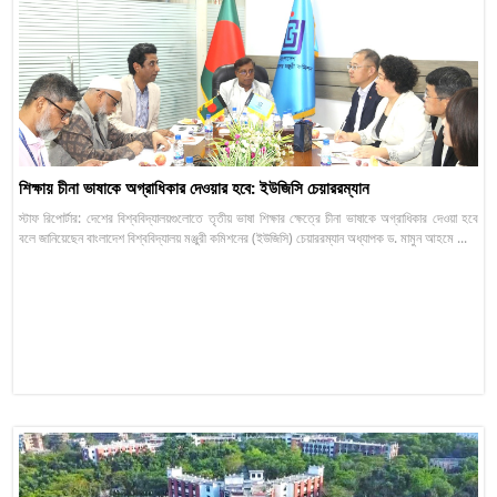
শিক্ষায় চীনা ভাষাকে অগ্রাধিকার দেওয়ার হবে: ইউজিসি চেয়াররম্যান
স্টাফ রিপোর্টার: দেশের বিশ্ববিদ্যালয়গুলোতে তৃতীয় ভাষা শিক্ষার ক্ষেত্রে চীনা ভাষাকে অগ্রাধিকার দেওয়া হবে
বলে জানিয়েছেন বাংলাদেশ বিশ্ববিদ্যালয় মঞ্জুরী কমিশনের (ইউজিসি) চেয়াররম্যান অধ্যাপক ড. মামুন আহমে ...