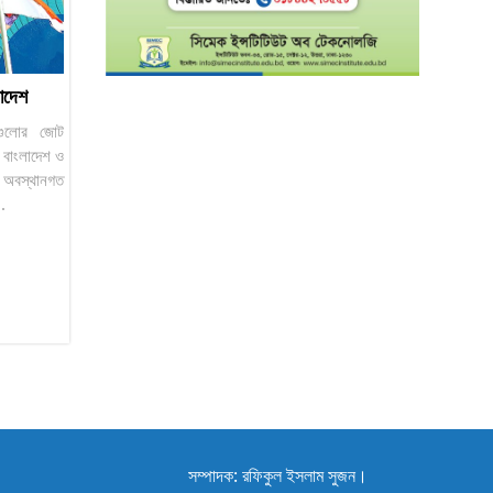
লাদেশ
েশগুলোর জোট
 বাংলাদেশ ও
 অবস্থানগত
..
সম্পাদক: রফিকুল ইসলাম সুজন।