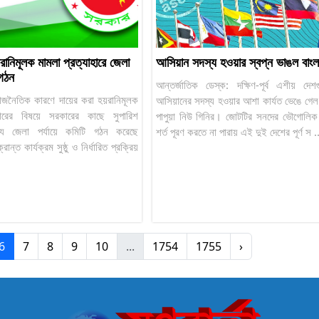
ানিমূলক মামলা প্রত্যাহারে জেলা
আসিয়ান সদস্য হওয়ার স্বপ্ন ভাঙল বাং
 গঠন
আন্তর্জাতিক ডেস্ক: দক্ষিণ-পূর্ব এশীয় দ
: রাজনৈতিক কারণে দায়ের করা হয়রানিমূলক
আসিয়ানের সদস্য হওয়ার আশা কার্যত ভেঙে গেল
াহারের বিষয়ে সরকারের কাছে সুপারিশ
পাপুয়া নিউ গিনির। জোটটির সনদের ভৌগোলিক
ষ্যে জেলা পর্যায়ে কমিটি গঠন করেছে
শর্ত পূরণ করতে না পারায় এই দুই দেশের পূর্ণ স .
্ত কার্যক্রম সুষ্ঠু ও নির্ধারিত প্রক্রিয়
6
7
8
9
10
...
1754
1755
›