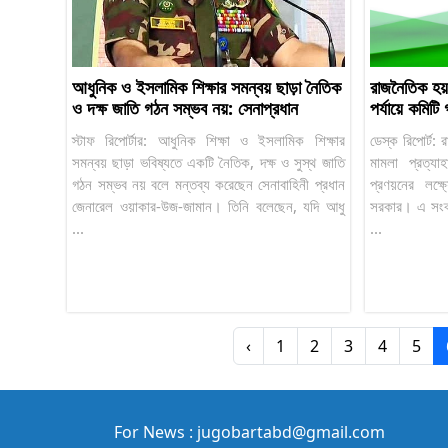
আধুনিক ও ইসলামিক শিক্ষার সমন্বয় ছাড়া নৈতিক
রাজনৈতিক হয়র
ও দক্ষ জাতি গঠন সম্ভব নয়: সেনাপ্রধান
পর্যায়ে কমিটি
স্টাফ রিপোর্টার: আধুনিক শিক্ষা ও ইসলামিক শিক্ষার
ডেস্ক রিপোর্ট
সমন্বয় ছাড়া ভবিষ্যতে একটি নৈতিক, দক্ষ ও সুস্থ জাতি
মামলা প্রত্য
গঠন সম্ভব নয় বলে মন্তব্য করেছেন সেনাবাহিনী প্রধান
প্রণয়নের লক্
জেনারেল ওয়াকার-উজ-জামান। তিনি বলেছেন, যদি আধু
সরকার। এ সংক্রান
...
...
‹
1
2
3
4
5
For News : jugobartabd@gmail.com