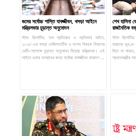
গুমের সর্বোচ্চ শাস্তি যাবজ্জীবন, খসড়া আইনে
শেখ হাসিনা য
মন্ত্রিসভার চূড়ান্ত অনুমোদন
রাজনৈতিক বক্
স্টাফ রিপোর্টার: ‘গুম প্রতিরোধ ও প্রতিকার আইন,
স্টাফ রিপোর্ট
২০২৬’-এর খসড়া লেজিসলেটিভ ও সংসদ বিষয়ক বিভাগের
ভারতের ভূখণ্ড
ভেটিং-সাপেক্ষে চূড়ান্ত অনুমোদন দিয়েছে মন্ত্রিসভা। এই
দিতে না পারেন,
আইনে গুমের অপরাধের জন্য সর্বোচ্চ যাবজ্জীবন কারাদণ ...
প্রধানমন্ত্রীর পরর