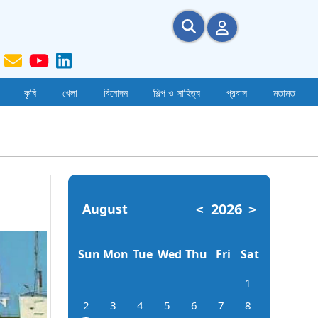
কৃষি
খেলা
বিনোদন
শিল্প ও সাহিত্য
প্রবাস
মতামত
2026
August
<
>
Sun
Mon
Tue
Wed
Thu
Fri
Sat
1
2
3
4
5
6
7
8