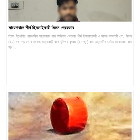
সায়েদাবাদে শীর্ষ ছিনতাইকারী মিলন গ্রেফতার
স্টাফ রিপোর্টার: রাজধানীর সায়েদাবাদ বাস টার্মিনাল এলাকার শীর্ষ ছিনতাইকারী ও মাদক ব্যবসায়ী মো. মিলন
(২৮)-কে গ্রেফতার করেছে যাত্রাবাড়ী থানা পুলিশ। বুধবার (২৪ জুন) রাত আনুমানিক ১১টায় সায়েদাবাদ বাস
টার্ম ...