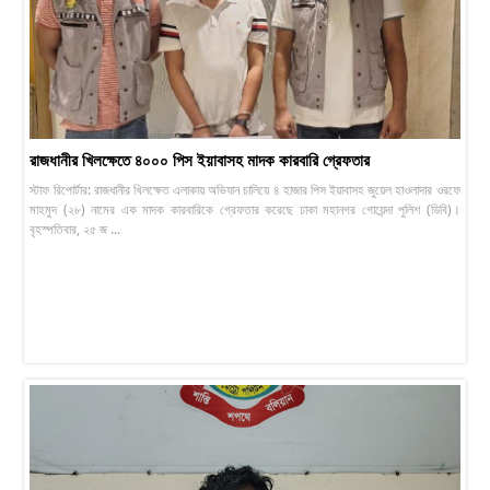
রাজধানীর খিলক্ষেতে ৪০০০ পিস ইয়াবাসহ মাদক কারবারি গ্রেফতার
স্টাফ রিপোর্টার: রাজধানীর খিলক্ষেত এলাকায় অভিযান চালিয়ে ৪ হাজার পিস ইয়াবাসহ জুয়েল হাওলাদার ওরফে
মাহমুদ (২৮) নামের এক মাদক কারবারিকে গ্রেফতার করেছে ঢাকা মহানগর গোয়েন্দা পুলিশ (ডিবি)।
বৃহস্পতিবার, ২৫ জ ...