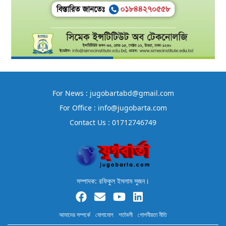
For News : jugobartabd@gmail.com
For Office : info@jugobarta.com
Contact Us : 01712746749
সম্পাদক: রফিকুল ইসলাম সুজন।
আমাদের সম্পর্কে
যোগাযোগ
শর্তাবলী
গোপনীয়তা নীতি