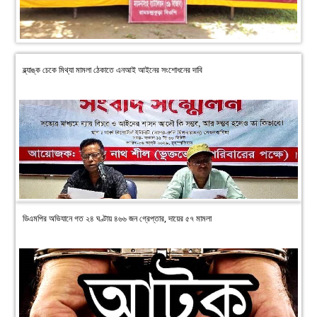
ব্ল্যাঙ্ক চেকে মিথ্যা মামলা ঠেকাতে এনআই আইনের সংশোধনের দাবি
ডিএমপির অভিযানে গত ২৪ ঘণ্টায় ৪৬৬ জন গ্রেপ্তার, দায়ের ৫৭ মামলা