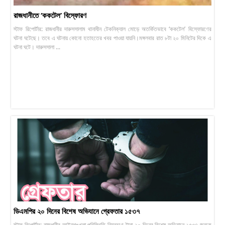
রাজধানীতে ‘ককটেল’ বিস্ফোরণ
স্টাফ রিপোর্টার: রাজধানীর দারুসসালাম থানাধীন টেকনিক্যাল মোড়ে অতর্কিতভাবে ‘ককটেল’ বিস্ফোরণের
ঘটনা ঘটেছে। তবে এ ঘটনায় কোনো হতাহতের খবর পাওয়া যায়নি।মঙ্গলবার রাত ৮টা ২০ মিনিটের দিকে এ
ঘটনা ঘটে। দারুসসালা ...
ডিএমপির ২০ দিনের বিশেষ অভিযানে গ্রেফতার ১৫৩৭
স্টাফ রিপোর্টার: রাজধানীর আইনশৃঙ্খলা পরিস্থিতি নিয়ন্ত্রণে টানা ২০ দিনের বিশেষ অভিযানে ১৫৩৭ জনকে