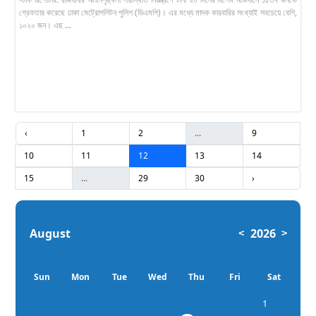
গ্রেফতার করেছে ঢাকা মেট্রোপলিটন পুলিশ (ডিএমপি)। এর মধ্যে মাদক কারবারির সংখ্যাই সবচেয়ে বেশি,
১০২০ জন। এছ ...
‹
1
2
...
9
10
11
12
13
14
15
...
29
30
›
August
2026
<
>
Sun
Mon
Tue
Wed
Thu
Fri
Sat
1