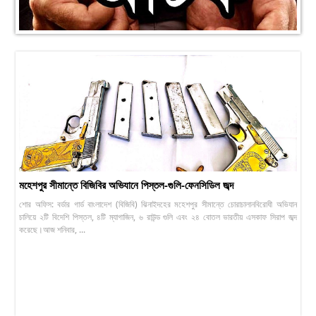
মহেশপুর সীমান্তে বিজিবির অভিযানে পিস্তল-গুলি-ফেনসিডিল জব্দ
শোর অফিস: বর্ডার গার্ড বাংলাদেশ (বিজিবি) ঝিনাইদহের মহেশপুর সীমান্তে চোরাচালানবিরোধী অভিযান
চালিয়ে ২টি বিদেশি পিস্তল, ৪টি ম্যাগাজিন, ৬ রাউন্ড গুলি এবং ২৪ বোতল ভারতীয় এসকাফ সিরাপ জব্দ
করেছে।আজ শনিবার, ...