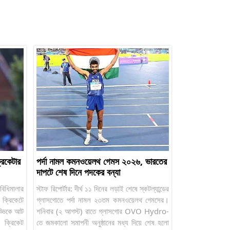
্রিকেটার
পর্দা নামল কমনওয়েলথ গেমস ২০২৬, ভারতের
দাপটে শেষ দিনে পদকের বন্যা
বিধিমালার
স্টাফ রিপোর্টার: দীর্ঘ ১১ দিনের লড়াই শেষে স্কটল্যান্ডের
ক্রিকেটে
গ্লাসগোতে পর্দা নামল ২৩তম কমনওয়েলথ গেমসের।
েড্ডিকে আট
শনিবার (২ আগস্ট) রাতে গ্লাসগোর OVO Hydro-
 ক্রিকেট
তে জমকালো সমাপনী অনুষ্ঠানের মধ্য দিয়ে শেষ হলো