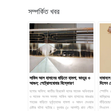
সম্পর্কিত খবর
সাকিব আল হাসানের বাড়িতে হামলা, ভাংচুর ও
দাবানলে 
আগুন; পেট্রোলবোমার বিস্ফোরণ
দিলেন ম
যশোর অফিস: জাতীয় ক্রিকেট দলের সাবেক অধিনায়ক
স্পোর্টস
ও সাবেক সংসদ সদস্য সাকিব আল হাসানের মাগুরার
মাদ্রিদে
শহরের বাড়িতে দুর্বৃত্তদের হামলা ও আগুন দেওয়ার
দাঁড়িয়
চেষ্টার ঘটনা ঘটেছে। বুধবার (৫ আগস্ট) রাত পৌনে
লিওনেল ম