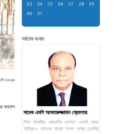
23
24
25
26
27
28
29
30
31
সর্বশেষ সংবাদ
৫ মে ২০২৬
ঠের জয়নাল
সাবেক এমপি আখতারুজ্জামান গ্রেফতার
স্টাফ রিপোর্টার: রাজধানীর গুলশান এলাকা থেকে
গাজীপুর-৫ আসনের সাবেক সংসদ সদস্য (এমপি)