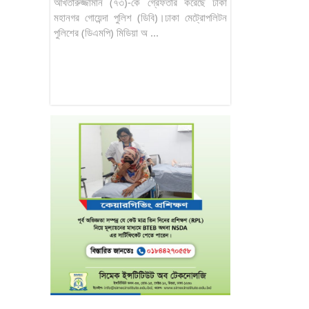
আখতারুজ্জামান (৭৩)-কে গ্রেফতার করেছে ঢাকা
মহানগর গোয়েন্দা পুলিশ (ডিবি)।ঢাকা মেট্রোপলিটন
পুলিশের (ডিএমপি) মিডিয়া অ ...