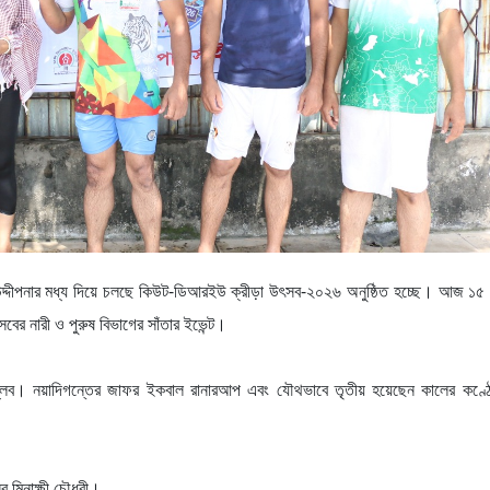
সাহ-উদ্দীপনার মধ্য দিয়ে চলছে কিউট-ডিআরইউ ক্রীড়া উৎসব-২০২৬ অনুষ্ঠিত হচ্ছে। আজ ১
সবের নারী ও পুরুষ বিভাগের সাঁতার ইভেন্ট।
বিপ্লব। নয়াদিগন্তের জাফর ইকবাল রানারআপ এবং যৌথভাবে তৃতীয় হয়েছেন কালের কণ্
র মিনাক্ষী চৌধুরী।