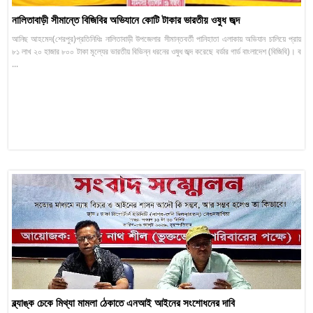
নালিতাবাড়ী সীমান্তে বিজিবির অভিযানে কোটি টাকার ভারতীয় ওষুধ জব্দ
আনিছ আহমেদ(শেরপুর)প্রতিনিধিঃ নালিতাবাড়ী উপজেলার সীমান্তবর্তী পানিহাতা এলাকায় অভিযান চালিয়ে প্রায়
৮১ লাখ ২০ হাজার ৮০০ টাকা মূল্যের ভারতীয় বিভিন্ন ধরনের ওষুধ জব্দ করেছে বর্ডার গার্ড বাংলাদেশ (বিজিবি)। ব
...
ব্ল্যাঙ্ক চেকে মিথ্যা মামলা ঠেকাতে এনআই আইনের সংশোধনের দাবি