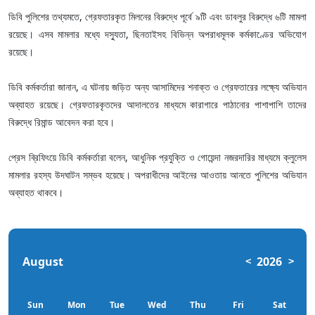
ডিবি পুলিশের তথ্যমতে, গ্রেফতারকৃত মিলনের বিরুদ্ধে পূর্বে ৯টি এবং ডাবলুর বিরুদ্ধে ৬টি মামলা
রয়েছে। এসব মামলার মধ্যে দস্যুতা, ছিনতাইসহ বিভিন্ন অপরাধমূলক কর্মকাণ্ডের অভিযোগ
রয়েছে।
ডিবি কর্মকর্তারা জানান, এ ঘটনায় জড়িত অন্য আসামিদের শনাক্ত ও গ্রেফতারের লক্ষ্যে অভিযান
অব্যাহত রয়েছে। গ্রেফতারকৃতদের আদালতের মাধ্যমে কারাগারে পাঠানোর পাশাপাশি তাদের
বিরুদ্ধে রিমান্ড আবেদন করা হবে।
প্রেস ব্রিফিংয়ে ডিবি কর্মকর্তারা বলেন, আধুনিক প্রযুক্তি ও গোয়েন্দা নজরদারির মাধ্যমে ক্লুলেস
মামলার রহস্য উদঘাটন সম্ভব হয়েছে। অপরাধীদের আইনের আওতায় আনতে পুলিশের অভিযান
অব্যাহত থাকবে।
August
2026
<
>
Sun
Mon
Tue
Wed
Thu
Fri
Sat