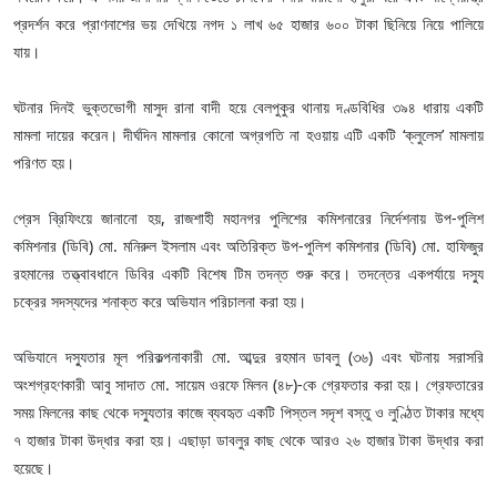
প্রদর্শন করে প্রাণনাশের ভয় দেখিয়ে নগদ ১ লাখ ৬৫ হাজার ৬০০ টাকা ছিনিয়ে নিয়ে পালিয়ে
যায়।
ঘটনার দিনই ভুক্তভোগী মাসুদ রানা বাদী হয়ে বেলপুকুর থানায় দণ্ডবিধির ৩৯৪ ধারায় একটি
মামলা দায়ের করেন। দীর্ঘদিন মামলার কোনো অগ্রগতি না হওয়ায় এটি একটি ‘ক্লুলেস’ মামলায়
পরিণত হয়।
প্রেস ব্রিফিংয়ে জানানো হয়, রাজশাহী মহানগর পুলিশের কমিশনারের নির্দেশনায় উপ-পুলিশ
কমিশনার (ডিবি) মো. মনিরুল ইসলাম এবং অতিরিক্ত উপ-পুলিশ কমিশনার (ডিবি) মো. হাফিজুর
রহমানের তত্ত্বাবধানে ডিবির একটি বিশেষ টিম তদন্ত শুরু করে। তদন্তের একপর্যায়ে দস্যু
চক্রের সদস্যদের শনাক্ত করে অভিযান পরিচালনা করা হয়।
অভিযানে দস্যুতার মূল পরিকল্পনাকারী মো. আব্দুর রহমান ডাবলু (৩৬) এবং ঘটনায় সরাসরি
অংশগ্রহণকারী আবু সাদাত মো. সায়েম ওরফে মিলন (৪৮)-কে গ্রেফতার করা হয়। গ্রেফতারের
সময় মিলনের কাছ থেকে দস্যুতার কাজে ব্যবহৃত একটি পিস্তল সদৃশ বস্তু ও লুণ্ঠিত টাকার মধ্যে
৭ হাজার টাকা উদ্ধার করা হয়। এছাড়া ডাবলুর কাছ থেকে আরও ২৬ হাজার টাকা উদ্ধার করা
হয়েছে।