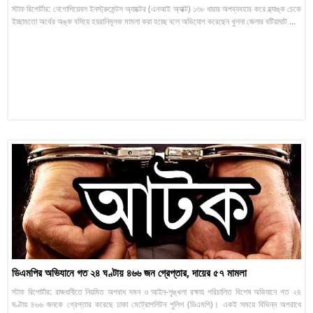
স্টাফ রিপোর্টার: নেগোশিয়েবল ইনস্ট্রুমেন্টস অ্যাক্টের (এনআই অ্যাক্ট) ১৩৮ ধারার অপব্যবহার করে ব্ল্যাঙ্ক চেকে
ইচ্ছামতো অর্থের অঙ্ক বসিয়ে হয়রানিমূলক মামলা করা হচ্ছে বলে অভিযোগ করেছেন খুলনা জেলার বটিয়াঘাট ...
ডিএমপির অভিযানে গত ২৪ ঘণ্টায় ৪৬৬ জন গ্রেপ্তার, দায়ের ৫৭ মামলা
স্টাফ রিপোর্টার: রাজধানীতে নিয়মিত অপরাধ দমন ও আইন-শৃঙ্খলা রক্ষায় পরিচালিত বিশেষ অভিযানে গত ২৪
ঘণ্টায় ৪৬৬ জনকে গ্রেপ্তার করেছে ঢাকা মেট্রোপলিটন পুলিশ (ডিএমপি)। একই সময়ে বিভিন্ন অপরাধে