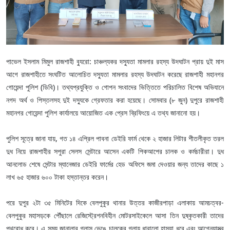
পাভেল ইসলাম মিমুল রাজশাহী ব্যুরো: চাঞ্চল্যকর দস্যুতা মামলার রহস্য উদঘাটন প্রায় দুই মাস
আগে রাজশাহীতে সংঘটিত আলোচিত দস্যুতা মামলার রহস্য উদঘাটন করেছে রাজশাহী মহানগর
গোয়েন্দা পুলিশ (ডিবি)। তথ্যপ্রযুক্তি ও গোপন সংবাদের ভিত্তিতে পরিচালিত বিশেষ অভিযানে
নগদ অর্থ ও পিস্তলসহ দুই দস্যুকে গ্রেফতার করা হয়েছে। সোমবার (৮ জুন) দুপুরে রাজশাহী
মহানগর গোয়েন্দা পুলিশ কার্যালয়ে আয়োজিত এক প্রেস ব্রিফিংয়ে এ তথ্য জানানো হয়।
পুলিশ সূত্রে জানা যায়, গত ১৪ এপ্রিল পাবনা ডেইরি ফার্ম থেকে ২ হাজার লিটার শীতলীকৃত তরল
দুধ নিয়ে রাজশাহীর সপুরা সেলস সেন্টারে আসেন একটি পিকআপের চালক ও কর্মচারীরা। দুধ
আনলোড শেষে সেন্টার ম্যানেজার ডেইরি ফার্মের হেড অফিসে জমা দেওয়ার জন্য তাদের কাছে ১
লাখ ৬৫ হাজার ৬০০ টাকা হস্তান্তর করেন।
পরে দুপুর ২টা ৩৫ মিনিটের দিকে বেলপুকুর থানার উত্তর কাজীরপাড়া এলাকায় আমচত্বর-
বেলপুকুর মহাসড়কে পৌঁছালে রেজিস্ট্রেশনবিহীন মোটরসাইকেলে আসা তিন দুষ্কৃতকারী তাদের
পথরোধ করে। এ সময় জানালার গ্লাস ভেঙে চালকের গলায় ধারালো হাসুয়া ধরে এবং আগ্নেয়াস্ত্র